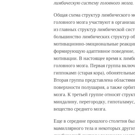
лимбическую систему головного мозга.
Общая схема структур лимбического мо
головного мозга участвуют в организ
из главных структур лимбической сис
большинство лимбических структур о
мотивационно-эмоциональные реакции
формирующую адаптивное поведение, 
мотивации. В настоящее время к лимби
головного мозга. Первая группа включ
гиппокамп (старая кора), обонятельны
Вторая группа представлена областям
поверхности полушария, а также орбит
мозга. К третьей группе относят стру
миндалину, перегородку, гипоталамус,
вещество среднего мозга.
Еще в середине прошлого столетия был
мамиллярного тела и некоторых других 