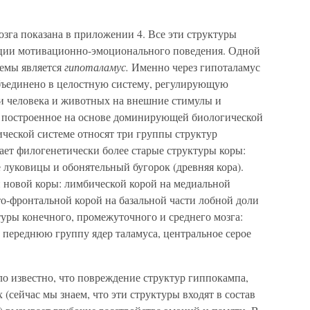
зга показана в приложении 4. Все эти структуры
ации мотивационно-эмоционального поведения. Одной
темы является
гипоталамус.
Именно через гипоталамус
бъединено в целостную систему, регулирующую
 человека и животных на внешние стимулы и
построенное на основе доминирующей биологической
ческой системе относят три группы структур
ает филогенетически более старые структуры коры:
е луковицы и обонятельный бугорок (древняя кора).
и новой коры: лимбической корой на медиальной
о-фронтальной корой на базальной части лобной доли
ктуры конечного, промежуточного и среднего мозга:
 переднюю группу ядер таламуса, центральное серое
о известно, что повреждение структур гиппокампа,
(сейчас мы знаем, что эти структуры входят в состав