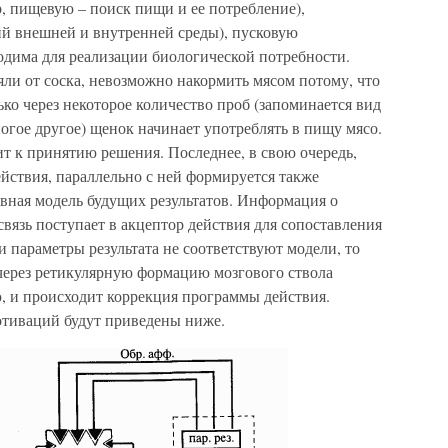
пищевую – поиск пищи и ее потребление),
й внешней и внутренней среды), пусковую
одима для реализации биологической потребности.
яли от соска, невозможно накормить мясом потому, что
ько через некоторое количество проб (запоминается вид
ногое другое) щенок начинает употреблять в пищу мясо.
т к принятию решения. Последнее, в свою очередь,
йствия, параллельно с ней формируется также
ервная модель будущих результатов. Информация о
связь поступает в акцептор действия для сопоставления
 параметры результата не соответствуют модели, то
 через ретикулярную формацию мозгового ствола
 и происходит коррекция программы действия.
тиваций будут приведены ниже.