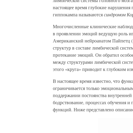
лимбической системы головного мозга)
настоящее время глубокие нарушения 
гиппокампа называются
синдромом Ко
Многочисленные клинические наблюден
в проявлении эмоций ведущую роль игр
Американский нейроанатом Пайпетц (
структур в составе лимбической сист
протекание эмоций. Он обратил особо
между структурами лимбической систе
этого «круга» приводит к глубоким и
В настоящее время известно, что функ
ограничивается только эмоциональным
поддержании постоянства внутренней с
бодрствование, процессах обучения и
функций. Ниже представлено описание