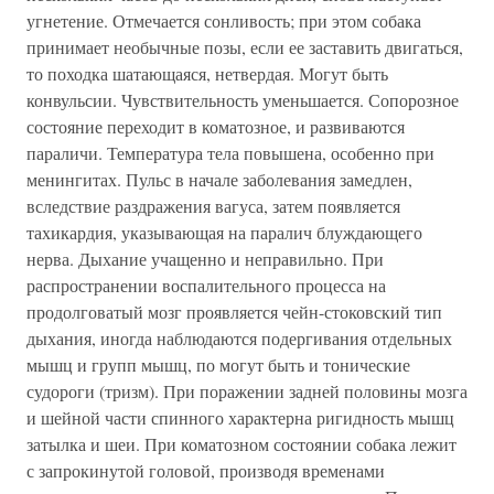
угнетение. Отмечается сонливость; при этом собака
принимает необычные позы, если ее заставить двигаться,
то походка шатающаяся, нетвердая. Могут быть
конвульсии. Чувствительность уменьшается. Сопорозное
состояние переходит в коматозное, и развиваются
параличи. Температура тела повышена, особенно при
менингитах. Пульс в начале заболевания замедлен,
вследствие раздражения вагуса, затем появляется
тахикардия, указывающая на паралич блуждающего
нерва. Дыхание учащенно и неправильно. При
распространении воспалительного процесса на
продолговатый мозг проявляется чейн-стоковский тип
дыхания, иногда наблюдаются подергивания отдельных
мышц и групп мышц, по могут быть и тонические
судороги (тризм). При поражении задней половины мозга
и шейной части спинного характерна ригидность мышц
затылка и шеи. При коматозном состоянии собака лежит
с запрокинутой головой, производя временами