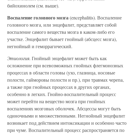
бийохинолем (см. выше).
Воспаление головного мозга
(encephalitis). Воспаление
головного мозга, или энцефалит, представляет собой
воспаление самого вещества мозга в каком-либо его
участке. Энцефалит бывает гнойный (абсцесс мозга),
негнойный и геморрагический.
Этиология
. Гнойный энцефалит может быть как
осложнение при всевозможных гнойных флегмонозных
процессах в области головы (ухо, глазница, носовые
полости, гайморовы полости и пр.), при травмах черепа,
а также при гнойных процессах в других органах,
особенно в легких. Гнойно-воспалительный процесс
может перейти на вещество мозга при гнойных
воспалениях мозговых оболочек. Абсцессы могут быть
одиночными и множественными. Негнойный энцефалит
возникает под действием интоксикации и особенно часто
при чуме. Воспалительный процесс распространяется по