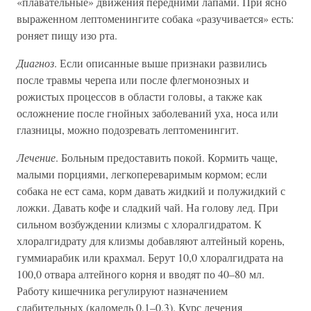
«плавательные» движения передними лапами. При ясно
выраженном лептоменингите собака «разучивается» есть:
роняет пищу изо рта.
Диагноз
. Если описанные выше признаки развились
после травмы черепа или после флегмонозных и
рожистых процессов в области головы, а также как
осложнение после гнойных заболеваний уха, носа или
глазницы, можно подозревать лептоменингит.
Лечение
. Больным предоставить покой. Кормить чаще,
малыми порциями, легкопереваримым кормом; если
собака не ест сама, корм давать жидкий и полужидкий с
ложки. Давать кофе и сладкий чай. На голову лед. При
сильном возбуждении клизмы с хлоралгидратом. К
хлоралгидрату для клизмы добавляют алтейный корень,
гуммиарабик или крахмал. Берут 10,0 хлоралгидрата на
100,0 отвара алтейного корня и вводят по 40–80 мл.
Работу кишечника регулируют назначением
слабительных (каломель 0,1–0,3). Курс лечения