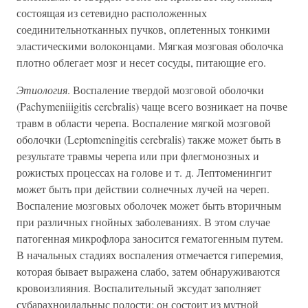
состоящая из сетевидно расположенных
соединительнотканных пучков, оплетенных тонкими
эластическими волоконцами. Мягкая мозговая оболочка
плотно облегает мозг и несет сосуды, питающие его.
Этиология
. Воспаление твердой мозговой оболочки
(Pachymeniiigitis cercbralis) чаще всего возникает на почве
травм в области черепа. Воспаление мягкой мозговой
оболочки (Leptomeningitis cerebralis) также может быть в
результате травмы черепа или при флегмонозных и
рожистых процессах на голове и т. д. Лептоменингит
может быть при действии солнечных лучей на череп.
Воспаление мозговых оболочек может быть вторичным
при различных гнойных заболеваниях. В этом случае
патогенная микрофлора заносится гематогенным путем.
В начальных стадиях воспаления отмечается гиперемия,
которая бывает выражена слабо, затем обнаруживаются
кровоизлияния. Воспалительный эксудат заполняет
субарахноидальныс полости; он состоит из мутной