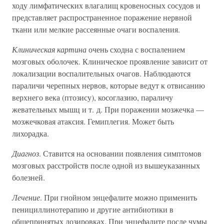
ходу лимфатических влагалищ кровеносных сосудов и
представляет распространенное поражение нервной
ткани или мелкие рассеянные очаги воспаления.
Клиническая картина
очень сходна с воспалением
мозговых оболочек. Клиническое проявление зависит от
локализации воспалительных очагов. Наблюдаются
параличи черепных нервов, которые ведут к отвисанию
верхнего века (птозису), косоглазию, параличу
жевательных мышц и т. д. При поражении мозжечка —
мозжечковая атаксия. Гемиплегия. Может быть
лихорадка.
Диагноз
. Ставится на основании появления симптомов
мозговых расстройств после одной из вышеуказанных
болезней.
Лечение
. При гнойном энцефалите можно применить
пенициллинотерапию и другие антибиотики в
общепринятых дозировках. При энцефалите после чумы