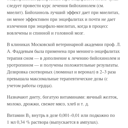
следует провести курс лечения бийохинолем (см.
миелит). Бийохиноль лучший эффект дает при миелитах,
он менее эффективен при энцефалитах и почти не дает
излечения при энцефало-миелитах, когда в процесс
вовлечены и спинной и головной мозг.
В клиниках Московской ветеринарной академии проф. Л.
А. Фаддевым была применена при менинго-энцефалитах
терапия сном — в дополнение к лечению бийохинолем и
уротропином — и получены положительные результаты.
Дозировка снотворных (люминал и веронал) в 2–3 раза
превышала максимальные терапевтические дозы (с
учетом работы сердца).
Назначают диету, богатую витаминами: яичный желток,
молоко, дрожжи, свежее мясо, хлеб и т. д.
Витамин В
внутрь в дозе 0,001–0,01 или подкожно по
1
1 мл 0,34 % раствора (выпускается в ампулах).