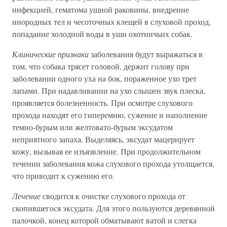
инфекцией, гематома ушной раковины, внедрение
инородных тел и чесоточных клещей в слуховой проход,
попадание холодной воды в уши охотничьих собак.
Клинические признаки
заболевания будут выражаться в
том, что собака трясет головой, держит голову при
заболевании одного уха на бок, пораженное ухо трет
лапами. При надавливании на ухо слышен звук плеска,
проявляется болезненность. При осмотре слухового
прохода находят его гиперемию, сужение и наполнение
темно-бурым или желтовато-бурым эксудатом
неприятного запаха. Выделяясь, эксудат мацерирует
кожу, вызывая ее изъязвление. При продолжительном
течении заболевания кожа слухового прохода утолщается,
что приводит к сужению его.
Лечение
сводится к очистке слухового прохода от
скопившегося эксудата. Для этого пользуются деревянной
палочкой, конец которой обматывают ватой и слегка