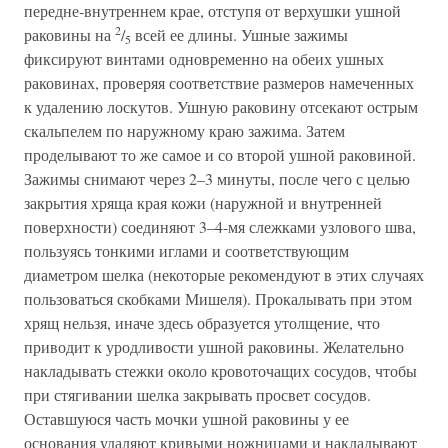
передне-внутреннем крае, отступя от верхушки ушной
2
раковины на
/
всей ее длины. Ушные зажимы
5
фиксируют винтами одновременно на обеих ушных
раковинах, проверяя соответствие размеров намеченных
к удалению лоскутов. Ушную раковину отсекают острым
скальпелем по наружному краю зажима. Затем
проделывают то же самое и со второй ушной раковиной.
Зажимы снимают через 2–3 минуты, после чего с целью
закрытия хряща края кожи (наружной и внутренней
поверхности) соединяют 3–4-мя слежками узлового шва,
пользуясь тонкими иглами и соответствующим
диаметром шелка (некоторые рекомендуют в этих случаях
пользоваться скобками Мишеля). Прокалывать при этом
хрящ нельзя, иначе здесь образуется утолщение, что
приводит к уродливости ушной раковины. Желательно
накладывать стежки около кровоточащих сосудов, чтобы
при стягивании шелка закрывать просвет сосудов.
Оставшуюся часть мочки ушной раковины у ее
основания удаляют кривыми ножницами и накладывают