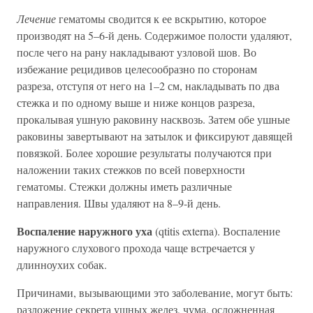
Лечение
гематомы сводится к ее вскрытию, которое
производят на 5–6-й день. Содержимое полости удаляют,
после чего на рану накладывают узловой шов. Во
избежание рецидивов целесообразно по сторонам
разреза, отступя от него на 1–2 см, накладывать по два
стежка и по одному выше и ниже концов разреза,
прокалывая ушную раковину насквозь. Затем обе ушные
раковины завертывают на затылок и фиксируют давящей
повязкой. Более хорошие результаты получаются при
наложении таких стежков по всей поверхности
гематомы. Стежки должны иметь различные
направления. Швы удаляют на 8–9-й день.
Воспаление наружного уха
(qtitis externa). Воспаление
наружного слухового прохода чаще встречается у
длинноухих собак.
Причинами, вызывающими это заболевание, могут быть:
разложение секрета ушных желез, чума, осложненная