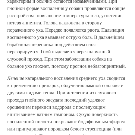
характерны и обычно остаются незамеченными. При
гнойной форме воспаления у собаки проявляются общие
расстройства: повышение температуры тела, угнетение,
потеря аппетита. Голова наклонена в сторону
пораженного уха. Нередко появляется рвота. Пальпация
воспаленного уха вызывает острую боль. В дальнейшем
барабанная перепонка под действием гноя
перфорируется. Гной выделяется через наружный
слуховой проход. При этом заболевании собака на
больное ухо глохнет, поэтому прогноз неблагоприятный.
Лечение
катарального воспаления среднего уха сводится
к применению припарок, облучению лампой соллюкс и
другими видами тепла. При истечении из слухового
прохода гнойного эксудата последний удаляют
орошением перекиси водорода с последующим
впитыванием ватным тампоном. Сухую поверхность
воспаленной полости покрывают йодоформным эфиром
или припудривают порошком белого стрептоцида (или