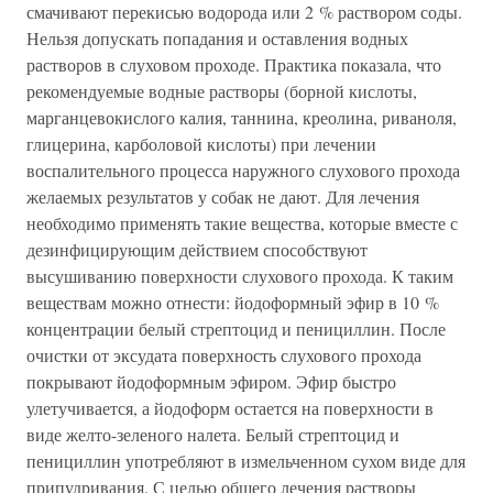
смачивают перекисью водорода или 2 % раствором соды.
Нельзя допускать попадания и оставления водных
растворов в слуховом проходе. Практика показала, что
рекомендуемые водные растворы (борной кислоты,
марганцевокислого калия, таннина, креолина, риваноля,
глицерина, карболовой кислоты) при лечении
воспалительного процесса наружного слухового прохода
желаемых результатов у собак не дают. Для лечения
необходимо применять такие вещества, которые вместе с
дезинфицирующим действием способствуют
высушиванию поверхности слухового прохода. К таким
веществам можно отнести: йодоформный эфир в 10 %
концентрации белый стрептоцид и пенициллин. После
очистки от эксудата поверхность слухового прохода
покрывают йодоформным эфиром. Эфир быстро
улетучивается, а йодоформ остается на поверхности в
виде желто-зеленого налета. Белый стрептоцид и
пенициллин употребляют в измельченном сухом виде для
припудривания. С целью общего лечения растворы