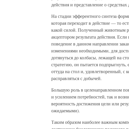
действия и представление о средствах
На стадии эфферентного синтеза форми
которая переходит в действие — то ест
какой силой. Полученный животным ре
акцептором результата действия. Если
поведение в данном направлении закан
изменениями необходимыми, для дости
дотянуться до колбасы, лежащей на ст
стратегию, он пытается подпрыгнуть, е
оттуда на стол и, удовлетворенный, с 
расправляться с добычей.
Большую роль в целенаправленном по
и усилением потребностей, так и воз
вероятность достижения цели или резу
ожидаемыми).
Таким образом наиболее важным комп
достижение биологически полезного р