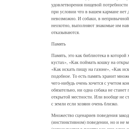
удовлетворения пищевой потребности в 
при условии что в вашем кармане нет 
невозможно. И собаки, в непривычной
неохотно, выполняют знакомые им навы
отказываются.
Память
Память, это как библиотека в которой
кустах», «Как поймать кошку на откры
«Как искать пищу на газоне», «Как иск
подобное. То есть память хранит множ
чего-нибудь очень хочется с учетом к
обязательно, ни одна собака не станет
открытой местности. Или вообще не ст
с земли если хозяин очень близко.
Множество сценариев поведения закод
(инстинктивном) поведении, но и не м
(записывается в памяти как еще один 