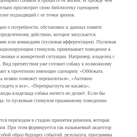
зательно просмотрит свою библиотеку сценариев
лее подходящий с ее точки зрения.
ции о потребности, обстановки и данных памяти
пределенному действию, которое запускается
ми или командами (пусковая афферентация). Пусковая
нкционирующим стимулом, привязывает поведение к
ановке и конкретной ситуации. Например, владелец с
у. Вид препятствия уже готовит собаку к возможному
гает к прочтению имеющие сценарии: «Оббежать
 а хозяин поможет перевалиться», «Активно
 сидеть и все», «Перепрыгнуть не касаясь»,
анды владельца собака ничего не делает. Если бы
льца, то пусковым стимулом прыжковому поведению
тся переходом в стадию принятия решения, которая
ния. При этом формируется так называемый акцептор
собой образ будущих событий, результата, программы