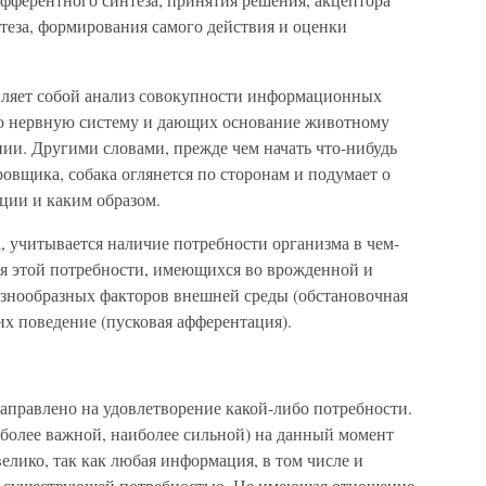
нтеза, формирования самого действия и оценки
вляет собой анализ совокупности информационных
ю нервную систему и дающих основание животному
ии. Другими словами, прежде чем начать что-нибудь
овщика, собака оглянется по сторонам и подумает о
ации и каким образом.
, учитывается наличие потребности организма в чем-
я этой потребности, имеющихся во врожденной и
азнообразных факторов внешней среды (обстановочная
х поведение (пусковая афферентация).
аправлено на удовлетворение какой-либо потребности.
более важной, наиболее сильной) на данный момент
елико, так как любая информация, в том числе и
 с существующей потребностью. Не имеющая отношение