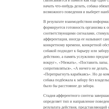
начать что-нибудь делать, собака обя
возможного поведения и выберет наибо
В результате взаимодействия информа
формируется готовность организма к о
соответствующими сигналами, стимула
афферентация, иногда ее называют са
конкретному времени, конкретной обст
собакой подходит к барьеру или забор
действию, а память услужливо предла
вокруг», «Убежать», «Поставить лапы,
сопротивляться», «А ничего не делать,
«Перепрыгнуть карабкаясь». Но до ком
собака подбежала к забору без владе
было бы расстояние до забора.
Стадия афферентного синтеза завершае
определяет тип и направление поведе
результата действия, представляющий 