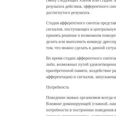
результата действия, эфферентного си
достигнутого результата.
Стадия афферентного синтеза предста
сигналов, поступающих в центральну
принять решение о возможном поведен
делать или выполнить команду дрессир
том, что можно сделать в данной ситу
Во время стадии афферентного синтеза
либо, возможных путей удовлетворени
приобретенной памяти, воздействие р
афферентация) и сигналов, запускающи
Потребность
Поведение живых организмов всегда н
Влияние доминирующей (главной, наи
потребности в построении поведения в
команда дрессировщика, соотносится