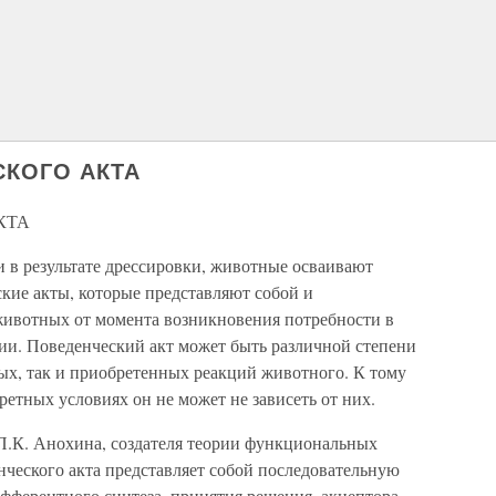
СКОГО АКТА
КТА
и в результате дрессировки, животные осваивают
ие акты, которые представляют собой и
животных от момента возникновения потребности в
нии. Поведенческий акт может быть различной степени
ых, так и приобретенных реакций животного. К тому
ретных условиях он не может не зависеть от них.
 П.К. Анохина, создателя теории функциональных
енческого акта представляет собой последовательную
фферентного синтеза, принятия решения, акцептора