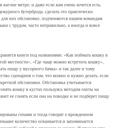
вагоне метро, и даже если вам очень хочется есть,
дежурного бутерброда, сделать это практически
 для них обстановке, подчиняются нашим командам
ки с трудом, часто неправильно, а иногда и вовсе
 хранятся книги под названиями: «Как поймать кошку в
той местности», «Где чаще можно встретить кошку»,
ать пищу у мусорного бачка» и так далее и тому
ество сценариев о том, что можно и нужно делать, если
онкретной обстановки. Обстановка учитывается
 гонять кошку в кустах пользуясь методом охоты на
анет ее гонять если она на поводке и не подберет пищу
ированы генами и тогда говорят о врожденном
еньшее количество осваивается и запоминается
сценарий) собакой в процессе ее жизни. И прежде чем