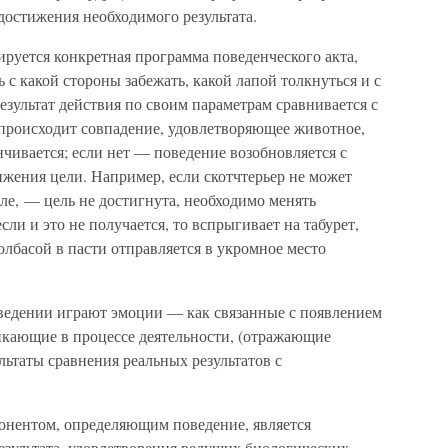
 достижения необходимого результата.
руется конкретная программа поведенческого акта,
ь с какой стороны забежать, какой лапой толкнуться и с
зультат действия по своим параметрам сравнивается с
 происходит совпадение, удовлетворяющее животное,
чивается; если нет — поведение возобновляется с
жения цели. Например, если скотчтерьер не может
оле, — цель не достигнута, необходимо менять
сли и это не получается, то вспрыгивает на табурет,
колбасой в пасти отправляется в укромное место
ведении играют эмоции — как связанные с появлением
никающие в процессе деятельности, (отражающие
льтаты сравнения реальных результатов с
онентом, определяющим поведение, является
езультата, удовлетворения ведущих биологических