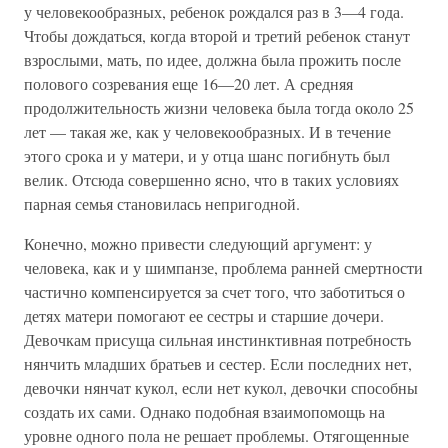
у человекообразных, ребенок рождался раз в 3—4 года.
Чтобы дождаться, когда второй и третий ребенок станут
взрослыми, мать, по идее, должна была прожить после
полового созревания еще 16—20 лет. А средняя
продолжительность жизни человека была тогда около 25
лет — такая же, как у человекообразных. И в течение
этого срока и у матери, и у отца шанс погибнуть был
велик. Отсюда совершенно ясно, что в таких условиях
парная семья становилась непригодной.
Конечно, можно привести следующий аргумент: у
человека, как и у шимпанзе, проблема ранней смертности
частично компенсируется за счет того, что заботиться о
детях матери помогают ее сестры и старшие дочери.
Девочкам присуща сильная инстинктивная потребность
нянчить младших братьев и сестер. Если последних нет,
девочки нянчат кукол, если нет кукол, девочки способны
создать их сами. Однако подобная взаимопомощь на
уровне одного пола не решает проблемы. Отягощенные