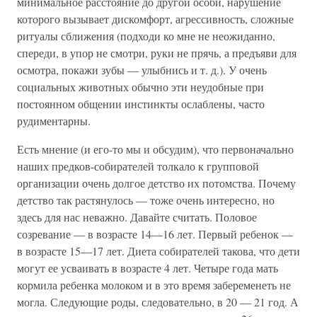
минимальное расстояние до другой особи, нарушение
которого вызывает дискомфорт, агрессивность, сложные
ритуалы сближения (подходи ко мне не неожиданно,
спереди, в упор не смотри, руки не прячь, а предъяви для
осмотра, покажи зубы — улыбнись и т. д.). У очень
социальных животных обычно эти неудобные при
постоянном общении инстинкты ослаблены, часто
рудиментарны.
Есть мнение (и его-то мы и обсудим), что первоначально
наших предков-собирателей толкало к групповой
организации очень долгое детство их потомства. Почему
детство так растянулось — тоже очень интересно, но
здесь для нас неважно. Давайте считать. Половое
созревание — в возрасте 14—16 лет. Первый ребенок —
в возрасте 15—17 лет. Диета собирателей такова, что дети
могут ее усваивать в возрасте 4 лет. Четыре года мать
кормила ребенка молоком и в это время забеременеть не
могла. Следующие роды, следовательно, в 20 — 21 год. А