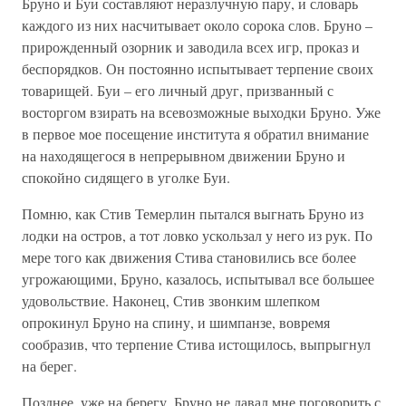
Бруно и Буи составляют неразлучную пару, и словарь
каждого из них насчитывает около сорока слов. Бруно –
прирожденный озорник и заводила всех игр, проказ и
беспорядков. Он постоянно испытывает терпение своих
товарищей. Буи – его личный друг, призванный с
восторгом взирать на всевозможные выходки Бруно. Уже
в первое мое посещение института я обратил внимание
на находящегося в непрерывном движении Бруно и
спокойно сидящего в уголке Буи.
Помню, как Стив Темерлин пытался выгнать Бруно из
лодки на остров, а тот ловко ускользал у него из рук. По
мере того как движения Стива становились все более
угрожающими, Бруно, казалось, испытывал все большее
удовольствие. Наконец, Стив звонким шлепком
опрокинул Бруно на спину, и шимпанзе, вовремя
сообразив, что терпение Стива истощилось, выпрыгнул
на берег.
Позднее, уже на берегу, Бруно не давал мне поговорить с