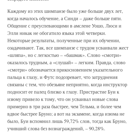
Каждому из этих шимпанзе было уже больше двух лет,
когда началось обучение, а Синди – даже больше пяти.
Общение с преуспевающими в амслене Уошо, Люси и
Элли никак не обогатило языка этой четверки.
Некоторые результаты, полученные при их обучении,
озадачивают. Так, все шимпанзе с трудом усваивали жест
«шляпа», но с легкостью – «башмак». Слово «смотри»
оказалось трудным, а «слушай» – легким. Правда, слово
«смотри» обозначается прикосновением указательного
пальца к глазу, и Футс подозревает, что затруднения
связаны с тем, что обезьяне неприятно, когда инструктор
подносит ее палец близко к глазу. Пристрастие Буи к
изюму привело к тому, что он усваивал новые слова
примерно в три раза быстрее, чем Тельма, и более чем
вдвое быстрее Бруно; а вот на экзамене, когда изюма не
было, Буи вспомнил лишь 59,72% слов, тогда как Бруно,
учивший слова без вознаграждений, – 90,28%.