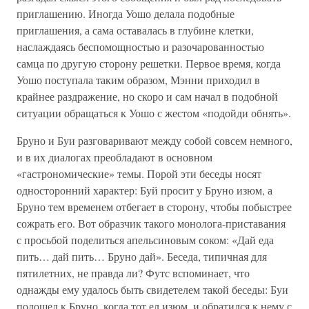
приглашению. Иногда Уошо делала подобные
приглашения, а сама оставалась в глубине клетки,
наслаждаясь беспомощностью и разочарованностью
самца по другую сторону решетки. Первое время, когда
Уошо поступала таким образом, Мэнни приходил в
крайнее раздражение, но скоро и сам начал в подобной
ситуации обращаться к Уошо с жестом «подойди обнять».
Бруно и Буи разговаривают между собой совсем немного,
и в их диалогах преобладают в основном
«гастрономические» темы. Порой эти беседы носят
односторонний характер: Буй просит у Бруно изюм, а
Бруно тем временем отбегает в сторону, чтобы побыстрее
сожрать его. Вот образчик такого монолога-приставания
с просьбой поделиться апельсиновым соком: «Дай еда
пить… дай пить… Бруно дай». Беседа, типичная для
пятилетних, не правда ли? Футс вспоминает, что
однажды ему удалось быть свидетелем такой беседы: Буи
подошел к Бруно, когда тот ел изюм, и обратился к нему с