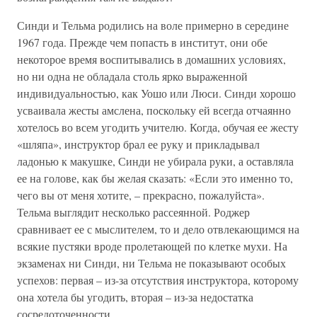
Синди и Тельма родились на воле примерно в середине
1967 года. Прежде чем попасть в институт, они обе
некоторое время воспитывались в домашних условиях,
но ни одна не обладала столь ярко выраженной
индивидуальностью, как Уошо или Люси. Синди хорошо
усваивала жесты амслена, поскольку ей всегда отчаянно
хотелось во всем угодить учителю. Когда, обучая ее жесту
«шляпа», инструктор брал ее руку и прикладывал
ладонью к макушке, Синди не убирала руки, а оставляла
ее на голове, как бы желая сказать: «Если это именно то,
чего вы от меня хотите, – прекрасно, пожалуйста».
Тельма выглядит несколько рассеянной. Роджер
сравнивает ее с мыслителем, то и дело отвлекающимся на
всякие пустяки вроде пролетающей по клетке мухи. На
экзаменах ни Синди, ни Тельма не показывают особых
успехов: первая – из-за отсутствия инструктора, которому
она хотела бы угодить, вторая – из-за недостатка
сосредоточенности.