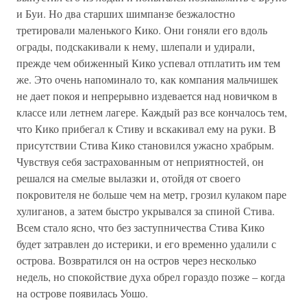
и Буи. Но два старших шимпанзе безжалостно
третировали маленького Кико. Они гоняли его вдоль
ограды, подскакивали к нему, шлепали и удирали,
прежде чем обиженный Кико успевал отплатить им тем
же. Это очень напоминало то, как компания мальчишек
не дает покоя и непрерывно издевается над новичком в
классе или летнем лагере. Каждый раз все кончалось тем,
что Кико прибегал к Стиву и вскакивал ему на руки. В
присутствии Стива Кико становился ужасно храбрым.
Чувствуя себя застрахованным от неприятностей, он
решался на смелые вылазки и, отойдя от своего
покровителя не больше чем на метр, грозил кулаком паре
хулиганов, а затем быстро укрывался за спиной Стива.
Всем стало ясно, что без заступничества Стива Кико
будет затравлен до истерики, и его временно удалили с
острова. Возвратился он на остров через несколько
недель, но спокойствие духа обрел гораздо позже – когда
на острове появилась Уошо.