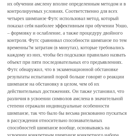
их обучении амслену вполне определенным методом и в
контролируемых условиях. Соответственно для всех
четырех шимпанзе Футс использовал метод, который
показал себя наиболее эффективным при обучении Уошо,
– формовку и ослабление, а также процедуру двойного
контроля. Футс сравнивал способности шимпанзе по тем
временны?м затратам (в минутах), которые требовались
каждому из них, чтобы без подсказки правильно назвать
объект при пяти последовательных его предъявлениях.
Футс обнаружил, что в экзаменационной обстановке
результаты испытаний порой больше говорят о реакции
шимпанзе на обстановку в целом, чем об их
действительных достижениях. Он также установил, что
различия в усвоении символов амслена в значительной
степени отражали индивидуальные особенности
шимпанзе, так что было бы весьма рискованно пускаться
в рассуждения относительно познавательных
способностей шимпанзе вообще, основываясь на
усвоении конкретным шимпанзе конкретного набора