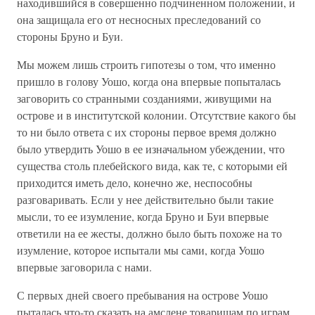
находившийся в совершенно подчиненном положении, и
она защищала его от несносных преследований со
стороны Бруно и Буи.
Мы можем лишь строить гипотезы о том, что именно
пришло в голову Уошо, когда она впервые попыталась
заговорить со странными созданиями, живущими на
острове и в институтской колонии. Отсутствие какого бы
то ни было ответа с их стороны первое время должно
было утвердить Уошо в ее изначальном убеждении, что
существа столь плебейского вида, как те, с которыми ей
приходится иметь дело, конечно же, неспособны
разговаривать. Если у нее действительно были такие
мысли, то ее изумление, когда Бруно и Буи впервые
ответили на ее жесты, должно было быть похоже на то
изумление, которое испытали мы сами, когда Уошо
впервые заговорила с нами.
С первых дней своего пребывания на острове Уошо
пыталась что-то сказать на амслене товарищам по играм.