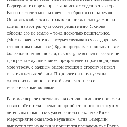
Роджером, то и дело прыгая на меня с сиденья трактора.
Вот он вскочил мне на плечи – я сбросил его на землю.
Он опять взобрался на трактор и вновь прыгнул мне на
плечи, на этот раз чуть более решительно. Я снова
сбросил его на землю – тоже несколько решительнее.
(Мне не очень хотелось всерьез связываться со здоровым
пятилетним шимпанзе.) Бруно продолжал приставать все
более настойчиво, пока я, наконец, не вышел из себя и не
пригрозил ему; шимпанзе, презрительно проигнорировав
мою угрозу, с важным видом отошел в сторону и начал
играть в ветвях яблони. По дороге он наткнулся на
одного из павлинов, и тот бросился от него с
истерическими воплями.
В то мое первое посещение на остров шимпанзе привезли
нового обитателя – недавно приобретенного институтом
детеныша шимпанзе мужского пола по кличке Кико.
Мероприятие оказалось неудачным. Стив Темерлин
выпустил его из лодки и попытался познакомить с Бруно