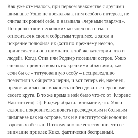
Как уже отмечалось, при первом знакомстве с другими
шимпанзе Уошо не проявляла к ним особого интереса, не
считая их ровней себе, и называла «черными тварями».
По прошествии нескольких месяцев она начала
относиться к своим собратьям терпимее, а затем и
искренне полюбила их (хотя по-прежнему неясно,
причисляет ли она шимпанзе к той же категории, что и
людей). Когда Стив или Роджер посещали остров, Уошо
спешила приветствовать их крепкими объятиями, как
если бы ее – титулованную особу – несправедливо
поместили в общество черни, и вот теперь ей, наконец,
предоставилась возможность побеседовать с персонами
своего круга. В то же время в ней было что-то от Флоренс
Найтингейл[15]: Роджер обратил внимание, что Уошо
склонна покровительствовать преследуемым и больным
шимпанзе как на острове, так и в институтской колонии
взрослых обезьян. Поэтому вполне естественно, что ее
внимание привлек Кико, фактически бесправный,