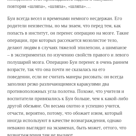
повторяя «шляпа», «шляпа», «шляпа»…
Буи всегда весел и временами немного несдержан. Его
родители неизвестны, но мы знаем, что перед тем, как
попасть в институт, он перенес операцию на мозге. Такие
операции, при которых рассекается мозолистое тело,
делают людям в случаях тяжелой эпилепсии, а шимпанзе
– в экспериментах по изучению свойств правого и левого
полушарий мозга. Операцию Буи перенес в очень раннем
возрасте, так что она почти не сказалась на его
поведении, если не считать манеры рисовать: он всегда
заполнял резко различающимися каракулями два
противоположных угла полотна. Похоже, что учителя и
воспитатели привязались к Буи больше, чем к какой-либо
другой обезьяне. Он весьма охотно и успешно учится,
отчасти, вероятно, потому, что обожает изюм, который
иногда используют в качестве вознаграждения, однако
неважно выглядит на экзаменах, быть может, оттого, что
вознаграждения там не выдают.