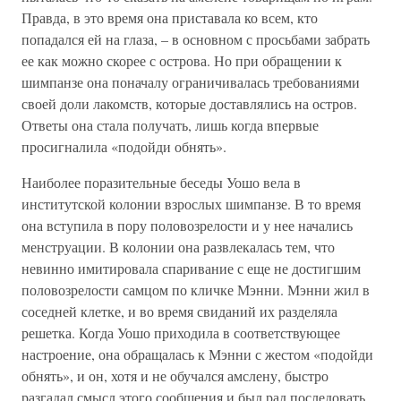
Правда, в это время она приставала ко всем, кто
попадался ей на глаза, – в основном с просьбами забрать
ее как можно скорее с острова. Но при обращении к
шимпанзе она поначалу ограничивалась требованиями
своей доли лакомств, которые доставлялись на остров.
Ответы она стала получать, лишь когда впервые
просигналила «подойди обнять».
Наиболее поразительные беседы Уошо вела в
институтской колонии взрослых шимпанзе. В то время
она вступила в пору половозрелости и у нее начались
менструации. В колонии она развлекалась тем, что
невинно имитировала спаривание с еще не достигшим
половозрелости самцом по кличке Мэнни. Мэнни жил в
соседней клетке, и во время свиданий их разделяла
решетка. Когда Уошо приходила в соответствующее
настроение, она обращалась к Мэнни с жестом «подойди
обнять», и он, хотя и не обучался амслену, быстро
разгадал смысл этого сообщения и был рад последовать