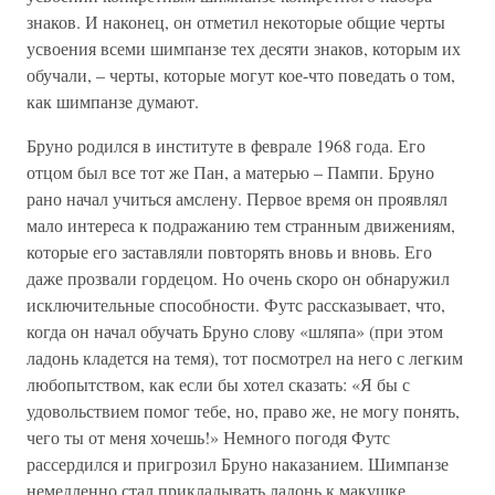
знаков. И наконец, он отметил некоторые общие черты
усвоения всеми шимпанзе тех десяти знаков, которым их
обучали, – черты, которые могут кое-что поведать о том,
как шимпанзе думают.
Бруно родился в институте в феврале 1968 года. Его
отцом был все тот же Пан, а матерью – Пампи. Бруно
рано начал учиться амслену. Первое время он проявлял
мало интереса к подражанию тем странным движениям,
которые его заставляли повторять вновь и вновь. Его
даже прозвали гордецом. Но очень скоро он обнаружил
исключительные способности. Футс рассказывает, что,
когда он начал обучать Бруно слову «шляпа» (при этом
ладонь кладется на темя), тот посмотрел на него с легким
любопытством, как если бы хотел сказать: «Я бы с
удовольствием помог тебе, но, право же, не могу понять,
чего ты от меня хочешь!» Немного погодя Футс
рассердился и пригрозил Бруно наказанием. Шимпанзе
немедленно стал прикладывать ладонь к макушке,