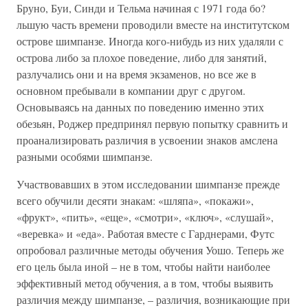
Бруно, Буи, Синди и Тельма начиная с 1971 года бо?
льшую часть времени проводили вместе на институтском
острове шимпанзе. Иногда кого-нибудь из них удаляли с
острова либо за плохое поведение, либо для занятий,
разлучались они и на время экзаменов, но все же в
основном пребывали в компании друг с другом.
Основываясь на данных по поведению именно этих
обезьян, Роджер предпринял первую попытку сравнить и
проанализировать различия в усвоении знаков амслена
разными особями шимпанзе.
Участвовавших в этом исследовании шимпанзе прежде
всего обучили десяти знакам: «шляпа», «покажи»,
«фрукт», «пить», «еще», «смотри», «ключ», «слушай»,
«веревка» и «еда». Работая вместе с Гарднерами, Футс
опробовал различные методы обучения Уошо. Теперь же
его цель была иной – не в том, чтобы найти наиболее
эффективный метод обучения, а в том, чтобы выявить
различия между шимпанзе, – различия, возникающие при