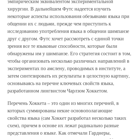
эмпирическим эквивалентом экспериментальной
хирургии. В дальнейшем Футс надеется изучить
некоторые аспекты использования обезьянами языка при
общении их с людьми, прежде чем приступить к
исследованию употребления языка в общении шимпанзе
друг с другом. Футс хочет рассмотреть с единой точки
зрения все те языковые способности, которые были
обнаружены им у шимпанзе. Его стратегия состоит в том,
чтобы организовать несколько различных направлений в
экспериментах по амслену, проводимых в институте, а
затем синтезировать их результаты в целостную картину,
основываясь на перечне ключевых свойств языка,
разработанном лингвистом Чарлзом Хоккетом.
Перечень Хоккета – это один из многих перечней, в
которых суммированы некие основополагающие
свойства языка (сам Хоккет разработал несколько таких
схем), причем в основе их лежат радикально разные
представления о языке. Как отмечали Гарднеры,