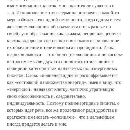
взаимосвязанных клеток, многоклеточное существо и
т. д. Использование этого термина позволяет в какой-то
мере избежать очевидной неточности, когда одним и тем
же словом «колония» обозначаются столь разные по
своей сути образования, как, скажем, непрочная цепочка
клеток водоросли-сцеплянки и высокоинтегрированное
их объединение в теле вольвокса шаровидного. Итак,
шарик вольвокса — это бионт (не «колония» и не «особь»
в строгом смысле двух этих понятий), относящийся к
обширной категории так называемых полиэнергидных
бионтов. Слово «полиэнергидный» расшифровывается
как «состоящий из множества энергид», имея в виду, что
«энергидой» называют клетку, частично утратившую
свою обособленность и, следовательно,
индивидуальность. Поэтому полиэнергидные бионты, о
которых идет речь, все же продолжают ради удобства и
краткости именовать «колониями», что в дальнейшем
иногда придется делать и мне.