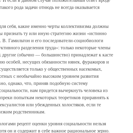
акого рода задачи отнюдь не всегда оказывается
для себя, какие именно черты коллективизма должны
ы признать ту или иную стратегию жизни «истинно
 В. Гамильтон и его последователи-социобиологи
уктивного разделения труда»: только некоторые члены
к другие (обычно — большинство) принадлежат к касте
ию особей, несущих обязанности нянек, фуражиров и
существляется только у общественных насекомых,
вотных с необычайно высоким уровнем развития
вно, однако, что, приняв подобную систему
социальности, нам придется вычеркнуть человека из
опреки попыткам некоторых теоретиков приравнять к
ксуалистов или убежденных холостяков, если те
изким родственникам.
ологами рецепт оценки уровня социальности нельзя
отя он и содержит в себе важное рациональное зерно.