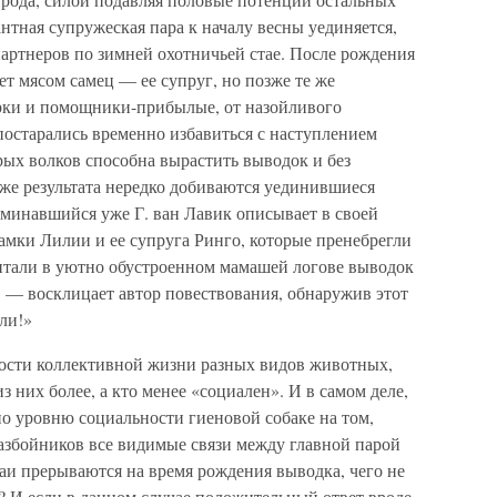
антная супружеская пара к началу весны уединяется,
артнеров по зимней охотничьей стае. После рождения
т мясом самец — ее супруг, но позже те же
рки и помощники-прибылые, от назойливого
постарались временно избавиться с наступлением
рых волков способна вырастить выводок и без
 же результата нередко добиваются уединившиеся
минавшийся уже Г. ван Лавик описывает в своей
мки Лилии и ее супруга Ринго, которые пренебрегли
итали в уютно обустроенном мамашей логове выводок
, — восклицает автор повествования, обнаружив этот
ли!»
ости коллективной жизни разных видов животных,
з них более, а кто менее «социален». И в самом деле,
о уровню социальности гиеновой собаке на том,
разбойников все видимые связи между главной парой
аи прерываются на время рождения выводка, чего не
? И если в данном случае положительный ответ вроде