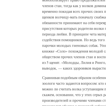
членов стаи, тогда как у волков домин
временно покидая всех прочих своих п
щенков волчицу-мать поначалу снабжае
обязанности принимают на себя перея
присутствия которых родители-волки 
периода любви. В принципе чета мате
содействия помощников. Но ведь того
парочки молодых гиеновых собак. Упо
книжке «Соло» похождения молодой са
обществом прочих членов стаи и восп
из 5 щенят. «Молодцы, Лилия и Ринго
выводок, — каких здоровяков вырасти
Сравнивая подобным образом особенн
зоологи часто задаются вопросом: кто и
можно ли считать волка уступающим п
скажем, основании, что у этих серых 
производителей и прочими членами ст
происходит обычно у гиеновой собаки