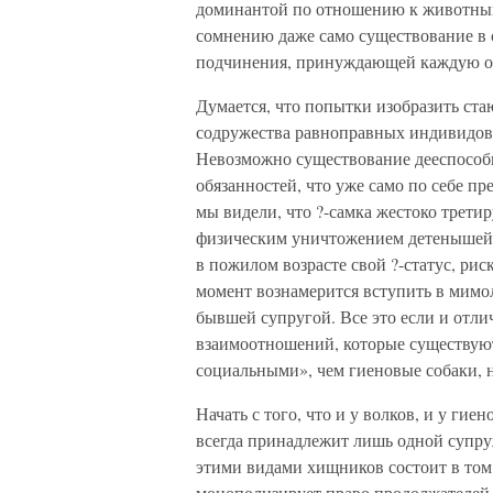
доминантой по отношению к животным 
сомнению даже само существование в 
подчинения, принуждающей каждую осо
Думается, что попытки изобразить ста
содружества равноправных индивидов-
Невозможно существование дееспособн
обязанностей, что уже само по себе пр
мы видели, что ?-самка жестоко третир
физическим уничтожением детенышей
в пожилом возрасте свой ?-статус, ри
момент вознамерится вступить в мимол
бывшей супругой. Все это если и отлича
взаимоотношений, которые существую
социальными», чем гиеновые собаки, н
Начать с того, что и у волков, и у ги
всегда принадлежит лишь одной супру
этими видами хищников состоит в том
монополизирует право продолжателей 