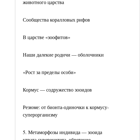
животного царства
Сообщества коралловых рифов
В царстве «зоофитов»
Наши далекие родичи — оболочники
«Рост за пределы особи»
Кормус — содружество зооидов
Резюме: от бионта-одиночки к кормусу-
суперорганизму
5. Метаморфозы индивида — зооида
утрата суверенитета, обретение