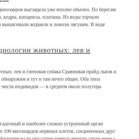
озавров выглядела уже вполне обычно. По берегам
, кедры, кипарисы, платаны. Из воды торчали
 вышагивали журавли и ловили лягушек. В воде
циологии животных: лев и
ных: лев и гиеновая собака Сравнивая прайд львов и
 обнаружим и тут и там нечто общее. Оба типа
о числа индивидов — в среднем около полутора
агадочный и наиболее сложно устроенный орган
лее 100 миллиардов нервных клеток, соединенных друг
Несмотря на то что сотни ученых многих стран мира с