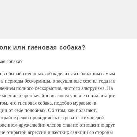
олк или гиеновая собака?
вая собака?
в обычай гиеновых собак делиться с ближним самым
 в периоды бескормицы, в засушливые сезоны года и в
влением полного бескорыстия, чистого альтруизма. На
е мнение о чрезвычайно высоком уровне социализации
том, что гиеновая собака, подобно муравью, в
ии от себе подобных. Об этом, как полагают,
м крайне редко приходилось встречать этих зверей
новенном дружелюбии членов стаи по отношению друг
ие открытой агрессии и жестких санкций со стороны