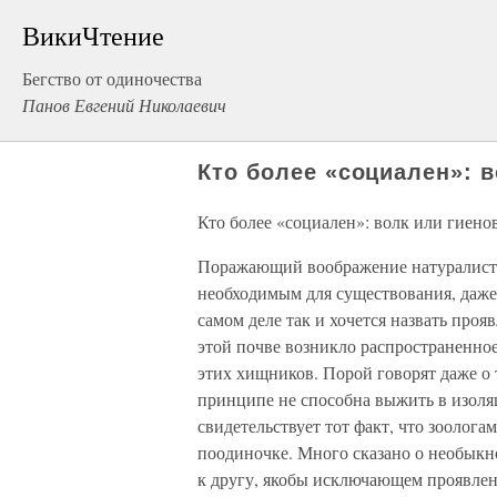
ВикиЧтение
Бегство от одиночества
Панов Евгений Николаевич
Кто более «социален»: в
Кто более «социален»: волк или гиено
Поражающий воображение натуралисто
необходимым для существования, даже
самом деле так и хочется назвать проя
этой почве возникло распространенно
этих хищников. Порой говорят даже о 
принципе не способна выжить в изоляц
свидетельствует тот факт, что зоолога
поодиночке. Много сказано о необык
к другу, якобы исключающем проявлен