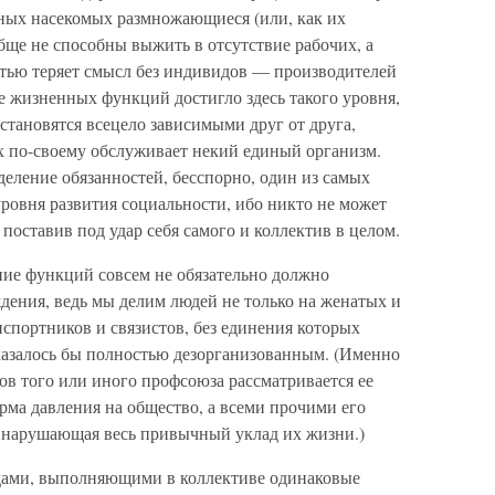
ьных насекомых размножающиеся (или, как их
бще не способны выжить в отсутствие рабочих, а
тью теряет смысл без индивидов — производителей
е жизненных функций достигло здесь такого уровня,
становятся всецело зависимыми друг от друга,
х по-своему обслуживает некий единый организм.
еление обязанностей, бесспорно, один из самых
ровня развития социальности, ибо никто не может
поставив под удар себя самого и коллектив в целом.
ение функций совсем не обязательно должно
дения, ведь мы делим людей не только на женатых и
нспортников и связистов, без единения которых
казалось бы полностью дезорганизованным. (Именно
ов того или иного профсоюза рассматривается ее
рма давления на общество, а всеми прочими его
 нарушающая весь привычный уклад их жизни.)
дами, выполняющими в коллективе одинаковые