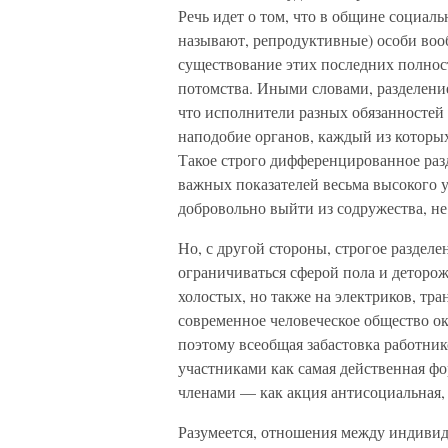
Речь идет о том, что в общине социал
называют, репродуктивные) особи воо
существование этих последних полнос
потомства. Иными словами, разделени
что исполнители разных обязанностей 
наподобие органов, каждый из которы
Такое строго дифференцированное разд
важных показателей весьма высокого у
добровольно выйти из содружества, не 
Но, с другой стороны, строгое раздел
ограничиваться сферой пола и деторож
холостых, но также на электриков, тра
современное человеческое общество о
поэтому всеобщая забастовка работник
участниками как самая действенная фо
членами — как акция антисоциальная,
Разумеется, отношения между индиви