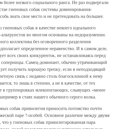
более низкого социального ранга. Не раз подвергали
стае гиеновых собак системы доминирования-
бь знать свое место и не претендовать на большее.
ю гиеновых собак в качестве некоего идеального
альтруистов во многом основаны на недоразумении.
ого коллектива без оговоренного разделения
едполагает определенное неравенство. И в самом деле,
ует всех своих конкуренток, не останавливаясь перед
 соперницы. Самец-доминант, обычно утрачивающий
скует получить хорошую трепку, если в неподходящий
етную связь с недавно столь благосклонной к нему
ется, то лишь в степени, а не в качестве, от тех
т в группировках млекопитающих, слывущих «менее
апример в стаях нашего обычного серого волка.
еновых собак привилегия приносить потомство почти
жеской паре ?-особей. Основное различие между двумя
, что у гиеновых собак привилегированная пара
рода, силой подавляя половые потенции остальных