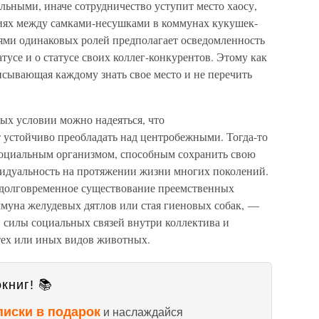
льными, иначе сотрудничество уступит место хаосу,
иях между самками-несушками в коммунах кукушек-
ями одинаковых ролей предполагает осведомленность
тусе и о статусе своих коллег-конкурентов. Этому как
исывающая каждому знать свое место и не перечить
ых условии можно надеяться, что
 устойчиво преобладать над центробежными. Тогда-то
социальным организмом, способным сохранить свою
видуальность на протяжении жизни многих поколений.
о долговременное существование преемственных
ммуна желудевых дятлов или стая гиеновых собак, —
 силы социальных связей внутри коллектива и
тех или иных видов животных.
книг! 📚
писки в подарок
и наслаждайся