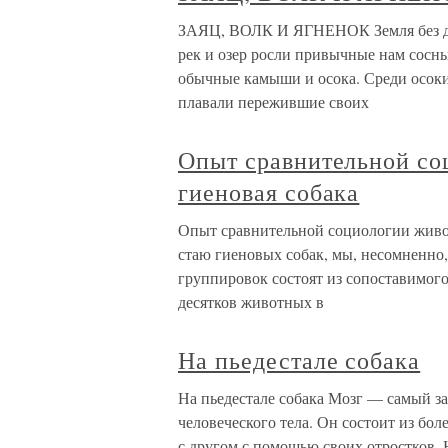
ЗАЯЦ, ВОЛК И ЯГНЕНОК Земля без дин
рек и озер росли привычные нам сосны
обычные камыши и осока. Среди осоки
плавали пережившие своих
Опыт сравнительной со
гиеновая собака
Опыт сравнительной социологии живот
стаю гиеновых собак, мы, несомненно,
группировок состоят из сопоставимог
десятков животных в
На пьедестале собака
На пьедестале собака Мозг — самый з
человеческого тела. Он состоит из бо
с другом с помощью своих отростков. 