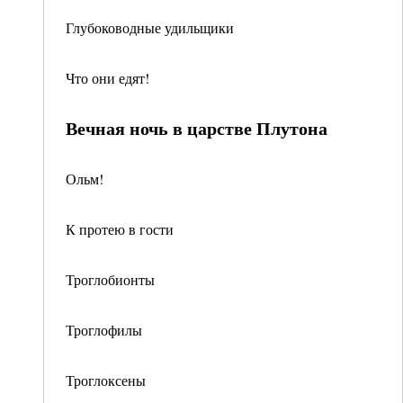
Глубоководные удильщики
Что они едят!
Вечная ночь в царстве Плутона
Ольм!
К протею в гости
Троглобионты
Троглофилы
Троглоксены