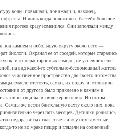
атуру воды: повышали, понижали и, наконец,
го эффекта. И лишь когда положили в бассейн большие
дения протеев сразу изменился. Они заползали между
вились.
к под камнем и небольшую округу около него —
ят биологи. Охранял ее от соседей, которые старались
кусок, и от нерасторопных самцов, не успевших еще
епой, на вид какой-то субтильно-беспомощный житель
ролся за жизненное пространство для своего потомства.
 самцы сумели отстоять, самки, их подруги, отложили
сстоянии от другого было приклеено к камням в
же активно защищали свою территорию. Но потом
ца. Самцы же несли бдительную вахту около них, пока
риблизительно через пять месяцев. Детишки родились
атки недоразвитых глаз, отчетливо у них заметные,
когда-то не во мраке пещер и глядели на солнечный