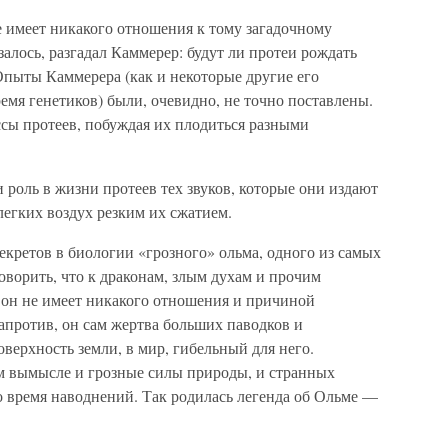
е имеет никакого отношения к тому загадочному
азалось, разгадал Каммерер: будут ли протеи рождать
пыты Каммерера (как и некоторые другие его
мя генетиков) были, очевидно, не точно поставлены.
ссы протеев, побуждая их плодиться разными
 роль в жизни протеев тех звуков, которые они издают
легких воздух резким их сжатием.
екретов в биологии «грозного» ольма, одного из самых
ворить, что к драконам, злым духам и прочим
он не имеет никакого отношения и причиной
апротив, он сам жертва больших паводков и
оверхность земли, в мир, гибельный для него.
м вымысле и грозные силы природы, и странных
 время наводнений. Так родилась легенда об Ольме —