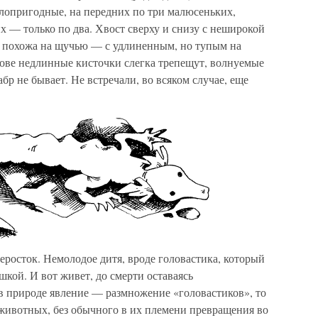
лопригодные, на передних по три малюсеньких,
их — только по два. Хвост сверху и снизу с неширокой
а похожа на щучью — с удлиненным, но тупым на
лове недлинные кисточки слегка трепещут, волнуемые
бр не бывает. Не встречали, во всяком случае, еще
еросток. Немолодое дитя, вроде головастика, который
гушкой. И вот живет, до смерти оставаясь
в природе явление — размножение «головастиков», то
животных, без обычного в их племени превращения во