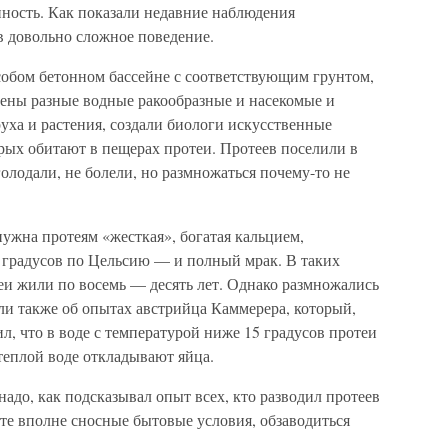
нность. Как показали недавние наблюдения
в довольно сложное поведение.
собом бетонном бассейне с соответствующим грунтом,
ены разные водные ракообразные и насекомые и
уха и растения, создали биологи искусственные
торых обитают в пещерах протеи. Протеев поселили в
олодали, не болели, но размножаться почему-то не
нужна протеям «жесткая», богатая кальцием,
5 градусов по Цельсию — и полный мрак. В таких
еи жили по восемь — десять лет. Однако размножались
ли также об опытах австрийца Каммерера, который,
л, что в воде с температурой ниже 15 градусов протеи
теплой воде откладывают яйца.
 надо, как подсказывал опыт всех, кто разводил протеев
сте вполне сносные бытовые условия, обзаводиться