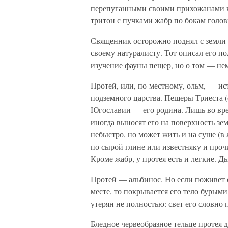
перепуганными своими прихожанами к 
тритон с пучками жабр по бокам голов
Священник осторожно поднял с земли 
своему натуралисту. Тот описал его по
изучение фауны пещер, но о том — нем
Протей, или, по-местному, ольм, — и
подземного царства. Пещеры Триеста 
Югославии — его родина. Лишь во вр
иногда выносят его на поверхность зе
небыстро, но может жить и на суше (в 
по сырой глине или известняку и про
Кроме жабр, у протея есть и легкие. Д
Протей — альбинос. Но если поживет о
месте, то покрывается его тело бурым
утерян не полностью: свет его словно 
Бледное червеобразное тельце протея 