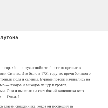
Плутона
 в горах!» — с «ужасной» этой вестью пришли к
вни Ситтих. Это было в 1751 году, во время большого
атопили поля и селения. Бурные потоки изливались на
дыр — входов и выходов пещер и гротов,
и. Они и вынесли на свет божий виновника всех
ям — Ольма!
сь глазам священника, когда он поспешил за