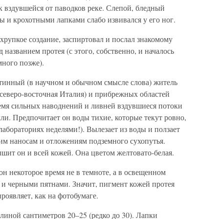
вздувшейся от паводков реке. Слепой, бледный
ы и крохотными лапками слабо извивался у его ног.
хрупкое создание, заспиртовал и послал знакомому
д названием протея (с этого, собственно, и началось
ного позже).
стинный (в научном и обычном смысле слова) житель
(северо-восточная Италия) и прибрежных областей
емя сильных наводнений и ливней вздувшиеся потоки
мли. Предпочитает он воды тихие, которые текут ровно,
лабораториях неделями!). Вылезает из воды и ползает
чим наносам и отложениям подземного сухопутья.
ышит он и всей кожей. Она цветом желтовато-белая.
н некоторое время не в темноте, а в освещенном
и и черными пятнами. Значит, пигмент кожей протея
проявляет, как на фотобумаге.
длиной сантиметров 20–25 (редко до 30). Лапки