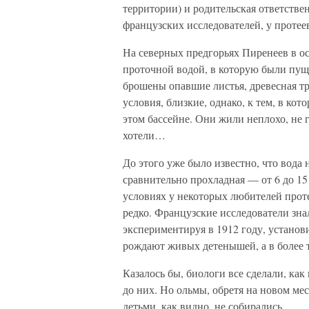
территории) и родительская ответстве
французских исследователей, у протее
На северных предгорьях Пиренеев в о
проточной водой, в которую были пущ
брошены опавшие листья, древесная тр
условия, близкие, однако, к тем, в ко
этом бассейне. Они жили неплохо, не г
хотели…
До этого уже было известно, что вода 
сравнительно прохладная — от 6 до 1
условиях у некоторых любителей прот
редко. Французские исследователи зна
экспериментируя в 1912 году, установи
рождают живых детенышей, а в более 
Казалось бы, биологи все сделали, как
до них. Но ольмы, обретя на новом ме
детьми, как видно, не собирались.