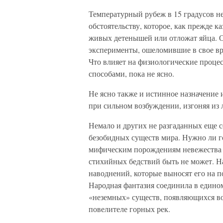
Температурный рубеж в 15 градусов н
обстоятельству, которое, как прежде к
живых детенышей или отложат яйца. О
эксперименты, ошеломившие в свое вре
Что влияет на физиологические проце
способами, пока не ясно.
Не ясно также и истинное назначение и
при сильном возбуждении, изгоняя из 
Немало и других не разгаданных еще с
безобидных существ мира. Нужно ли го
мифическим порождениям невежества 
стихийных бедствий быть не может. Н
наводнений, которые выносят его на п
Народная фантазия соединила в едино
«неземных» существ, появляющихся во
повелителе горных рек.