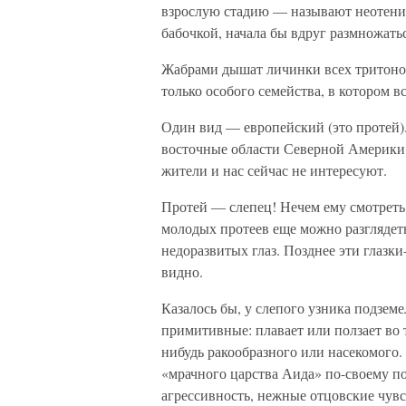
взрослую стадию — называют неотенией
бабочкой, начала бы вдруг размножатьс
Жабрами дышат личинки всех тритонов 
только особого семейства, в котором вс
Один вид — европейский (это протей)
восточные области Северной Америки.
жители и нас сейчас не интересуют.
Протей — слепец! Нечем ему смотреть, 
молодых протеев еще можно разглядет
недоразвитых глаз. Позднее эти глазки
видно.
Казалось бы, у слепого узника подземе
примитивные: плавает или ползает во 
нибудь ракообразного или насекомого.
«мрачного царства Аида» по-своему по
агрессивность, нежные отцовские чувс