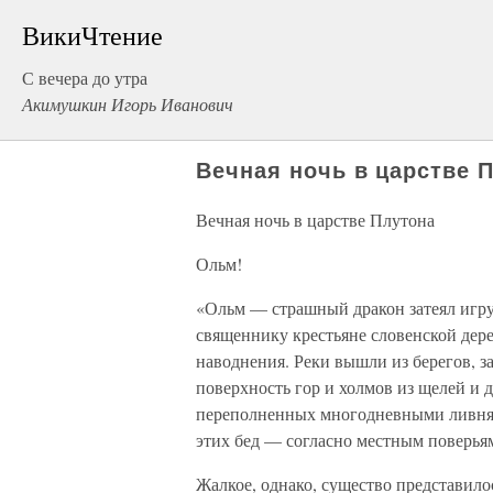
ВикиЧтение
С вечера до утра
Акимушкин Игорь Иванович
Вечная ночь в царстве 
Вечная ночь в царстве Плутона
Ольм!
«Ольм — страшный дракон затеял игру
священнику крестьяне словенской дере
наводнения. Реки вышли из берегов, з
поверхность гор и холмов из щелей и 
переполненных многодневными ливням
этих бед — согласно местным поверь
Жалкое, однако, существо представило