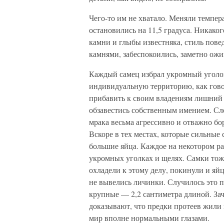
Чего-то им не хватало. Меняли темпер
остановились на 11,5 градуса. Никако
камни и глыбы известняка, стиль пове
камнями, забеспокоились, заметно ожи
Каждый самец избрал укромный уголо
индивидуальную территорию, как говор
прибавить к своим владениям лишний 
обзавестись собственным имением. Сл
мрака весьма агрессивно и отважно бо
Вскоре в тех местах, которые сильные
большие яйца. Каждое на некотором ра
укромных уголках и щелях. Самки то
охладели к этому делу, покинули и яй
не вывелись личинки. Случилось это п
крупные — 2,2 сантиметра длиной. Зач
доказывают, что предки протеев жили 
мир вполне нормальными глазами.