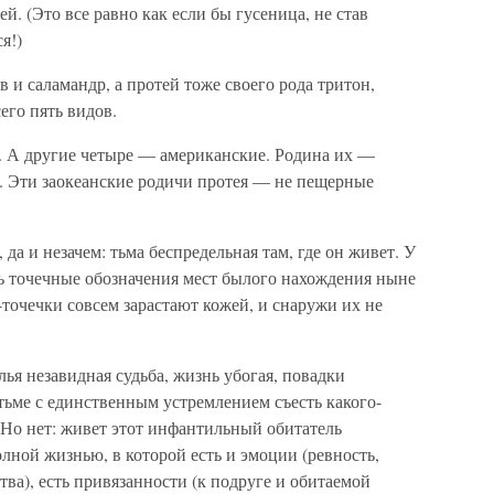
. (Это все равно как если бы гусеница, не став
я!)
и саламандр, а протей тоже своего рода тритон,
его пять видов.
. А другие четыре — американские. Родина их —
 Эти заокеанские родичи протея — не пещерные
да и незачем: тьма беспредельная там, где он живет. У
ь точечные обозначения мест былого нахождения ныне
-точечки совсем зарастают кожей, и снаружи их не
лья незавидная судьба, жизнь убогая, повадки
тьме с единственным устремлением съесть какого-
 Но нет: живет этот инфантильный обитатель
лной жизнью, в которой есть и эмоции (ревность,
тва), есть привязанности (к подруге и обитаемой