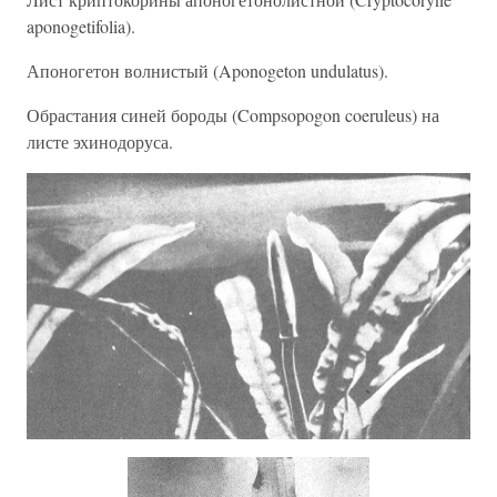
aponogetifolia).
Апоногетон волнистый (Aponogeton undulatus).
Обрастания синей бороды (Compsopogon coeruleus) на
листе эхинодоруса.