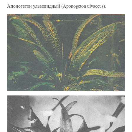
Апоногетон ульвовидный (Aponogeton ulvaceus).