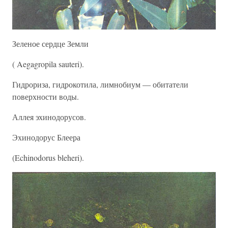
Зеленое сердце Земли
( Aegagropila sauteri).
Гидрориза, гидрокотила, лимнобиум — обитатели
поверхности воды.
Аллея эхинодорусов.
Эхинодорус Блеера
(Echinodorus bleheri).