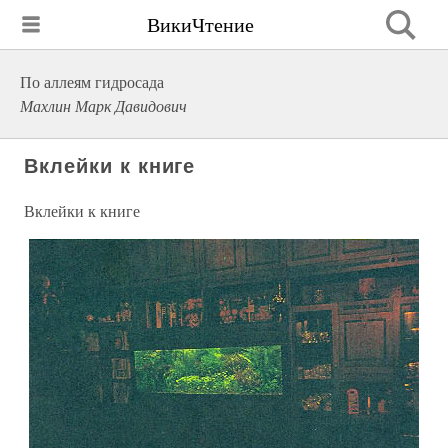
ВикиЧтение
По аллеям гидросада
Махлин Марк Давидович
Вклейки к книге
Вклейки к книге