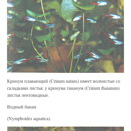
Кринум плавающий (Crinum natans) имеет волнистые со
складками листья, у кринума таианум (Crinum thaianum)
листья лентовидные.
Водный банан
(Nymphoides aquatica).