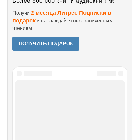
Более 800 000 книг и аудиокниг! 📚
2 месяца Литрес Подписки в
Получи
подарок
и наслаждайся неограниченным
чтением
ПОЛУЧИТЬ ПОДАРОК
Читайте также
О книге
О книге The Emergence of ManThe Missing Linkby Maitland
A. Edey and the Editors of TIME-LIFE BooksTIME-LIFE
INTERNATIONAL(Nederland) B.V.Возникновение