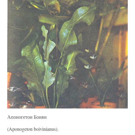
Апоногетон Боиви
(Aponogeton boivinianus).