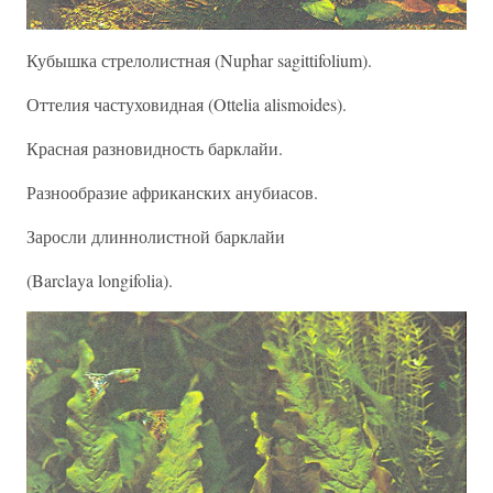
Кубышка стрелолистная (Nuphar sagittifolium).
Оттелия частуховидная (Ottelia alismoides).
Красная разновидность барклайи.
Разнообразие африканских анубиасов.
Заросли длиннолистной барклайи
(Barclaya longifolia).