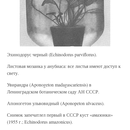
Эхинодорус черный (Echinodorus parviflorus).
Листовая мозаика у анубиаса: все листья имеют доступ к
свету.
Увирандра (Aponogeton madagascariensis) в
Ленинградском ботаническом саду АН СССР.
Апоногетон ульвовидный (Aponopeton ulvaceus).
Снимок запечатлел первый в СССР куст «амазонки»
(1955 г.; Echinodorus amazonicus).