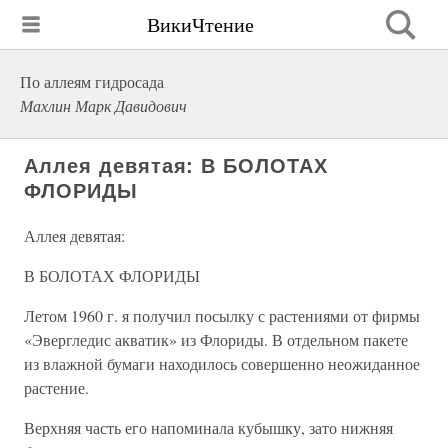
ВикиЧтение
По аллеям гидросада
Махлин Марк Давидович
Аллея девятая: В БОЛОТАХ
ФЛОРИДЫ
Аллея девятая:
В БОЛОТАХ ФЛОРИДЫ
Летом 1960 г. я получил посылку с растениями от фирмы
«Эвергледис акватик» из Флориды. В отдельном пакете
из влажной бумаги находилось совершенно неожиданное
растение.
Верхняя часть его напоминала кубышку, зато нижняя