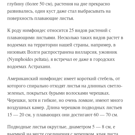
глубину (более 50 см), растения на дне прекрасно
развивались, один куст даже стал выбрасывать на
поверхность плавающие листья.
К роду нимфоидес относится 25 видов растений с
плавающими листьями. Несколько таких видов растет в
водоемах на территории нашей страны, например, в
низовьях Волги распространена вилларсия, ужовник
(Nymphoides peltata), я встречал ее даже в городских
водоемах Астрахани.
Американский нимфоидес имеет короткий стебель, от
которого спирально отходят листья на длинных светло-
зеленых, покрытых бурыми волосками черешках.
Черешки, хотя и гибкие, но очень ломкие, имеют много
воздушных камер. Длина черешков подводных листьев
15 — 20 см, у плавающих они достигают 60 — 70 см.
Подводные листья округлые, диаметром 5 — 8 см, е
выемкой на месте соединения с черешком, края листа