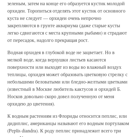
зеленым, затем на конце его образуется кустик молодой
орхидеи. Торопиться отделять этот кустик от основного
куста не следует — орхидеи очень непрочно
закрепляются в грунте аквариума (даже старые кусты
легко сдвигаются с места крупными рыбами) и страдают
от пересадок, надолго прекращая рост.
Водная орхидея в глубокой воде не зацветает. Но в
мелкой воде, когда верхушки листьев касаются
поверхности или выходят из воды во влажный воздух
теплицы, орхидея может образовать цветковую стрелку с
небольшими беловатыми или бледно-желтыми цветками
(известный в Москве любитель кактусов и орхидей Б.
Носков довольно скоро довел полученную от меня
орхидею до цветения).
К водным растениям из Флориды относится пеплис, или
дидиплис, американцы называют его водным портулаком
(Peplis diandra). К роду пеплис принадлежит всего три