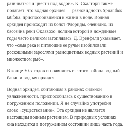
развиваться и цвести под водой». К. Скалторп также
полагает, что водная орхидея — разновидность Spiranthes
latifolia, приспособившейся к жизни в воде. Водная
орхидея происходит из болот Флориды, очевидно, из
бассейна реки Оклавохо, долина которой в дождливые
годы часто целиком затоплялась. Д. Эренфелд указывает,
что «сама река и питающие ее ручьи изобиловали
роскошными зарослями разноцветных водных растений и
множеством рыб».
В конце 50-х годов и появились из этого района водный
банан и водная орхидея.
Водная орхидея, обитающая в районах сильной
увлажненности, приспособилась к существованию в
погруженном положении. Я не случайно употребил
слово «существование». Эта орхидея не является
настоящим водным растением. В природных условиях
она находится в погруженном состоянии лишь часть года.