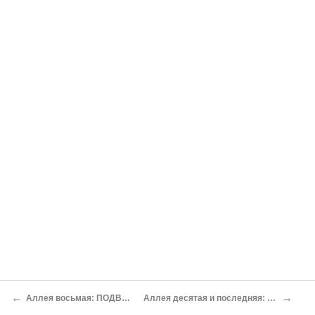
←
→
Аллея восьмая: ПОДВОДНЫЕ ЛУКОВИЦЫ
Аллея десятая и последняя: ЦАРСТВО АНАКОНДЫ