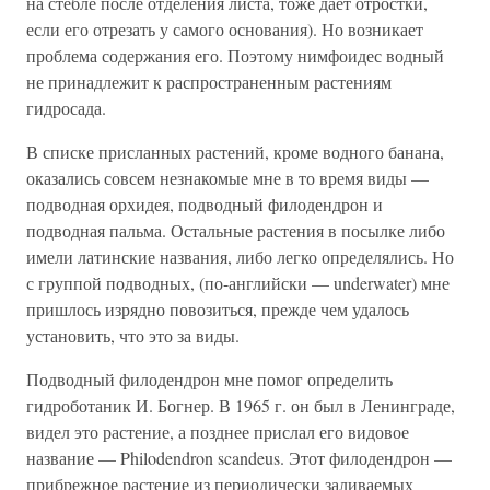
на стебле после отделения листа, тоже дает отростки,
если его отрезать у самого основания). Но возникает
проблема содержания его. Поэтому нимфоидес водный
не принадлежит к распространенным растениям
гидросада.
В списке присланных растений, кроме водного банана,
оказались совсем незнакомые мне в то время виды —
подводная орхидея, подводный филодендрон и
подводная пальма. Остальные растения в посылке либо
имели латинские названия, либо легко определялись. Но
с группой подводных, (по-английски — underwater) мне
пришлось изрядно повозиться, прежде чем удалось
установить, что это за виды.
Подводный филодендрон мне помог определить
гидроботаник И. Богнер. В 1965 г. он был в Ленинграде,
видел это растение, а позднее прислал его видовое
название — Philodendron scandeus. Этот филодендрон —
прибрежное растение из периодически заливаемых