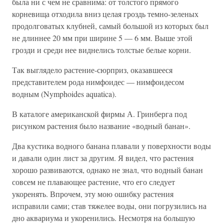
была ни с чем не сравнима: от толстого прямого
корневища отходила вниз целая гроздь темно-зеленых
продолговатых клубней, самый большой из которых был
не длиннее 20 мм при ширине 5 — 6 мм. Выше этой
грозди и среди нее виднелись толстые белые корни.
Так выглядело растение-сюрприз, оказавшееся
представителем рода нимфоидес — нимфоидесом
водным (Nymphoides aquatica).
В каталоге американской фирмы А. Гринберга под
рисунком растения было название «водный банан».
Два кустика водного банана плавали у поверхности воды
и давали один лист за другим. Я видел, что растения
хорошо развиваются, однако не знал, что водный банан
совсем не плавающее растение, что его следует
укоренять. Впрочем, эту мою ошибку растения
исправили сами; став тяжелее воды, они погрузились на
дно аквариума и укоренились. Несмотря на большую