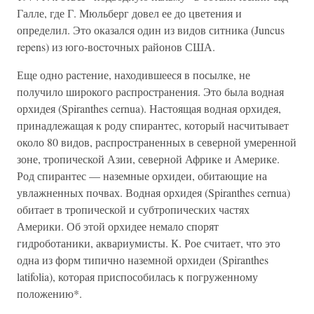
Галле, где Г. Мюльберг довел ее до цветения и
определил. Это оказался один из видов ситника (Juncus
repens) из юго-восточных районов США.
Еще одно растение, находившееся в посылке, не
получило широкого распространения. Это была водная
орхидея (Spiranthes cernua). Настоящая водная орхидея,
принадлежащая к роду спирантес, который насчитывает
около 80 видов, распространенных в северной умеренной
зоне, тропической Азии, северной Африке и Америке.
Род спирантес — наземные орхидеи, обитающие на
увлажненных почвах. Водная орхидея (Spiranthes cernua)
обитает в тропической и субтропических частях
Америки. Об этой орхидее немало спорят
гидроботаники, аквариумисты. К. Рое считает, что это
одна из форм типично наземной орхидеи (Spiranthes
latifolia), которая приспособилась к погруженному
положению*.