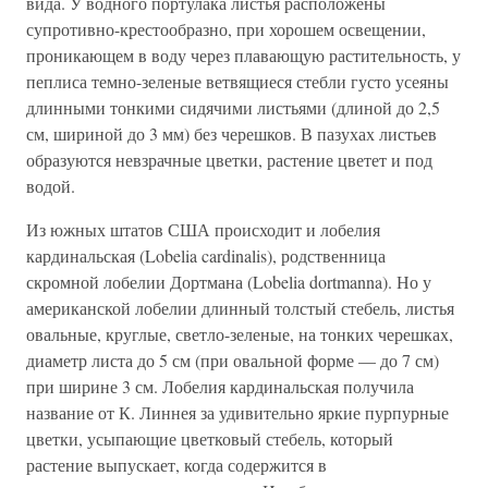
вида. У водного портулака листья расположены
супротивно-крестообразно, при хорошем освещении,
проникающем в воду через плавающую растительность, у
пеплиса темно-зеленые ветвящиеся стебли густо усеяны
длинными тонкими сидячими листьями (длиной до 2,5
см, шириной до 3 мм) без черешков. В пазухах листьев
образуются невзрачные цветки, растение цветет и под
водой.
Из южных штатов США происходит и лобелия
кардинальская (Lobelia cardinalis), родственница
скромной лобелии Дортмана (Lobelia dortmanna). Но у
американской лобелии длинный толстый стебель, листья
овальные, круглые, светло-зеленые, на тонких черешках,
диаметр листа до 5 см (при овальной форме — до 7 см)
при ширине 3 см. Лобелия кардинальская получила
название от К. Линнея за удивительно яркие пурпурные
цветки, усыпающие цветковый стебель, который
растение выпускает, когда содержится в