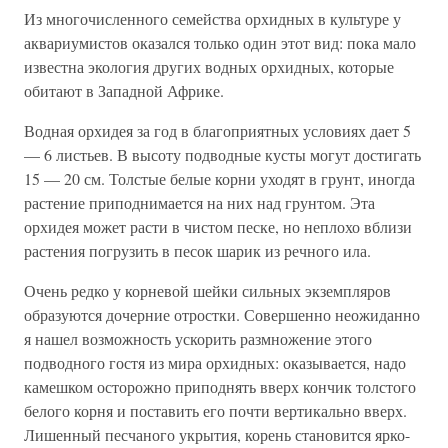
Из многочисленного семейства орхидных в культуре у
аквариумистов оказался только один этот вид: пока мало
известна экология других водных орхидных, которые
обитают в Западной Африке.
Водная орхидея за год в благоприятных условиях дает 5
— 6 листьев. В высоту подводные кусты могут достигать
15 — 20 см. Толстые белые корни уходят в грунт, иногда
растение приподнимается на них над грунтом. Эта
орхидея может расти в чистом песке, но неплохо вблизи
растения погрузить в песок шарик из речного ила.
Очень редко у корневой шейки сильных экземпляров
образуются дочерние отростки. Совершенно неожиданно
я нашел возможность ускорить размножение этого
подводного гостя из мира орхидных: оказывается, надо
камешком осторожно приподнять вверх кончик толстого
белого корня и поставить его почти вертикально вверх.
Лишенный песчаного укрытия, корень становится ярко-