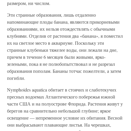
размером, ни числом.
Эти странные образования, лишь отдаленно
напоминающие плоды банана, являются прикорневыми
образованиями, их нельзя отождествлять с обычными
клубнями. Отделив от растения два «банана», я поместил
их на светлое место в аквариуме. Поскольку эти
странные клубеньки тяжелее воды, они лежали на дне,
причем в течение 6 месяцев были живыми, ярко-
зелеными, пока я не полюбопытствовал и не разрезал
образования пополам. Бананы тотчас пожелтели, а затем
погибли.
Nymphoides aquatica обитает в стоячих и слаботекучих
пресных водоемах Атлантического побережья южной
части США и на полуострове Флорида. Растения живут у
берегов на сравнительно небольшой глубине; яркое
освещение — непременное условие их обитания. Весной
они выбрасывают плавающие листья. На черешках,