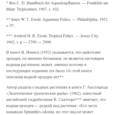
* Roe С. D. Handbuch der Aquarienpflanzen. — Frankfurt am
Main: Tropicarium, 1967, s. 102.
** Innes W. Т. Exotic Aquarium Fishes. — Philadelphia, 1952
s. 97.
*** Avelrod H. R. Exotic Tropical Fishes. — Jersey City,
1962, s. p — 2700 — 2900.
В книге В. Иннеса (1952) указывается, что underwater
орхидея, по мнению ботаников, не является настоящим
водным растением; может, именно поэтому в
последующих изданиях (их было 14) этой книги
описания водной орхидеи нет**.
Автор раздела о водных растениях в книге Г. Аксельрода
«Экзотические тропические рыбы» (1962), известный
английский гидроботаник К. Скалторп*** замечает, что
водная орхидея — редкий вид растения: «Его часто
называли Spiranthes odorata, но этот вид не может