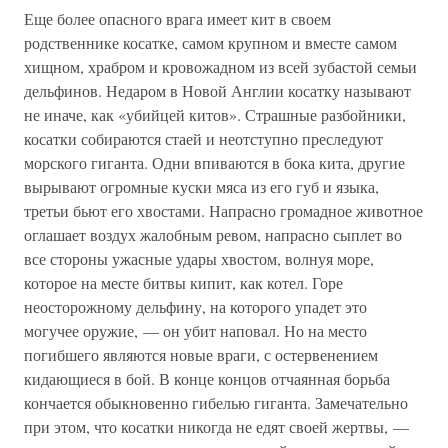
Еще более опасного врага имеет кит в своем
родственнике косатке, самом крупном и вместе самом
хищном, храбром и кровожадном из всей зубастой семьи
дельфинов. Недаром в Новой Англии косатку называют
не иначе, как «убийцей китов». Страшные разбойники,
косатки собираются стаей и неотступно преследуют
морского гиганта. Одни впиваются в бока кита, другие
вырывают огромные куски мяса из его губ и языка,
третьи бьют его хвостами. Напрасно громадное животное
оглашает воздух жалобным ревом, напрасно сыплет во
все стороны ужасные удары хвостом, волнуя море,
которое на месте битвы кипит, как котел. Горе
неосторожному дельфину, на которого упадет это
могучее оружие, — он убит наповал. Но на место
погибшего являются новые враги, с остервенением
кидающиеся в бой. В конце концов отчаянная борьба
кончается обыкновенно гибелью гиганта. Замечательно
при этом, что косатки никогда не едят своей жертвы, —