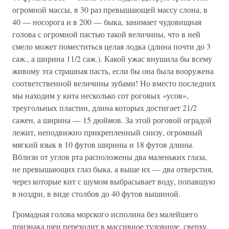
огромной массы, в 30 раз превышающей массу слона, в
40 — носорога и в 200 — быка, занимает чудовищная
голова с огромной пастью такой величины, что в ней
смело может поместиться целая лодка (длина почти до 3
саж., а ширина 11/2 саж.). Какой ужас внушила бы всему
живому эта страшная пасть, если бы она была вооружена
соответственной величины зубами! Но вместо последних
мы находим у кита несколько сот роговых «усов»,
треугольных пластин, длина которых достигает 21/2
сажен, а ширина — 15 дюймов. За этой роговой оградой
лежит, неподвижно прикрепленный снизу, огромный
мягкий язык в 10 футов ширины и 18 футов длины.
Вблизи от углов рта расположены два маленьких глаза,
не превышающих глаз быка, а выше их — два отверстия,
через которые кит с шумом выбрасывает воду, попавшую
в ноздри, в виде столбов до 40 футов вышиной.
Громадная голова морского исполина без малейшего
признака шеи переходит в массивное туловище, сверху