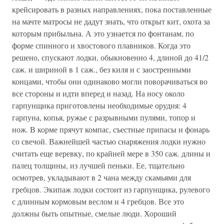
крейсировать в разных направлениях, пока поставленные
на мачте матросы не дадут знать, что открыт кит, охота за
которым прибыльна. А это узнается по фонтанам, по
форме спинного и хвостового плавников. Когда это
решено, спускают лодки, обыкновенно 4, длиной до 41/2
саж. и шириной в 1 саж., без киля и с заостренными
концами, чтобы они одинаково могли поворачиваться во
все стороны и идти вперед и назад. На носу около
гарпунщика приготовлены необходимые орудия: 4
гарпуна, копья, ружье с разрывными пулями, топор и
нож. В корме прячут компас, съестные припасы и фонарь
со свечой. Важнейшей частью снаряжения лодки нужно
считать еще веревку, по крайней мере в 350 саж. длины и
палец толщины, из лучшей пеньки. Ее, тщательно
осмотрев, укладывают в 2 чана между скамьями для
гребцов. Экипаж лодки состоит из гарпунщика, рулевого
с длинным кормовым веслом и 4 гребцов. Все это
должны быть опытные, смелые люди. Хороший