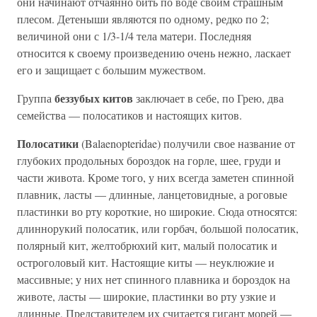
они начинают отчаянно бить по воде своим страшным
плесом. Детеныши являются по одному, редко по 2;
величиной они с 1/3-1/4 тела матери. Последняя
относится к своему произведению очень нежно, ласкает
его и защищает с большим мужеством.
беззубых китов
Группа
заключает в себе, по Грею, два
семейства — полосатиков и настоящих китов.
Полосатики
(Balaenopteridae) получили свое название от
глубоких продольных бороздок на горле, шее, груди и
части живота. Кроме того, у них всегда заметен спинной
плавник, ласты — длинные, ланцетовидные, а роговые
пластинки во рту короткие, но широкие. Сюда относятся:
длиннорукий полосатик, или горбач, большой полосатик,
полярный кит, желтобрюхий кит, малый полосатик и
остроголовый кит. Настоящие киты — неуклюжие и
массивные; у них нет спинного плавника и бороздок на
животе, ласты — широкие, пластинки во рту узкие и
длинные, Представителем их считается гигант морей —