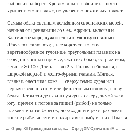
выбросит на берег. Кровожадный разбойник громко
хрипит и стонет, даже, по уверению некоторых, плачет.
Самым обыкновенным дельфином европейских морей,
начиная от Гренландии до Сев. Африки, включая и
морскую свинью
Балтийское море, нужно считать
(Phocaena communis); у нее короткое, толстое,
веретенообразное туловище, треугольный плавник на
середине спины и прямые, сжатые с боков, острые зубы,
в числе 80-100. Длина — до 2 м. Голова небольшая, с
широкой мордой и желто-бурыми глазами. Мягкая,
гладкая, блестящая кожа — сверху темно-бурая или
черная с зеленоватым или фиолетовым отливом, снизу —
белая. Летом эти дельфины уходят к северу, зимой же к
югу, причем в погоне за пищей (рыбой) не только
плавают вблизи берегов, но заходят и в реки, разрывая
тонкие рыбачьи сети и пожирая всю рыбу из них. Плавая,
морская свинья любит «кувыркаться», опускаясь головой
←
→
Отряд XII Травоядные киты, или сирены
Отряд XIV Сумчатые (Marsupialia)
вниз, валяется на воде (перед бурей) и вообще держит