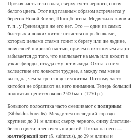
Прочая часть тела голая, сверху густо черного, снизу
белого цвета. Этот вид главным образом встречается у
берегов Новой Земли, Шпицбергена, Медвежьих о-вов и
т. п., у Гренландии же его нет. Это — один из самых
быстрых и ловких китов: питается он рыбешками,
которых целыми стаями гонит к берегу или же льдине,
ловя своей широкой пастью, причем в охотничьем азарте
забывается до того, что наплывает на мель или входит в
узкие фиорды, откуда ему нет выхода. Охота за ним
вследствие его ловкости труднее, а между тем менее
выгодна, чем за гренландским китом. Поэтому часто
китобои не обращают на него внимания. Теперь большой
полосатик ценится около 2500 мар. (1250 р.).
полярным
Большого полосатика часто смешивают с
(Sibbaldus borealis). Между тем последний гораздо
крупнее: до 31 м длины; сверху черного, снизу блестяще-
белого цвета; плес очень широкий. Похож на него —
желтобрюхий кит
(S. sulfureus), до 29 м длины и