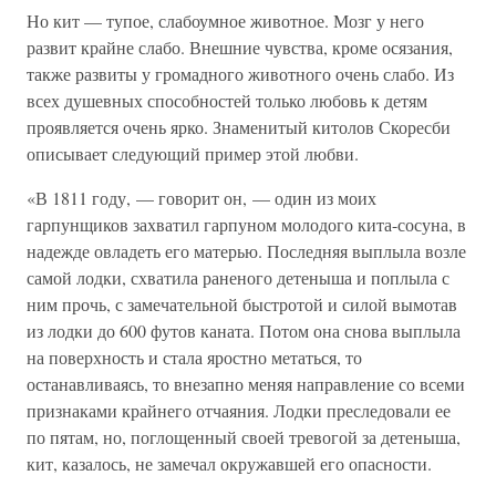
Но кит — тупое, слабоумное животное. Мозг у него
развит крайне слабо. Внешние чувства, кроме осязания,
также развиты у громадного животного очень слабо. Из
всех душевных способностей только любовь к детям
проявляется очень ярко. Знаменитый китолов Скоресби
описывает следующий пример этой любви.
«В 1811 году, — говорит он, — один из моих
гарпунщиков захватил гарпуном молодого кита-сосуна, в
надежде овладеть его матерью. Последняя выплыла возле
самой лодки, схватила раненого детеныша и поплыла с
ним прочь, с замечательной быстротой и силой вымотав
из лодки до 600 футов каната. Потом она снова выплыла
на поверхность и стала яростно метаться, то
останавливаясь, то внезапно меняя направление со всеми
признаками крайнего отчаяния. Лодки преследовали ее
по пятам, но, поглощенный своей тревогой за детеныша,
кит, казалось, не замечал окружавшей его опасности.