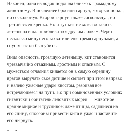
Наконец, одна из лодок подошла близко к громадному
животному. В последнее бросили гарпун, который попал,
но соскользнул. Второй гарпун также соскользнул, но
третий засел крепко. Но и тут кит не хотел оставить
детеныша и дал приблизиться другим лодкам. Через
несколько минут его захватили еще тремя гарпунами, а
спустя час он был убит».
Видя опасность, грозящую детенышу, кит становится
чрезвычайно отважным, яростным и опасным. С
мужеством отчаяния кидается он в самую середину
врагов выручать свое детище и сыплет при этом направо
и налево ужасные удары хвостом, разбивая все
встречающееся на пути. Но при обыкновенных условиях
гигантский обитатель ледовитых морей — животное
крайне мирное и трусливое: даже птицы, садящиеся на
его спину, способны привести кита в ужас и заставить
его нырнуть.