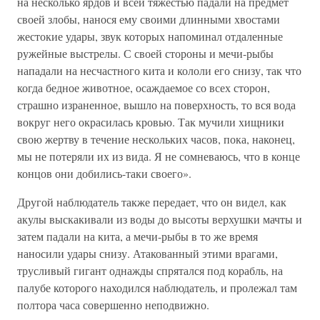
на несколько ярдов и всей тяжестью падали на предмет
своей злобы, нанося ему своими длинными хвостами
жестокие удары, звук которых напоминал отдаленные
ружейные выстрелы. С своей стороны и мечи-рыбы
нападали на несчастного кита и кололи его снизу, так что
когда бедное животное, осаждаемое со всех сторон,
страшно израненное, вышло на поверхность, то вся вода
вокруг него окрасилась кровью. Так мучили хищники
свою жертву в течение нескольких часов, пока, наконец,
мы не потеряли их из вида. Я не сомневаюсь, что в конце
концов они добились-таки своего».
Другой наблюдатель также передает, что он видел, как
акулы выскакивали из воды до высоты верхушки мачты и
затем падали на кита, а мечи-рыбы в то же время
наносили удары снизу. Атакованный этими врагами,
трусливый гигант однажды спрятался под корабль, на
палубе которого находился наблюдатель, и пролежал там
полтора часа совершенно неподвижно.