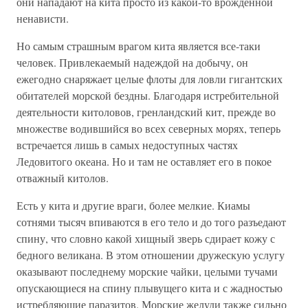
они нападают на кита просто из какой-то врожденной
ненависти.
Но самым страшным врагом кита является все-таки
человек. Привлекаемый надеждой на добычу, он
ежегодно снаряжает целые флоты для ловли гигантских
обитателей морской бездны. Благодаря истребительной
деятельности китоловов, гренландский кит, прежде во
множестве водившийся во всех северных морях, теперь
встречается лишь в самых недоступных частях
Ледовитого океана. Но и там не оставляет его в покое
отважный китолов.
Есть у кита и другие враги, более мелкие. Киамы
сотнями тысяч впиваются в его тело и до того разъедают
спину, что словно какой хищный зверь сдирает кожу с
бедного великана. В этом отношении дружескую услугу
оказывают последнему морские чайки, целыми тучами
опускающиеся на спину плывущего кита и с жадностью
истребляющие паразитов. Морские желуди также сильно