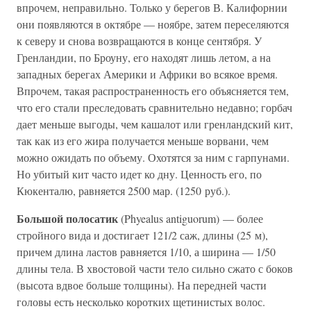
впрочем, неправильно. Только у берегов В. Калифорнии
они появляются в октябре — ноябре, затем переселяются
к северу и снова возвращаются в конце сентября. У
Гренландии, по Броуну, его находят лишь летом, а на
западных берегах Америки и Африки во всякое время.
Впрочем, такая распространенность его объясняется тем,
что его стали преследовать сравнительно недавно; горбач
дает меньше выгоды, чем кашалот или гренландский кит,
так как из его жира получается меньше ворвани, чем
можно ожидать по объему. Охотятся за ним с гарпунами.
Но убитый кит часто идет ко дну. Ценность его, по
Кюкенталю, равняется 2500 мар. (1250 руб.).
Большой полосатик
(Phyealus antiguorum) — более
стройного вида и достигает 121/2 саж, длины (25 м),
причем длина ластов равняется 1/10, а ширина — 1/50
длины тела. В хвостовой части тело сильно сжато с боков
(высота вдвое больше толщины). На передней части
головы есть несколько коротких щетинистых волос.