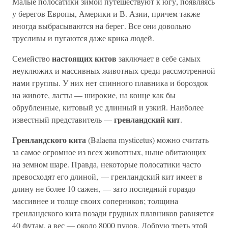
Малые полосатики зимой путешествуют к югу, появляясь
у берегов Европы, Америки и В. Азии, причем также
иногда выбрасываются на берег. Все они довольно
трусливы и пугаются даже крика людей.
настоящих китов
Семейство
заключает в себе самых
неуклюжих и массивных животных среди рассмотренной
нами группы. У них нет спинного плавника и бороздок
на животе, ласты — широкие, на конце как бы
обрубленные, китовый ус длинный и узкий. Наиболее
гренландский кит
известный представитель —
.
Гренландского кита
(Balaena mysticetus) можно считать
за самое огромное из всех животных, ныне обитающих
на земном шаре. Правда, некоторые полосатики часто
превосходят его длиной, — гренландский кит имеет в
длину не более 10 сажен, — зато последний гораздо
массивнее и толще своих соперников; толщина
гренландского кита позади грудных плавников равняется
40 футам, а вес — около 8000 пудов. Добрую треть этой