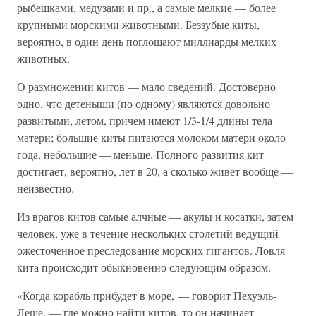
рыбешками, медузами и пр., а самые мелкие — более
крупными морскими животными. Беззубые киты,
вероятно, в один день поглощают миллиарды мелких
животных.
О размножении китов — мало сведений. Достоверно
одно, что детеныши (по одному) являются довольно
развитыми, летом, причем имеют 1/3-1/4 длины тела
матери; большие киты питаются молоком матери около
года, небольшие — меньше. Полного развития кит
достигает, вероятно, лет в 20, а сколько живет вообще —
неизвестно.
Из врагов китов самые алчные — акулы и косатки, затем
человек, уже в течение нескольких столетий ведущий
ожесточенное преследование морских гигантов. Ловля
кита происходит обыкновенно следующим образом.
«Когда корабль прибудет в море, — говорит Пехуэль-
Леше, — где можно найти китов, то он начинает