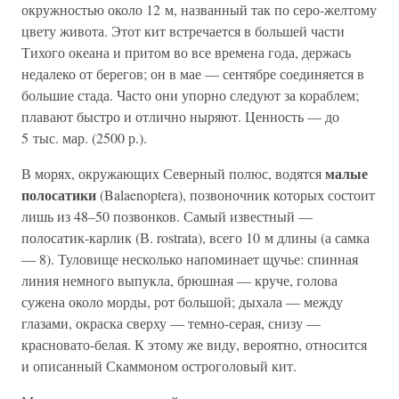
окружностью около 12 м, названный так по серо-желтому
цвету живота. Этот кит встречается в большей части
Тихого океана и притом во все времена года, держась
недалеко от берегов; он в мае — сентябре соединяется в
большие стада. Часто они упорно следуют за кораблем;
плавают быстро и отлично ныряют. Ценность — до
5 тыс. мар. (2500 р.).
малые
В морях, окружающих Северный полюс, водятся
полосатики
(Balaenoptera), позвоночник которых состоит
лишь из 48–50 позвонков. Самый известный —
полосатик-карлик (В. rostrata), всего 10 м длины (а самка
— 8). Туловище несколько напоминает щучье: спинная
линия немного выпукла, брюшная — круче, голова
сужена около морды, рот большой; дыхала — между
глазами, окраска сверху — темно-серая, снизу —
красновато-белая. К этому же виду, вероятно, относится
и описанный Скаммоном остроголовый кит.