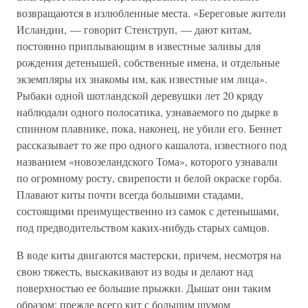
возвращаются в излюбленные места. «Береговые жители
Исландии, — говорит Стенструп, — дают китам,
постоянно приплывающим в известные заливы для
рождения детенышей, собственные имена, и отдельные
экземпляры их знакомы им, как известные им лица».
Рыбаки одной шотландской деревушки лет 20 кряду
наблюдали одного полосатика, узнаваемого по дырке в
спинном плавнике, пока, наконец, не убили его. Беннет
рассказывает то же про одного кашалота, известного под
названием «новозеландского Тома», которого узнавали
по огромному росту, свирепости и белой окраске горба.
Плавают киты почти всегда большими стадами,
состоящими преимущественно из самок с детенышами,
под предводительством каких-нибудь старых самцов.
В воде киты двигаются мастерски, причем, несмотря на
свою тяжесть, выскакивают из воды и делают над
поверхностью ее большие прыжки. Дышат они таким
образом: прежде всего кит с большим шумом