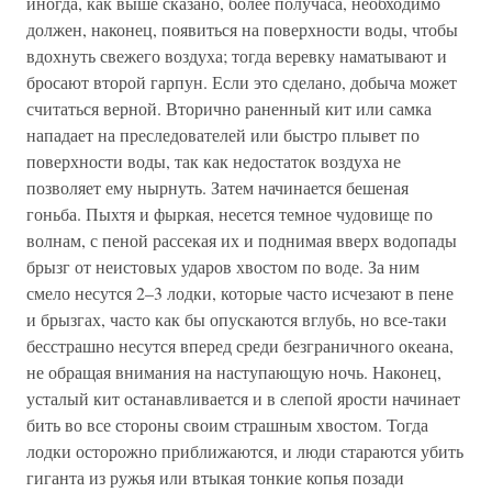
иногда, как выше сказано, более получаса, необходимо
должен, наконец, появиться на поверхности воды, чтобы
вдохнуть свежего воздуха; тогда веревку наматывают и
бросают второй гарпун. Если это сделано, добыча может
считаться верной. Вторично раненный кит или самка
нападает на преследователей или быстро плывет по
поверхности воды, так как недостаток воздуха не
позволяет ему нырнуть. Затем начинается бешеная
гоньба. Пыхтя и фыркая, несется темное чудовище по
волнам, с пеной рассекая их и поднимая вверх водопады
брызг от неистовых ударов хвостом по воде. За ним
смело несутся 2–3 лодки, которые часто исчезают в пене
и брызгах, часто как бы опускаются вглубь, но все-таки
бесстрашно несутся вперед среди безграничного океана,
не обращая внимания на наступающую ночь. Наконец,
усталый кит останавливается и в слепой ярости начинает
бить во все стороны своим страшным хвостом. Тогда
лодки осторожно приближаются, и люди стараются убить
гиганта из ружья или втыкая тонкие копья позади