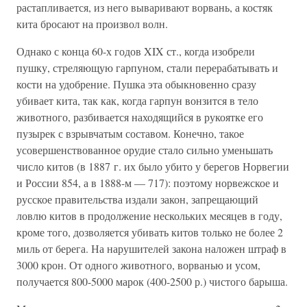
растапливается, из него вываривают ворвань, а костяк
кита бросают на произвол волн.
Однако с конца 60-х годов XIX ст., когда изобрели
пушку, стреляющую гарпуном, стали перерабатывать и
кости на удобрение. Пушка эта обыкновенно сразу
убивает кита, так как, когда гарпун вонзится в тело
животного, разбивается находящийся в рукоятке его
пузырек с взрывчатым составом. Конечно, такое
усовершенствованное орудие стало сильно уменьшать
число китов (в 1887 г. их было убито у берегов Норвегии
и России 854, а в 1888-м — 717): поэтому норвежское и
русское правительства издали закон, запрещающий
ловлю китов в продолжение нескольких месяцев в году,
кроме того, дозволяется убивать китов только не более 2
миль от берега. На нарушителей закона наложен штраф в
3000 крон. От одного животного, ворванью и усом,
получается 800-5000 марок (400-2500 р.) чистого барыша.