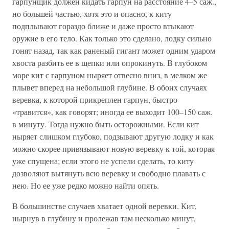
гарпунщик должен кидать гарпун на расстояние 4–5 саж.,
но большей частью, хотя это и опасно, к киту
подплывают гораздо ближе и даже просто втыкают
оружие в его тело. Как только это сделано, лодку сильно
гонят назад, так как раненый гигант может одним ударом
хвоста разбить ее в щепки или опрокинуть. В глубоком
море кит с гарпуном ныряет отвесно вниз, в мелком же
плывет вперед на небольшой глубине. В обоих случаях
веревка, к которой прикреплен гарпун, быстро
«травится», как говорят; иногда ее выходит 100–150 саж.
в минуту. Тогда нужно быть осторожными. Если кит
ныряет слишком глубоко, подзывают другую лодку и как
можно скорее привязывают новую веревку к той, которая
уже спущена; если этого не успели сделать, то киту
дозволяют вытянуть всю веревку и свободно плавать с
нею. Но ее уже редко можно найти опять.
В большинстве случаев хватает одной веревки. Кит,
нырнув в глубину и пролежав там несколько минут,