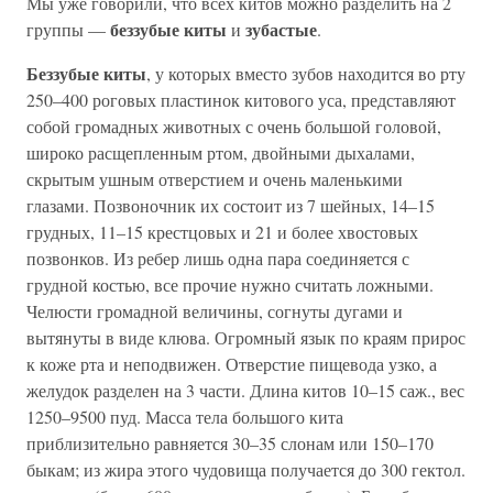
Мы уже говорили, что всех китов можно разделить на 2
беззубые киты
зубастые
группы —
и
.
Беззубые киты
, у которых вместо зубов находится во рту
250–400 роговых пластинок китового уса, представляют
собой громадных животных с очень большой головой,
широко расщепленным ртом, двойными дыхалами,
скрытым ушным отверстием и очень маленькими
глазами. Позвоночник их состоит из 7 шейных, 14–15
грудных, 11–15 крестцовых и 21 и более хвостовых
позвонков. Из ребер лишь одна пара соединяется с
грудной костью, все прочие нужно считать ложными.
Челюсти громадной величины, согнуты дугами и
вытянуты в виде клюва. Огромный язык по краям прирос
к коже рта и неподвижен. Отверстие пищевода узко, а
желудок разделен на 3 части. Длина китов 10–15 саж., вес
1250–9500 пуд. Масса тела большого кита
приблизительно равняется 30–35 слонам или 150–170
быкам; из жира этого чудовища получается до 300 гектол.