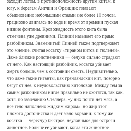
заходит летом, в противоположность другим китам, к
югу, к берегам Англии и Франции; плавают
обыкновенно небольшими стаями (не более 10 голов),
грациозно двигаясь по воде и время от времени пуская
низкие фонтаны. Кровожадность этого кита была
отмечена уже древними. Плиний называет его прямо
разбойником. Знаменитый Линней также подтверждает
это мнение, считая косатку «тираном китов и тюленей».
Даже близкие родственники — белухи сильно страдают
от него. Как настоящий разбойник, косатка убивает
жертв больше, чем в состоянии съесть. Неудивительно,
что даже такие гиганты, как гренландский кит, позорно
бегут от нее, к неудовольствию китоловов. Между тем за
самим разбойником нигде правильно не охотятся, так как,
хотя, по замечанию Стеллера. «у них почти нет мяса, а
все тело наполнено жидким жиром», но жир этот —
плохого достоинства и дает мало ворвани; к тому же
косатка — чересчур быстрое, неуловимое для остроги
животное. Больше ее убивают, когда это животное