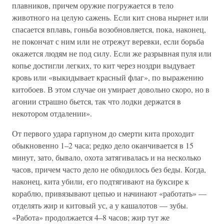
плавников, причем оружие погружается в тело
животного на целую сажень. Если кит снова нырнет или
спасается вплавь, гоньба возобновляется, пока, наконец,
не покончат с ним или не отрежут веревки, если борьба
окажется людям не под силу. Если же разрывная пуля или
копье достигли легких, то кит через ноздри выдувает
кровь или «выкидывает красный флаг», по выражению
китобоев. В этом случае он умирает довольно скоро, но в
агонии страшно бьется, так что лодки держатся в
некотором отдалении».
От первого удара гарпуном до смерти кита проходит
обыкновенно 1–2 часа; редко дело оканчивается в 15
минут, зато, бывало, охота затягивалась и на несколько
часов, причем часто дело не обходилось без беды. Когда,
наконец, кита убили, его подтягивают на буксире к
кораблю, привязывают цепью и начинают «работать» —
отделять жир и китовый ус, а у кашалотов — зубы.
«Работа» продолжается 4–8 часов; жир тут же