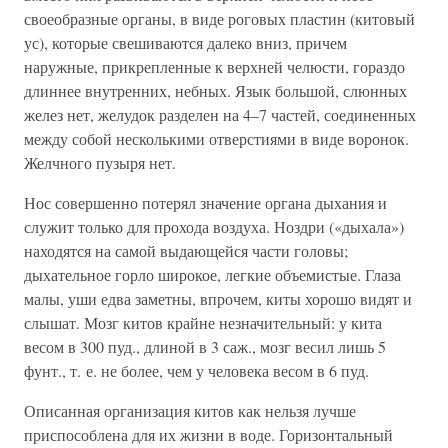
своеобразные органы, в виде роговых пластин (китовый
ус), которые свешиваются далеко вниз, причем
наружные, прикрепленные к верхней челюсти, гораздо
длиннее внутренних, небных. Язык большой, слюнных
желез нет, желудок разделен на 4–7 частей, соединенных
между собой несколькими отверстиями в виде воронок.
Желчного пузыря нет.
Нос совершенно потерял значение органа дыхания и
служит только для прохода воздуха. Ноздри («дыхала»)
находятся на самой выдающейся части головы;
дыхательное горло широкое, легкие объемистые. Глаза
малы, уши едва заметны, впрочем, киты хорошо видят и
слышат. Мозг китов крайне незначительный: у кита
весом в 300 пуд., длиной в 3 саж., мозг весил лишь 5
фунт., т. е. не более, чем у человека весом в 6 пуд.
Описанная организация китов как нельзя лучше
приспособлена для их жизни в воде. Горизонтальный