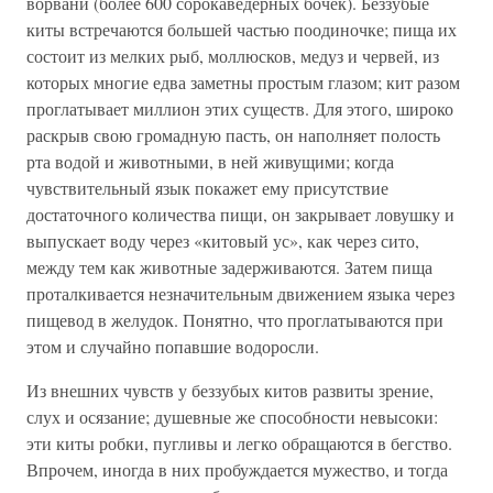
ворвани (более 600 сорокаведерных бочек). Беззубые
киты встречаются большей частью поодиночке; пища их
состоит из мелких рыб, моллюсков, медуз и червей, из
которых многие едва заметны простым глазом; кит разом
проглатывает миллион этих существ. Для этого, широко
раскрыв свою громадную пасть, он наполняет полость
рта водой и животными, в ней живущими; когда
чувствительный язык покажет ему присутствие
достаточного количества пищи, он закрывает ловушку и
выпускает воду через «китовый ус», как через сито,
между тем как животные задерживаются. Затем пища
проталкивается незначительным движением языка через
пищевод в желудок. Понятно, что проглатываются при
этом и случайно попавшие водоросли.
Из внешних чувств у беззубых китов развиты зрение,
слух и осязание; душевные же способности невысоки:
эти киты робки, пугливы и легко обращаются в бегство.
Впрочем, иногда в них пробуждается мужество, и тогда