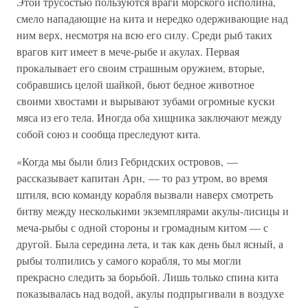
Этой трусостью пользуются враги морского исполина,
смело нападающие на кита и нередко одерживающие над
ним верх, несмотря на всю его силу. Среди рыб таких
врагов кит имеет в мече-рыбе и акулах. Первая
прокалывает его своим страшным оружием, вторые,
собравшись целой шайкой, бьют бедное животное
своими хвостами и вырывают зубами огромные куски
мяса из его тела. Иногда оба хищника заключают между
собой союз и сообща преследуют кита.
«Когда мы были близ Гебридских островов, —
рассказывает капитан Арн, — то раз утром, во время
штиля, всю команду корабля вызвали наверх смотреть
битву между несколькими экземплярами акулы-лисицы и
меча-рыбы с одной стороны и громадным китом — с
другой. Была середина лета, и так как день был ясный, а
рыбы толпились у самого корабля, то мы могли
прекрасно следить за борьбой. Лишь только спина кита
показывалась над водой, акулы подпрыгивали в воздухе