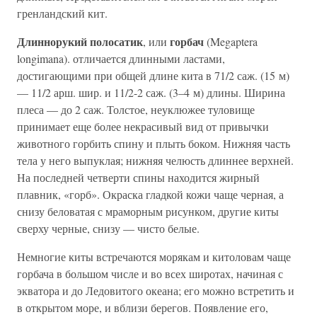
гренландский кит.
Длиннорукий полосатик
горбач
, или
(Megaptera
longimana). отличается длинными ластами,
достигающими при общей длине кита в 71/2 саж. (15 м)
— 11/2 арш. шир. и 11/2-2 саж. (3–4 м) длины. Ширина
плеса — до 2 саж. Толстое, неуклюжее туловище
принимает еще более некрасивый вид от привычки
животного горбить спину и плыть боком. Нижняя часть
тела у него выпуклая; нижняя челюсть длиннее верхней.
На последней четверти спины находится жирный
плавник, «горб». Окраска гладкой кожи чаще черная, а
снизу беловатая с мраморным рисунком, другие киты
сверху черные, снизу — чисто белые.
Немногие киты встречаются морякам и китоловам чаще
горбача в большом числе и во всех широтах, начиная с
экватора и до Ледовитого океана; его можно встретить и
в открытом море, и вблизи берегов. Появление его,