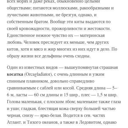
всех морях и даже реках, обыкновенно целыми
обществами; питаются моллюсками, ракообразными и
лучистыми животными, не брезгуя, однако, и
собственным братом. Вообще эти киты выдаются по
своей кровожадности, прожорливости и жестокости.
Единственное нежное чувство их — материнская
любовь. Человек преследует их меньше, чем других
китов, хотя и мясо и жир многих из них идут в дело. По
образу жизни все дельфины очень сходны.
Один из известных видов — вышеупомянутая страшная
косатка
(Orcagladiator), с очень длинным и узким
спинным плавником, довольно справедливо
сравниваемым с саблей или косой. Средняя длина — 5–
6 м, ласты — 60 см длины и 15 шир., плес — 1,5 м шир.
Голова маленькая, с плоским лбом; маленькие также глаза
и уши; гладкая, блестящая кожа сверху большей частью
черная, снизу — ярко-белая. Водится в сев. частях
Атлант. и Тихого океанов, а также в Ледовитом, однако