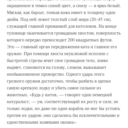
окрашенное в темно-синий цвет, а снизу — в ярко-белый.
Мягкая, как бархат, тонкая кожа имеет в толщину один
дюйм. Под ней лежит толстый слой жира (20–45 см),
служащий главной приманкой для китоловов. На конце
туловище оканчивается громадным хвостом, поверхность
которого нередко превосходит 200 квадратных футов.
Это — главный орган передвижения кита и главное его
оружие. При помощи хвоста неуклюжий исполин с
быстротой стрелы мчит свое громадное тело, ловко
ныряет, становится на голову, словом, выказывает
необыкновенное проворство. Одного удара этого
грозного оружия достаточно, чтобы разбить в щепки
самую крепкую лодку и убить самое сильное из
животных. «Будь у китов, — говорит один немецкий
натуралист, — ум, соответствующий их росту и силе, не
только лодки, но даже ни один корабль не мог бы устоять
против их ударов; они сделались бы исключительными и
единственными хозяевами океана».