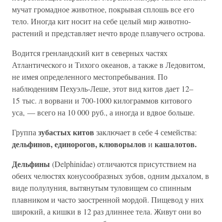
мучат громадное животное, покрывая сплошь все его
тело. Иногда кит носит на себе целый мир животно-
растений и представляет нечто вроде плавучего острова.
Водится гренландский кит в северных частях
Атлантического и Тихого океанов, а также в Ледовитом,
не имея определенного местопребывания. По
наблюдениям Пехуэль-Леше, этот вид китов дает 12–
15 тыс. л ворвани и 700-1000 килограммов китового
уса, — всего на 10 000 руб., а иногда и вдвое больше.
зубастых китов
Группа
заключает в себе 4 семейства:
дельфинов, единорогов, клюворылов
кашалотов.
и
Дельфины
(Delphinidae) отличаются присутствием на
обеих челюстях конусообразных зубов, одним дыхалом, в
виде полулуния, вытянутым туловищем со спинным
плавником и часто заостренной мордой. Пищевод у них
широкий, а кишки в 12 раз длиннее тела. Живут они во