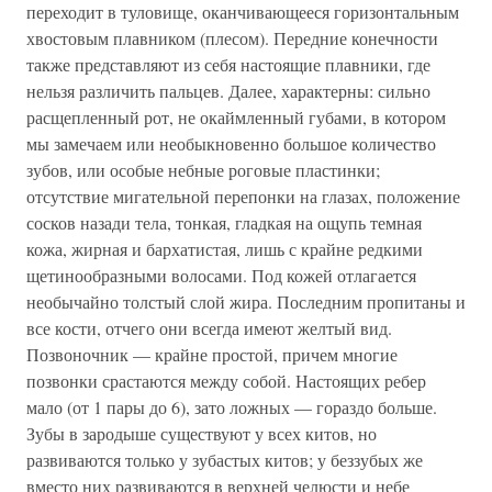
переходит в туловище, оканчивающееся горизонтальным
хвостовым плавником (плесом). Передние конечности
также представляют из себя настоящие плавники, где
нельзя различить пальцев. Далее, характерны: сильно
расщепленный рот, не окаймленный губами, в котором
мы замечаем или необыкновенно большое количество
зубов, или особые небные роговые пластинки;
отсутствие мигательной перепонки на глазах, положение
сосков назади тела, тонкая, гладкая на ощупь темная
кожа, жирная и бархатистая, лишь с крайне редкими
щетинообразными волосами. Под кожей отлагается
необычайно толстый слой жира. Последним пропитаны и
все кости, отчего они всегда имеют желтый вид.
Позвоночник — крайне простой, причем многие
позвонки срастаются между собой. Настоящих ребер
мало (от 1 пары до 6), зато ложных — гораздо больше.
Зубы в зародыше существуют у всех китов, но
развиваются только у зубастых китов; у беззубых же
вместо них развиваются в верхней челюсти и небе