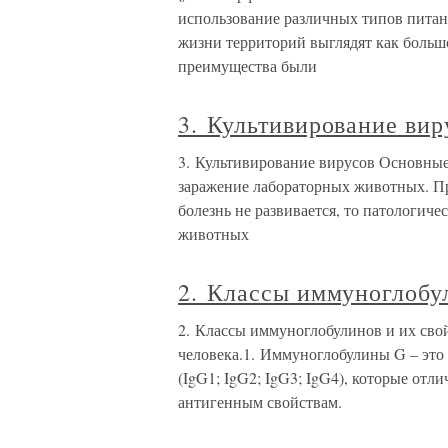
использование различных типов питан
жизни территорий выглядят как больш
преимущества были
3. Культивирование вир
3. Культивирование вирусов Основные
заражение лабораторных животных. Пр
болезнь не развивается, то патологич
животных
2. Классы иммуноглобул
2. Классы иммуноглобулинов и их сво
человека.1. Иммуноглобулины G – это
(IgG1; IgG2; IgG3; IgG4), которые отл
антигенным свойствам.