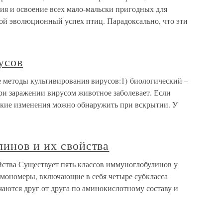
ия и освоение всех мало-мальски пригодных для
ой эволюционный успех птиц. Парадоксально, что эти
усов
 методы культивирования вирусов:1) биологический –
и заражении вирусом животное заболевает. Если
еские изменения можно обнаружить при вскрытии. У
инов и их свойства
йства Существует пять классов иммуноглобулинов у
 мономеры, включающие в себя четыре субкласса
ичаются друг от друга по аминокислотному составу и