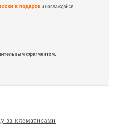
писки в подарок
и наслаждайся
омительным фрагментом.
ду за клематисами