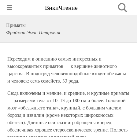
ВикиЧтение
Приматы
Фридман Эман Петрович
Переходим к описанию самых интересных и
высокоразвитых приматов — к вершине животного
царства. В подотряд человекоподобные входят обезьяны
и человек: семь семейств, 33 рода.
Сюда включены и мелкие, и средние, и крупные приматы
— размерами тела от 10–13 до 180 см и более. Головной
мозг «обезьяньего типа», крупный, с большим числом
борозд и извилин (кроме некоторых широконосых
обезьян). Длинные оси глазниц обращены вперед,
обеспечивая хорошее стереоскопическое зрение. Полость
глазницы отделена от височной ямки.