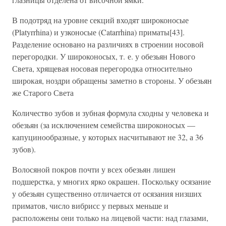
В подотряд на уровне секций входят широконосые
(Platyrrhina) и узконосые (Catarrhina) приматы[43].
Разделение основано на различиях в строении носовой
перегородки. У широконосых, т. е. у обезьян Нового
Света, хрящевая носовая перегородка относительно
широкая, ноздри обращены заметно в стороны. У обезьян
же Старого Света
Количество зубов и зубная формула сходны у человека и
обезьян (за исключением семейства широконосых —
капуцинообразные, у которых насчитывают не 32, а 36
зубов).
Волосяной покров почти у всех обезьян лишен
подшерстка, у многих ярко окрашен. Поскольку осязание
у обезьян существенно отличается от осязания низших
приматов, число вибрисс у первых меньше и
расположены они только на лицевой части: над глазами,