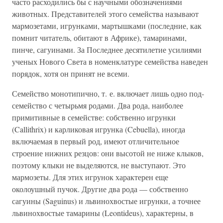
часто расходились бы с научными обозначениями
животных. Представителей этого семейства называют
мармозетами, игрунками, мартышками (последние, как
помнит читатель, обитают в Африке), тамаринами,
пинче, сагуинами. За Последнее десятилетие усилиями
ученых Нового Света в номенклатуре семейства наведен
порядок, хотя он принят не всеми.
Семейство монотипично, т. е. включает лишь одно под-
семейство с четырьмя родами. Два рода, наиболее
примитивные в семействе: собственно игрунки
(Callithrix) и карликовая игрунка (Cebuella), иногда
включаемая в первый род, имеют отличительное
строение нижних резцов: они высотой не ниже клыков,
поэтому клыки не выделяются, не выступают. Это
мармозеты. Для этих игрунок характерен еще
околоушный пучок. Другие два рода — собственно
сагуины (Saguinus) и львинохвостые игрунки, а точнее
львинохвостые тамарины (Leontideus), характерны, в