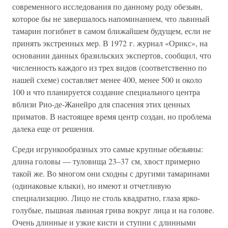
современного исследования по данному роду обезьян,
которое бы не завершалось напоминанием, что львиный
тамарин погибнет в самом ближайшем будущем, если не
принять экстренных мер. В 1972 г. журнал «Орикс», на
основании данных бразильских экспертов, сообщил, что
численность каждого из трех видов (соответственно по
нашей схеме) составляет менее 400, менее 500 и около
100 и что планируется создание специального центра
вблизи Рио-де-Жанейро для спасения этих ценных
приматов. В настоящее время центр создан, но проблема
далека еще от решения.
Среди игрункообразных это самые крупные обезьяны:
длина головы — туловища 23–37 см, хвост примерно
такой же. Во многом они сходны с другими тамаринами
(одинаковые клыки), но имеют и отчетливую
специализацию. Лицо не столь квадратно, глаза ярко-
голубые, пышная львиная грива вокруг лица и на голове.
Очень длинные и узкие кисти и ступни с длинными