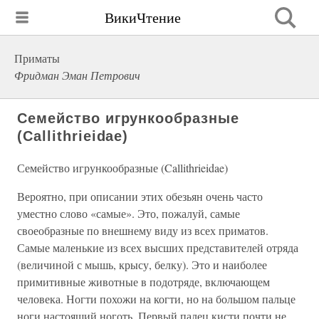
ВикиЧтение
Приматы
Фридман Эман Петрович
Семейство игрункообразные
(Callithrieidae)
Семейство игрункообразные (Callithrieidae)
Вероятно, при описании этих обезьян очень часто
уместно слово «самые». Это, пожалуй, самые
своеобразные по внешнему виду из всех приматов.
Самые маленькие из всех высших представителей отряда
(величиной с мышь, крысу, белку). Это и наиболее
примитивные животные в подотряде, включающем
человека. Ногти похожи на когти, но на большом пальце
ноги настоящий ноготь. Первый палец кисти почти не