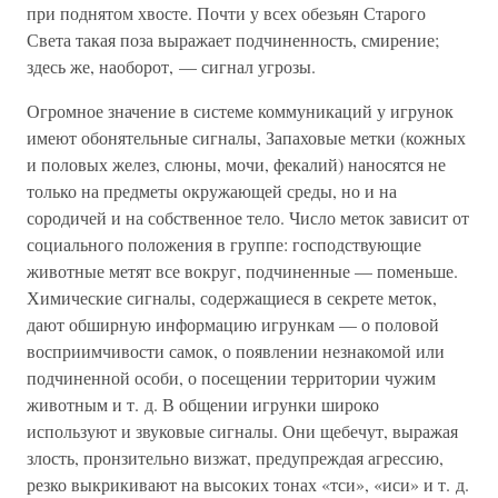
при поднятом хвосте. Почти у всех обезьян Старого
Света такая поза выражает подчиненность, смирение;
здесь же, наоборот, — сигнал угрозы.
Огромное значение в системе коммуникаций у игрунок
имеют обонятельные сигналы, Запаховые метки (кожных
и половых желез, слюны, мочи, фекалий) наносятся не
только на предметы окружающей среды, но и на
сородичей и на собственное тело. Число меток зависит от
социального положения в группе: господствующие
животные метят все вокруг, подчиненные — поменьше.
Химические сигналы, содержащиеся в секрете меток,
дают обширную информацию игрункам — о половой
восприимчивости самок, о появлении незнакомой или
подчиненной особи, о посещении территории чужим
животным и т. д. В общении игрунки широко
используют и звуковые сигналы. Они щебечут, выражая
злость, пронзительно визжат, предупреждая агрессию,
резко выкрикивают на высоких тонах «тси», «иси» и т. д.