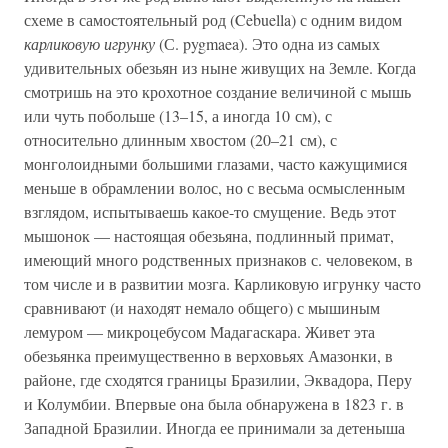
схеме в самостоятельный род (Cebuella) с одним видом
карликовую игрунку
(С. pygmaea). Это одна из самых
удивительных обезьян из ныне живущих на Земле. Когда
смотришь на это крохотное создание величиной с мышь
или чуть побольше (13–15, а иногда 10 см), с
относительно длинным хвостом (20–21 см), с
монголоидными большими глазами, часто кажущимися
меньше в обрамлении волос, но с весьма осмысленным
взглядом, испытываешь какое-то смущение. Ведь этот
мышонок — настоящая обезьяна, подлинный примат,
имеющий много родственных признаков с. человеком, в
том числе и в развитии мозга. Карликовую игрунку часто
сравнивают (и находят немало общего) с мышиным
лемуром — микроцебусом Мадагаскара. Живет эта
обезьянка преимущественно в верховьях Амазонки, в
районе, где сходятся границы Бразилии, Эквадора, Перу
и Колумбии. Впервые она была обнаружена в 1823 г. в
Западной Бразилии. Иногда ее принимали за детеныша