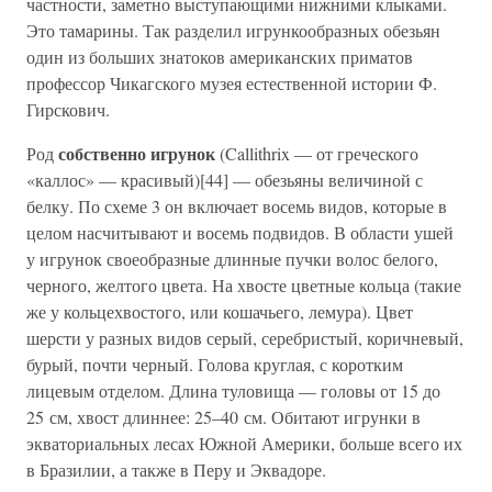
частности, заметно выступающими нижними клыками.
Это тамарины. Так разделил игрункообразных обезьян
один из больших знатоков американских приматов
профессор Чикагского музея естественной истории Ф.
Гирскович.
собственно игрунок
Род
(Callithrix — от греческого
«каллос» — красивый)[44] — обезьяны величиной с
белку. По схеме 3 он включает восемь видов, которые в
целом насчитывают и восемь подвидов. В области ушей
у игрунок своеобразные длинные пучки волос белого,
черного, желтого цвета. На хвосте цветные кольца (такие
же у кольцехвостого, или кошачьего, лемура). Цвет
шерсти у разных видов серый, серебристый, коричневый,
бурый, почти черный. Голова круглая, с коротким
лицевым отделом. Длина туловища — головы от 15 до
25 см, хвост длиннее: 25–40 см. Обитают игрунки в
экваториальных лесах Южной Америки, больше всего их
в Бразилии, а также в Перу и Эквадоре.