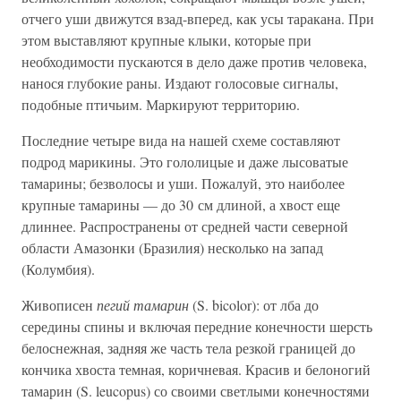
отчего уши движутся взад-вперед, как усы таракана. При
этом выставляют крупные клыки, которые при
необходимости пускаются в дело даже против человека,
нанося глубокие раны. Издают голосовые сигналы,
подобные птичьим. Маркируют территорию.
Последние четыре вида на нашей схеме составляют
подрод марикины. Это гололицые и даже лысоватые
тамарины; безволосы и уши. Пожалуй, это наиболее
крупные тамарины — до 30 см длиной, а хвост еще
длиннее. Распространены от средней части северной
области Амазонки (Бразилия) несколько на запад
(Колумбия).
Живописен
пегий тамарин
(S. bicolor): от лба до
середины спины и включая передние конечности шерсть
белоснежная, задняя же часть тела резкой границей до
кончика хвоста темная, коричневая. Красив и белоногий
тамарин (S. leucopus) со своими светлыми конечностями