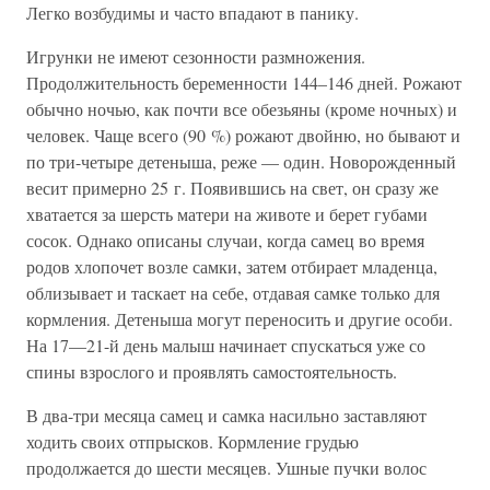
Легко возбудимы и часто впадают в панику.
Игрунки не имеют сезонности размножения.
Продолжительность беременности 144–146 дней. Рожают
обычно ночью, как почти все обезьяны (кроме ночных) и
человек. Чаще всего (90 %) рожают двойню, но бывают и
по три-четыре детеныша, реже — один. Новорожденный
весит примерно 25 г. Появившись на свет, он сразу же
хватается за шерсть матери на животе и берет губами
сосок. Однако описаны случаи, когда самец во время
родов хлопочет возле самки, затем отбирает младенца,
облизывает и таскает на себе, отдавая самке только для
кормления. Детеныша могут переносить и другие особи.
На 17—21-й день малыш начинает спускаться уже со
спины взрослого и проявлять самостоятельность.
В два-три месяца самец и самка насильно заставляют
ходить своих отпрысков. Кормление грудью
продолжается до шести месяцев. Ушные пучки волос