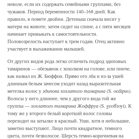
неволе, если их содержать семейными группами, без
чужаков. Период беременности 140–168 дней. Как
правило, в помете двойни. Детеныш сначала висит у
матери на животе, затем сидит на спине, а с пяти месяцев
начинает привыкать к самостоятельности.
Половозрелость наступает к трем годам. Отец активно
участвует в выхаживании малышей.
От других видов рода легко отличить подрод эдиповых
тамаринов — обезьянок с хохолком на голове, или пинче,
как назвал их Ж. Бюффон. Прямо ото лба и из-за ушей
длинным белым зачесом уходит назад выразительная
метелка волос у
эдипова хохлатого тамарина
(S. oedipus).
Волосы у него длиннее, чем у другого вида той же
группы —
хохлатого тамарина Жоффруа
(S. geoffroyi). К
тому же у второго белый короткий волос головы
переходит на затылке в красный. Уши, хотя и небольшие,
заметно выступают. Лицо почти квадратное, темного
цвета, почти безволосое. Шерсть темно-коричневая на