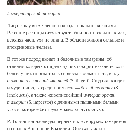
Императорский тамарин
Лица, как у всех членов подрода, покрыты волосами.
Верхние ресницы отсутствуют. Уши почти скрыты в мех,
верхняя часть уха не видна. В области живота сальные и
апокриновые железы.
В тот же подрод входят и белолицые тамарины, об
отличии которых от предыдущих говорит название, хотя
белые у них иногда только волосы в области рта, как у
тамарина с красной мантией
(S. illigeri). Сюда же входит
и чудо природы среди приматов —
белый тамарин
(S.
lanoleucus), а также живописнейший
императорский
тамарин
(S. imperator) с длинными пышными белыми
усами, которые без труда можно загнуть за ухо.
Р. Торингтон наблюдал черных и красноруких тамаринов
на воле в Восточной Бразилии. Обезьяны жили