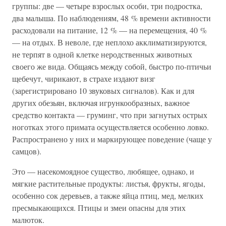
группы: две — четыре взрослых особи, три подростка,
два малыша. По наблюдениям, 48 % времени активности
расходовали на питание, 12 % — на перемещения, 40 %
— на отдых. В неволе, где неплохо акклиматизируются,
не терпят в одной клетке неродственных животных
своего же вида. Общаясь между собой, быстро по-птичьи
щебечут, чирикают, в страхе издают визг
(зарегистрировано 10 звуковых сигналов). Как и для
других обезьян, включая игрункообразных, важное
средство контакта — груминг, что при загнутых острых
ноготках этого примата осуществляется особенно ловко.
Распространено у них и маркирующее поведение (чаще у
самцов).
Это — насекомоядное существо, любящее, однако, и
мягкие растительные продукты: листья, фрукты, ягоды,
особенно сок деревьев, а также яйца птиц, мед, мелких
пресмыкающихся. Птицы и змеи опасны для этих
малюток.