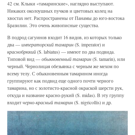
42 см. Клыки «тамаринские», наглядно выступают.
Никаких околоушных пучков и цветовых колец на
хвостах нет. Распространены от Панамы до юго-востока
Бразилии. Это очень живописные существа.
В подрод сагуинов входит 16 видов, из которых только
два —
императорский тамарин
(S. imperator) и
краснобрюхий
(S. labiatus) — имеют по два подвида.
Типовой вид —
обыкновенный тамарин
(S. tamarin), или
черный. Чернолицая обезьянка с черным же мехом по
всему телу. С обыкновенным тамарином иногда
группируют как подвид еще одного почти черного
тамарина, но с золотисто-красной окраской шерсти рук,
откуда и название красно-рукий (S. midas). В эту группу
входит
черно-красный тамарин
(S. nigricollis) и др.