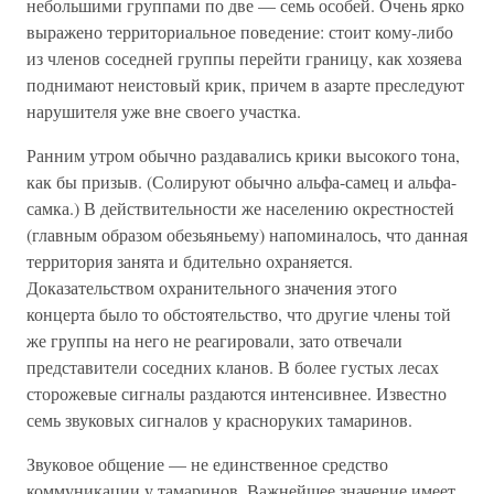
небольшими группами по две — семь особей. Очень ярко
выражено территориальное поведение: стоит кому-либо
из членов соседней группы перейти границу, как хозяева
поднимают неистовый крик, причем в азарте преследуют
нарушителя уже вне своего участка.
Ранним утром обычно раздавались крики высокого тона,
как бы призыв. (Солируют обычно альфа-самец и альфа-
самка.) В действительности же населению окрестностей
(главным образом обезьяньему) напоминалось, что данная
территория занята и бдительно охраняется.
Доказательством охранительного значения этого
концерта было то обстоятельство, что другие члены той
же группы на него не реагировали, зато отвечали
представители соседних кланов. В более густых лесах
сторожевые сигналы раздаются интенсивнее. Известно
семь звуковых сигналов у красноруких тамаринов.
Звуковое общение — не единственное средство
коммуникации у тамаринов. Важнейшее значение имеет