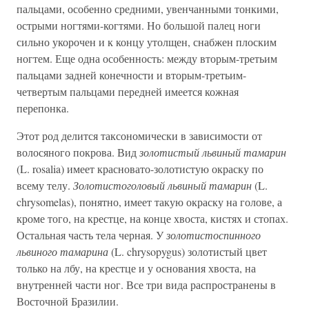
пальцами, особенно средними, увенчанными тонкими,
острыми ногтями-когтями. Но большой палец ноги
сильно укорочен и к концу утолщен, снабжен плоским
ногтем. Еще одна особенность: между вторым-третьим
пальцами задней конечности и вторым-третьим-
четвертым пальцами передней имеется кожная
перепонка.
Этот род делится таксономически в зависимости от
волосяного покрова. Вид
золотистый львиный тамарин
(L. rosalia) имеет красновато-золотистую окраску по
всему телу.
Золотистоголовый львиный тамарин
(L.
chrysomelas), понятно, имеет такую окраску на голове, а
кроме того, на крестце, на конце хвоста, кистях и стопах.
Остальная часть тела черная. У
золотистоспинного
львиного тамарина
(L. chrysopygus) золотистый цвет
только на лбу, на крестце и у основания хвоста, на
внутренней части ног. Все три вида распространены в
Восточной Бразилии.