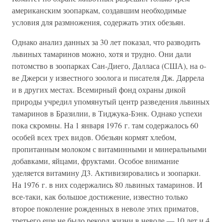
американским зоопаркам, создавшим необходимые
условия для размножения, содержать этих обезьян.
Однако анализ данных за 30 лет показал, что разводить
львиных тамаринов можно, хотя и трудно. Они дали
потомство в зоопарках Сан-Диего, Далласа (США), на о-
ве Джерси у известного зоолога и писателя Дж. Даррела
и в других местах. Всемирный фонд охраны дикой
природы учредил упомянутый центр разведения львиных
тамаринов в Бразилии, в Тиджука-Бэнк. Однако успехи
пока скромны. На 1 января 1976 г. там содержалось 60
особей всех трех видов. Обезьян кормят хлебом,
пропитанным молоком с витаминными и минеральными
добавками, яйцами, фруктами. Особое внимание
уделяется витамину Д3. Активизировались и зоопарки.
На 1976 г. в них содержались 80 львиных тамаринов. И
все-таки, как большое достижение, известно только
второе поколение рожденных в неволе этих приматов,
третьего еще не было рекорд жизни в неволе — 10 лет и 4