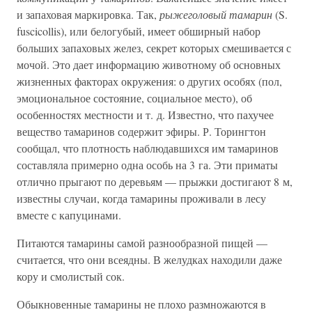
и запаховая маркировка. Так,
рыжеголовый тамарин
(S.
fuscicollis), или белогубый, имеет обширный набор
больших запаховых желез, секрет которых смешивается с
мочой. Это дает информацию животному об основных
жизненных факторах окружения: о других особях (пол,
эмоциональное состояние, социальное место), об
особенностях местности и т. д. Известно, что пахучее
вещество тамаринов содержит эфиры. Р. Торингтон
сообщал, что плотность наблюдавшихся им тамаринов
составляла примерно одна особь на 3 га. Эти приматы
отлично прыгают по деревьям — прыжки достигают 8 м,
известны случаи, когда тамарины проживали в лесу
вместе с капуцинами.
Питаются тамарины самой разнообразной пищей —
считается, что они всеядны. В желудках находили даже
кору и смолистый сок.
Обыкновенные тамарины не плохо размножаются в