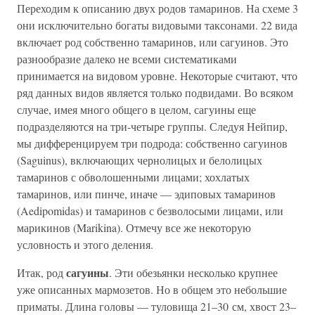
Переходим к описанию двух родов тамаринов. На схеме 3
они исключительно богаты видовыми таксонами. 22 вида
включает род собственно тамаринов, или сагуинов. Это
разнообразие далеко не всеми систематиками
принимается на видовом уровне. Некоторые считают, что
ряд данных видов является только подвидами. Во всяком
случае, имея много общего в целом, сагуины еще
подразделяются на три-четыре группы. Следуя Нейпир,
мы дифференцируем три подрода: собственно сагуинов
(Saguinus), включающих чернолицых и белолицых
тамаринов с обволошенными лицами; хохлатых
тамаринов, или пинче, иначе — эдиповых тамаринов
(Aedipomidas) и тамаринов с безволосыми лицами, или
марикинов (Marikina). Отмечу все же некоторую
условность и этого деления.
сагуины
Итак, род
. Эти обезьянки несколько крупнее
уже описанных мармозетов. Но в общем это небольшие
приматы. Длина головы — туловища 21–30 см, хвост 23–