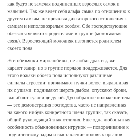
как будто не замечая подчиненных взрослых самок и
малышей. Так же ведет себя альфа-самка по отношению к
другим самкам, не проявляя диктаторского отношения к
самцам и неполовозрелым особям. Обе господствующие
обезьяны являются родителями в группе (моногамная
связь). Взрослеющий молодняк изгоняется родителем
своего пола.
Эти обезьянки миролюбивы, не любят драк и даже
карают задир, но в группе порядок поддерживается. Для
этого вожаки обоего пола используют различные
сигналы агрессии: прижимают пучки волос, выравнивая
их с ушами, поднимают шерсть дыбом, опускают брови,
выгибают туловище дугой. Дугообразное положение тела
— это демонстрация господства, часто не направленная
на какого-нибудь конкретного члена группы, так сказать,
общий руководящий знак отличия. Еще одна любопытная
особенность обыкновенных игрунок — поворачивание к
подчиненному задом и выставление половых органов