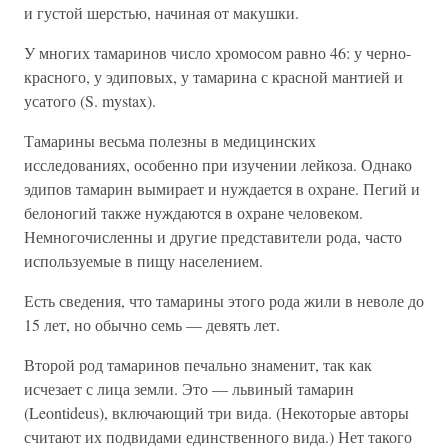
и густой шерстью, начиная от макушки.
У многих тамаринов число хромосом равно 46: у черно-
красного, у эдиповых, у тамарина с красной мантией и
усатого (S. mystax).
Тамарины весьма полезны в медицинских
исследованиях, особенно при изучении лейкоза. Однако
эдипов тамарин вымирает и нуждается в охране. Пегий и
белоногий также нуждаются в охране человеком.
Немногочисленны и другие представители рода, часто
используемые в пищу населением.
Есть сведения, что тамарины этого рода жили в неволе до
15 лет, но обычно семь — девять лет.
Второй род тамаринов печально знаменит, так как
исчезает с лица земли. Это — львиный тамарин
(Leontideus), включающий три вида. (Некоторые авторы
считают их подвидами единственного вида.) Нет такого