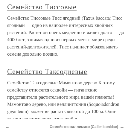
Семейство Тиссовые
Семейство Тиссовые Тисс ягодный (Taxus baccata) Тисс
ягодный — одно из наиболее интересных хвойных
растений. Растет он очень медленно и живет долго — до
4000 лет, занимая одно из первых мест в мире среди
растений-долгожителей. Тисс начинает образовывать
семена довольно поздно.
Семейство Таксодиевые
Семейство Таксодиевые Мамонтово дерево К этому
семейству относятся секвойи — гигантские
представители растительного мира нашей планеты!
Мамонтово дерево, или веллингтония (Sequoiadendron
giganteum), может вырастать высотой до 100 м. Один
экземпляр этого вида, растущий в
←
→
Семейство каллимико (Callimiconidae)