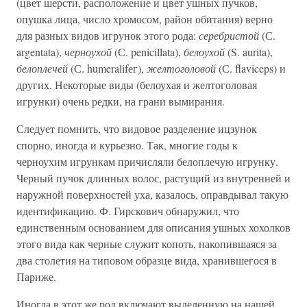
(цвет шерсти, расположение и цвет ушных пучков,
опушка лица, число хромосом, район обитания) верно
для разных видов игрунок этого рода:
серебристой
(С.
argentata),
черноухой
(С. penicillata),
белоухой
(S. aurita),
белоплечей
(С. humeralifег),
желтоголовой
(С. flaviceps) и
других. Некоторые виды (белоухая и желтоголовая
игрунки) очень редки, на грани вымирания.
Следует помнить, что видовое разделение ицзунок
спорно, иногда и курьезно. Так, многие годы к
черноухим игрункам причисляли белоплечую игрунку.
Черный пучок длинных волос, растущий из внутренней и
наружной поверхностей уха, казалось, оправдывал такую
идентификацию. Ф. Гирскович обнаружил, что
единственным основанием для описания ушных хохолков
этого вида как черные служит копоть, накопившаяся за
два столетия на типовом образце вида, хранившегося в
Париже.
Иногда в этот же род включают выделенную на нашей