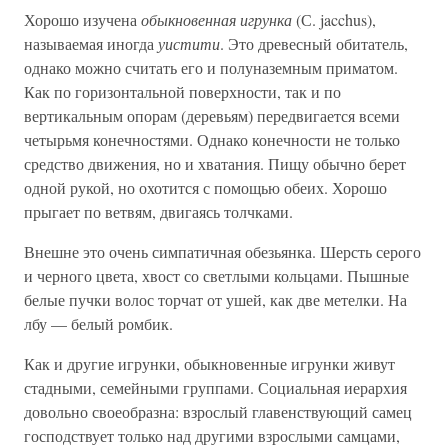
Хорошо изучена
обыкновенная игрунка
(С. jacchus),
называемая иногда
уистити
. Это древесный обитатель,
однако можно считать его и полуназемным приматом.
Как по горизонтальной поверхности, так и по
вертикальным опорам (деревьям) передвигается всеми
четырьмя конечностями. Однако конечности не только
средство движения, но и хватания. Пищу обычно берет
одной рукой, но охотится с помощью обеих. Хорошо
прыгает по ветвям, двигаясь толчками.
Внешне это очень симпатичная обезьянка. Шерсть серого
и черного цвета, хвост со светлыми кольцами. Пышные
белые пучки волос торчат от ушей, как две метелки. На
лбу — белый ромбик.
Как и другие игрунки, обыкновенные игрунки живут
стадными, семейными группами. Социальная иерархия
довольно своеобразна: взрослый главенствующий самец
господствует только над другими взрослыми самцами,