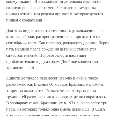
коммуникация. В выхаживании детеныша едва ли не
главную роль играет самец. Золотистые тамарины
принадлежат к тем редким приматам, которые делятся
пищей с собратьями.
Для этих видов известна сезонность размножения — в
южных районах распространения она приходится на
сентябрь — март. Как правило, рождаются двойни. Через
пять месяцев после рождения детеныш становится
самостоятельным. Половозрелость наступает
приблизительно к двум годам. Двойное количество
хромосом — 46.
Животные тяжело переносят неволю и очень плохо
размножаются. В конце 60-х годов Бразилия наложила
запрет на вывоз этих обезьян, число которых из-за
трудностей размножения в зоопарках резко сократилось.
В зоопарках самой Бразилии их в 1971 г. было всего три
пары, из которых только одна имела детеныша. В США
Комитет по охране животных разрешил только трем