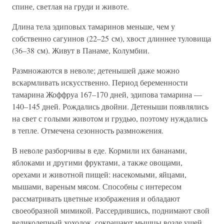
спине, светлая на груди и животе.
Длина тела эдиповых тамаринов меньше, чем у
собственно сагуинов (22–25 см), хвост длиннее туловища
(36–38 см). Живут в Панаме, Колумбии.
Размножаются в неволе; детенышей даже можно
вскармливать искусственно. Период беременности
тамарина Жоффруа 167–170 дней, эдипова тамарина —
140–145 дней. Рождались двойни. Детеныши появлялись
на свет с голыми животом и грудью, поэтому нуждались
в тепле. Отмечена сезонность размножения.
В неволе разборчивы в еде. Кормили их бананами,
яблоками и другими фруктами, а также овощами,
орехами и животной пищей: насекомыми, яйцами,
мышами, вареным мясом. Способны с интересом
рассматривать цветные изображения и обладают
своеобразной мимикой. Рассердившись, поднимают свой
великолепный хохолок, сокращают мышцы возле ушей,