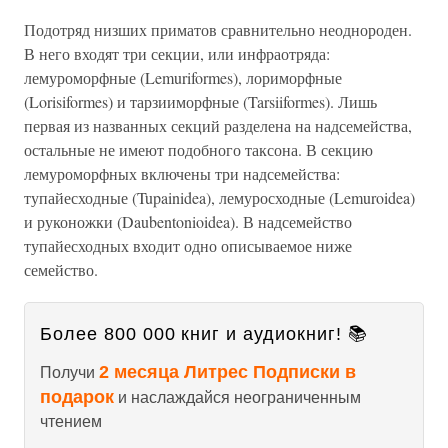
Подотряд низших приматов сравнительно неоднороден.
В него входят три секции, или инфраотряда:
лемуроморфные (Lemuriformes), лориморфные
(Lorisiformes) и тарзииморфные (Tarsiiformes). Лишь
первая из названных секций разделена на надсемейства,
остальные не имеют подобного таксона. В секцию
лемуроморфных включены три надсемейства:
тупайесходные (Tupainidea), лемуросходные (Lemuroidea)
и руконожки (Daubentonioidea). В надсемейство
тупайесходных входит одно описываемое ниже
семейство.
Более 800 000 книг и аудиокниг! 📚
2 месяца Литрес Подписки в
Получи
подарок
и наслаждайся неограниченным
чтением