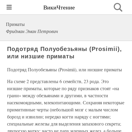
ВикиЧтение
Приматы
Фридман Эман Петрович
Подотряд Полуобезьяны (Prosimii),
или низшие приматы
Подотряд Полуобезьяны (Prosimii), или низшие приматы
На схеме 2 представлены 6 семейств, 23 рода. Это
низшие приматы, которые по ряду признаков стоят «на
грани» между обезьянами и другими, в частности
насекомоядными, млекопитающими. Сохраняя некоторые
примитивные черты (небольшой мозг с малым числом
борозд и извилин; нередко когти наряду с ногтями;
специальные железы для выделения запахового секрета;
двурогую матку; часто не пару млечных желез, а больше