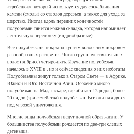
«гребешок», который используется для соскабливания
камеди (смолы) со стволов деревьев, а также для ухода за
шерстью. Иногда вдоль передних конечностей
полуобезьян тянется кожная складка, которая напоминает
летательную перепонку (индриобразные).
Все полуобезьяны покрыты густым волосяным покровом
разнообразных расцветок. Число групп чувствительных
волос (вибрисс) четыре-пять. Изучение полуобезьян
началось в XVIII в., но и сейчас сведения о них небогаты.
Полуобезьяны живут только в Старом Свете — в Африке,
Южной и Юго-Восточной Азии. Особенно много
полуобезьян на Мадагаскаре, где обитает 12 родов, более
20 видов (три семейства) полуобезьян. Все они находятся
под угрозой уничтожения.
Многие виды полуобезьян ведут ночной образ жизни. У
большинства полуобезьян рождается по два-три слепых
детеныша.