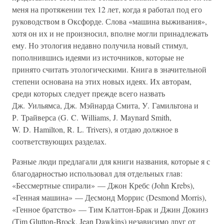
меня на протяжении тех 12 лет, когда я работал под его
руководством в Оксфорде. Слова «машина выживания»,
хотя он их и не произносил, вполне могли принадлежать
ему. Но этология недавно получила новый стимул,
пополнившись идеями из источников, которые не
принято считать этологическими. Книга в значительной
степени основана на этих новых идеях. Их авторам,
среди которых следует прежде всего назвать
Дж. Уильямса, Дж. Мэйнарда Смита, У. Гамильтона и
Р. Трайверса (G. C. Williams, J. Maynard Smith,
W. D. Hamilton, R. L. Trivers), я отдаю должное в
соответствующих разделах.
Разные люди предлагали для книги названия, которые я с
благодарностью использовал для отдельных глав:
«Бессмертные спирали» — Джон Кребс (John Krebs),
«Генная машина» — Десмонд Моррис (Desmond Morris),
«Генное братство» — Тим Клаттон-Брак и Джин Докинз
(Tim Glutton-Brock, Jean Dawkins) независимо друг от