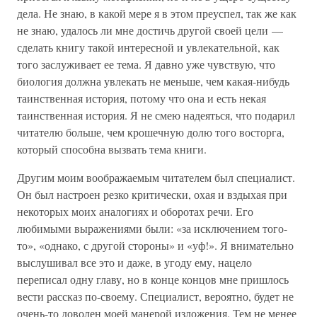
дела. Не знаю, в какой мере я в этом преуспел, так же как
не знаю, удалось ли мне достичь другой своей цели —
сделать книгу такой интересной и увлекательной, как
того заслуживает ее тема. Я давно уже чувствую, что
биология должна увлекать не меньше, чем какая-нибудь
таинственная история, потому что она и есть некая
таинственная история. Я не смею надеяться, что подарил
читателю больше, чем крошечную долю того восторга,
который способна вызвать тема книги.
Другим моим воображаемым читателем был специалист.
Он был настроен резко критически, охая и вздыхая при
некоторых моих аналогиях и оборотах речи. Его
любимыми выражениями были: «за исключением того-
то», «однако, с другой стороны» и «уф!». Я внимательно
выслушивал все это и даже, в угоду ему, нацело
переписал одну главу, но в конце концов мне пришлось
вести рассказ по-своему. Специалист, вероятно, будет не
очень-то доволен моей манерой изложения. Тем не менее