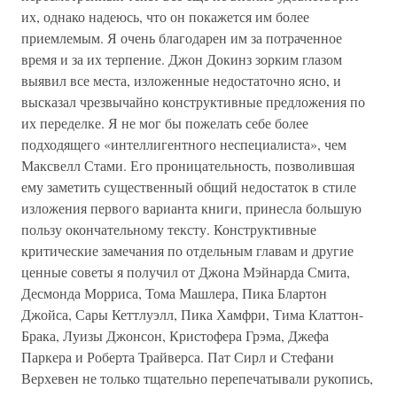
их, однако надеюсь, что он покажется им более
приемлемым. Я очень благодарен им за потраченное
время и за их терпение. Джон Докинз зорким глазом
выявил все места, изложенные недостаточно ясно, и
высказал чрезвычайно конструктивные предложения по
их переделке. Я не мог бы пожелать себе более
подходящего «интеллигентного неспециалиста», чем
Максвелл Стами. Его проницательность, позволившая
ему заметить существенный общий недостаток в стиле
изложения первого варианта книги, принесла большую
пользу окончательному тексту. Конструктивные
критические замечания по отдельным главам и другие
ценные советы я получил от Джона Мэйнарда Смита,
Десмонда Морриса, Тома Машлера, Пика Блартон
Джойса, Сары Кеттлуэлл, Пика Хамфри, Тима Клаттон-
Брака, Луизы Джонсон, Кристофера Грэма, Джефа
Паркера и Роберта Трайверса. Пат Сирл и Стефани
Верхевен не только тщательно перепечатывали рукопись,