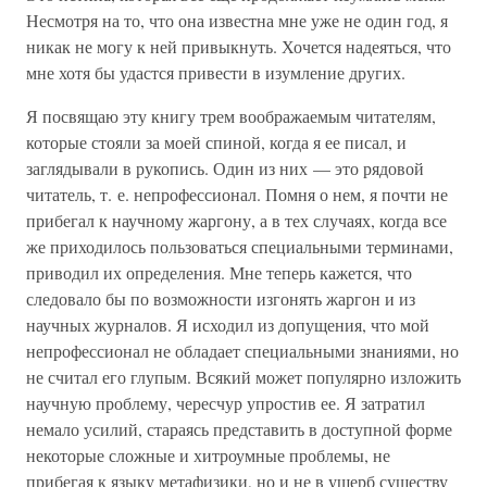
Несмотря на то, что она известна мне уже не один год, я
никак не могу к ней привыкнуть. Хочется надеяться, что
мне хотя бы удастся привести в изумление других.
Я посвящаю эту книгу трем воображаемым читателям,
которые стояли за моей спиной, когда я ее писал, и
заглядывали в рукопись. Один из них — это рядовой
читатель, т. е. непрофессионал. Помня о нем, я почти не
прибегал к научному жаргону, а в тех случаях, когда все
же приходилось пользоваться специальными терминами,
приводил их определения. Мне теперь кажется, что
следовало бы по возможности изгонять жаргон и из
научных журналов. Я исходил из допущения, что мой
непрофессионал не обладает специальными знаниями, но
не считал его глупым. Всякий может популярно изложить
научную проблему, чересчур упростив ее. Я затратил
немало усилий, стараясь представить в доступной форме
некоторые сложные и хитроумные проблемы, не
прибегая к языку метафизики, но и не в ущерб существу