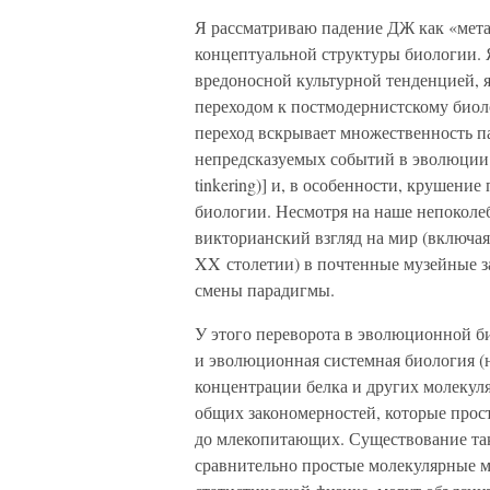
Я рассматриваю падение ДЖ как «мет
концептуальной структуры биологии. Я
вредоносной культурной тенденцией, я
переходом к постмодернистскому биоло
переход вскрывает множественность п
непредсказуемых событий в эволюции ж
tinkering)] и, в особенности, крушен
биологии. Несмотря на наше непокол
викторианский взгляд на мир (включа
XX столетии) в почтенные музейные за
смены парадигмы.
У этого переворота в эволюционной б
и эволюционная системная биология (н
концентрации белка и других молекул
общих закономерностей, которые прос
до млекопитающих. Существование так
сравнительно простые молекулярные мо