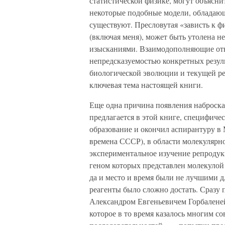
статистической физике, могут объясн
некоторые подобные модели, обладающ
существуют. Пресловутая «зависть к ф
(включая меня), может быть утолена 
изысканиями. Взаимодополняющие от
непредсказуемостью конкретных резул
биологической эволюции и текущей р
ключевая тема настоящей книги.
Еще одна причина появления наброска
предлагается в этой книге, специфичес
образование и окончил аспирантуру в
времена СССР), в области молекулярн
экспериментальное изучение репроду
геном которых представлен молекулой 
да и место и время были не лучшими д
реагенты было сложно достать. Сразу
Александром Евгеньевичем Горбаленей
которое в то время казалось многим 