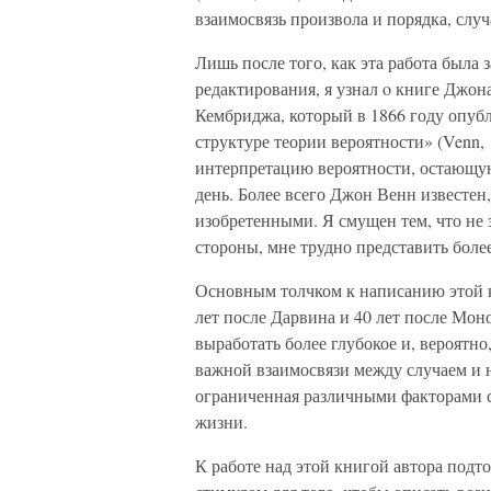
взаимосвязь произвола и порядка, слу
Лишь после того, как эта работа была 
редактирования, я узнал o книге Джон
Кембриджа, который в 1866 году опубл
структуре теории вероятности» (Venn,
интерпретацию вероятности, остающую
день. Более всего Джон Венн известен
изобретенными. Я смущен тем, что не з
стороны, мне трудно представить боле
Основным толчком к написанию этой кн
лет после Дарвина и 40 лет после Мон
выработать более глубокое и, вероятн
важной взаимосвязи между случаем и н
ограниченная различными факторами с
жизни.
К работе над этой книгой автора под