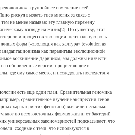
ареволюцию», крупнейшее изменение всей
вно рискуя вызвать гнев многих за связь с
 тем не менее называю эту главную перемену
гическому взгляду на жизнь[2]. По существу, этот
аттернов и процессов эволюции, центральную роль
ивых форм [«эволюция как халтура» (evolution as
ие панадаптационизма как парадигмы эволюционной
ебимое восхищение Дарвином, мы должны низвести
я его обновленные версии, процветающие в
лы, где ему самое место, и исследовать последствия
иологии есть еще один план. Сравнительная геномика
апример, сравнительное изучение экспрессии генов,
ярных характеристик фенотипа) выявили несколько
тупают во всех клеточных формах жизни от бактерий
их универсальных закономерностей подсказывает, что
дели, сходные с теми, что используются в