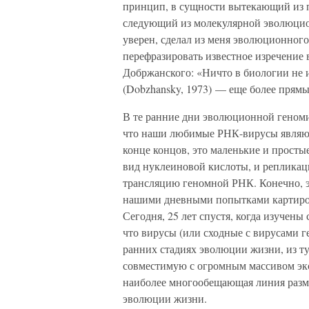
принцип, в сущности вытекающий из п
следующий из молекулярной эволюцио
уверен, сделал из меня эволюционного
перефразировать известное изречение
Добржанского: «Ничто в биологии не и
(Dobzhansky, 1973) — еще более прям
В те ранние дни эволюционной геноми
что наши любимые РНК-вирусы являю
конце концов, это маленькие и просты
вид нуклеиновой кислоты, и репликаци
трансляцию геномной РНК. Конечно, эт
нашими дневными попытками картиро
Сегодня, 25 лет спустя, когда изучены
что вирусы (или сходные с вирусами г
ранних стадиях эволюции жизни, из 
совместимую с огромным массивом эк
наиболее многообещающая линия разм
эволюции жизни.