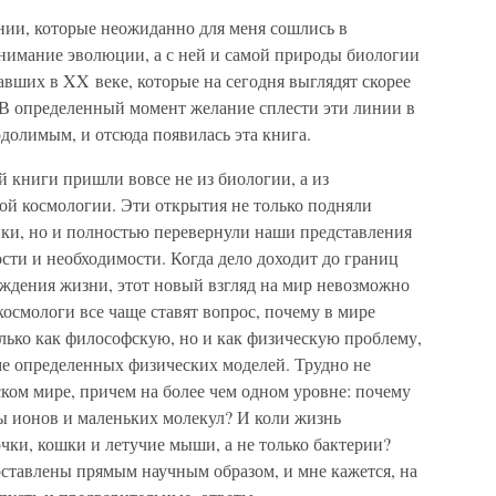
ии, которые неожиданно для меня сошлись в
онимание эволюции, а с ней и самой природы биологии
авших в XX веке, которые на сегодня выглядят скорее
В определенный момент желание сплести эти линии в
долимым, и отсюда появилась эта книга.
 книги пришли вовсе не из биологии, а из
й космологии. Эти открытия не только подняли
ки, но и полностью перевернули наши представления
ости и необходимости. Когда дело доходит до границ
ождения жизни, этот новый взгляд на мир невозможно
осмологи все чаще ставят вопрос, почему в мире
только как философскую, но и как физическую проблему,
е определенных физических моделей. Трудно не
ском мире, причем на более чем одном уровне: почему
ры ионов и маленьких молекул? И коли жизнь
очки, кошки и летучие мыши, а не только бактерии?
оставлены прямым научным образом, и мне кажется, на