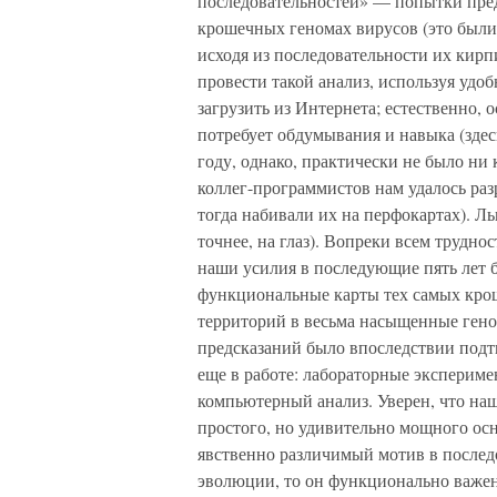
последовательностей» — попытки пред
крошечных геномах вирусов (это были
исходя из последовательности их кирп
провести такой анализ, используя удо
загрузить из Интернета; естественно, 
потребует обдумывания и навыка (здесь
году, однако, практически не было ни
коллег-программистов нам удалось раз
тогда набивали их на перфокартах). Л
точнее, на глаз). Вопреки всем трудн
наши усилия в последующие пять лет 
функциональные карты тех самых кро
территорий в весьма насыщенные ген
предсказаний было впоследствии подтв
еще в работе: лабораторные эксперим
компьютерный анализ. Уверен, что на
простого, но удивительно мощного о
явственно различимый мотив в последо
эволюции, то он функционально важен,