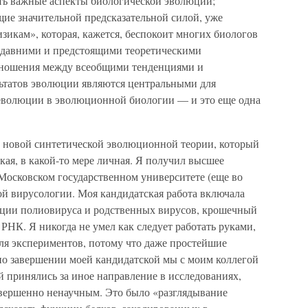
ить важные аспекты биологической эволюции;
ие значительной предсказательной силой, уже
изикам», которая, кажется, беспокоит многих биологов
недавними и предстоящими теоретическими
ношения между всеобщими тенденциями и
ьтатов эволюции являются центральными для
еволюции в эволюционной биологии — и это еще одна
 новой синтетической эволюционной теории, который
кая, в какой-то мере личная. Я получил высшее
 Московском государственном университете (еще во
ой вирусологии. Моя кандидатская работа включала
кции полиовируса и родственных вирусов, крошечный
РНК. Я никогда не умел как следует работать руками,
ля экспериментов, потому что даже простейшие
 по завершении моей кандидатской мы с моим коллегой
 принялись за иное направление в исследованиях,
совершенно ненаучным. Это было «разглядывание