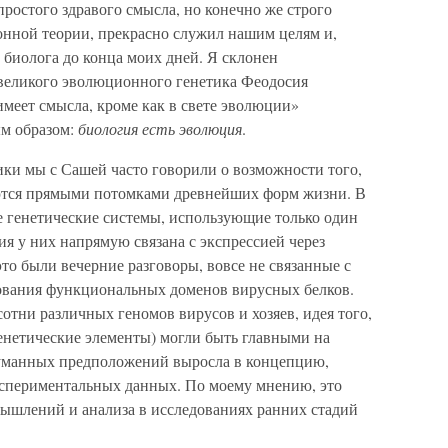
ростого здравого смысла, но конечно же строго
нной теории, прекрасно служил нашим целям и,
 биолога до конца моих дней. Я склонен
 великого эволюционного генетика Феодосия
меет смысла, кроме как в свете эволюции»
ым образом:
биология есть эволюция
.
ки мы с Сашей часто говорили о возможности того,
тся прямыми потомками древнейших форм жизни. В
е генетические системы, использующие только один
я у них напрямую связана с экспрессией через
о были вечерние разговоры, вовсе не связанные с
вания функциональных доменов вирусных белков.
 сотни различных геномов вирусов и хозяев, идея того,
енетические элементы) могли быть главными на
туманных предположений выросла в концепцию,
спериментальных данных. По моему мнению, это
ышлений и анализа в исследованиях ранних стадий