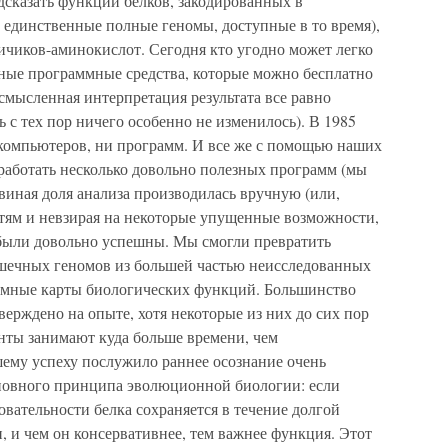
сказать функции белков, закодированных в
 единственные полные геномы, доступные в то время),
ичиков-аминокислот. Сегодня кто угодно может легко
бные программные средства, которые можно бесплатно
осмысленная интерпретация результата все равно
 с тех пор ничего особенно не изменилось). В 1985
 компьютеров, ни программ. И все же с помощью наших
работать несколько довольно полезных программ (мы
ьвиная доля анализа производилась вручную (или,
остям и невзирая на некоторые упущенные возможности,
были довольно успешны. Мы смогли превратить
шечных геномов из большей частью неисследованных
омные карты биологических функций. Большинство
ерждено на опыте, хотя некоторые из них до сих пор
енты занимают куда больше времени, чем
шему успеху послужило раннее осознание очень
сновного принципа эволюционной биологии: если
вательности белка сохраняется в течение долгой
 и чем он консервативнее, тем важнее функция. Этот