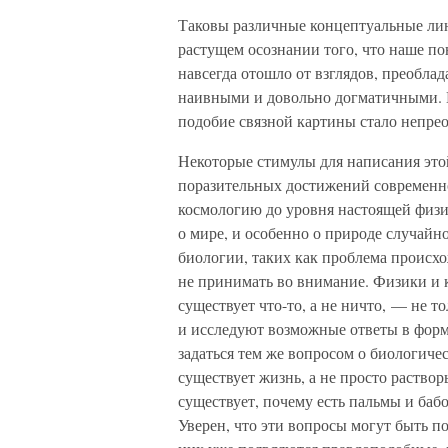
Таковы различные концептуальные лин
растущем осознании того, что наше п
навсегда отошло от взглядов, преоблад
наивными и довольно догматичными. 
подобие связной картины стало непрео
Некоторые стимулы для написания этой
поразительных достижений современно
космологию до уровня настоящей физи
о мире, и особенно о природе случайн
биологии, таких как проблема происх
не принимать во внимание. Физики и к
существует что-то, а не ничто, — не 
и исследуют возможные ответы в форм
задаться тем же вопросом о биологиче
существует жизнь, а не просто раство
существует, почему есть пальмы и баб
Уверен, что эти вопросы могут быть п