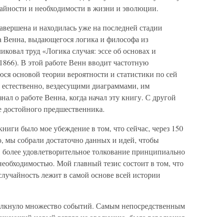
чайности и необходимости в жизни и эволюции.
завершена и находилась уже на последней стадии
а Венна, выдающегося логика и философа из
иковал труд «Логика случая: эссе об основах и
 1866). В этой работе Венн вводит частотную
ся основой теории вероятности и статистики по сей
, естественно, вездесущими диаграммами, им
нал о работе Венна, когда начал эту книгу. С другой
е достойного предшественника.
иги было мое убеждение в том, что сейчас, через 150
о, мы собрали достаточно данных и идей, чтобы
о, более удовлетворительное толкование принципиально
еобходимостью. Мой главный тезис состоит в том, что
лучайность лежит в самой основе всей истории
толкнуло множество событий. Самым непосредственным