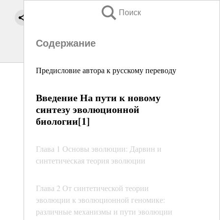
Поиск
Содержание
Предисловие автора к русскому переводу
Введение На пути к новому
синтезу эволюционной
биологии[1]
Глава 1 Основы эволюции: Дарвин и
синтетическая теория эволюции
Глава 2 От синтетической теории
эволюции к эволюционной геномике:
различные механизмы и пути эволюции