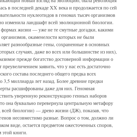
зникающий новый взгляд на эволюцию, была революция
лась в последней декаде XX века и продолжается по сей
овательности нуклеотидов в геномах тысяч организмов
нно изменила ландшафт всей эволюционной биологии.
формах жизни — уже не те смутные догадки, какими
я организмов, окаменелости которых не были
ляет разнообразные гены, сохраненные в основных
торых случаях, даже во всех или большинстве из них),
разимое прежде богатство достоверной информации о
 преувеличением заявить, что у нас есть достаточно
кого состава последнего общего предка всех
о 3,5 миллиарда лет назад. Более древние предки
 черты расшифрованы даже для них. Геномная
ествить уверенную реконструкцию генных наборов
что она буквально перевернула центральную метафору
 всей биологии) — древо жизни (ДЖ), показав, что
енов несовместимо разные. Вопрос о том, должно ли
каком виде, остается предметом ожесточенных споров,
 этой книги.