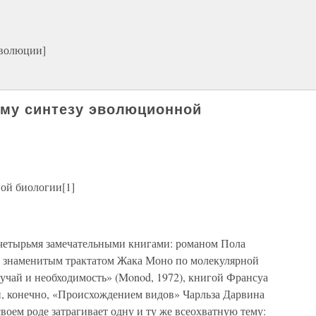
эволюции]
ому синтезу эволюционной
ой биологии[1]
 четырьмя замечательными книгами: романом Пола
), знаменитым трактатом Жака Моно по молекулярной
чай и необходимость» (Monod, 1972), книгой Франсуа
и, конечно, «Происхождением видов» Чарльза Дарвина
 своем роде затрагивает одну и ту же всеохватную тему: