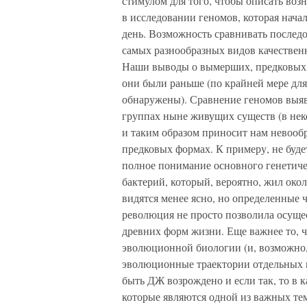
стимулом для того, чтобы описать во
в исследовании геномов, которая нача
день. Возможность сравнивать послед
самых разнообразных видов качестве
Наши выводы о вымерших, предковых 
они были раньше (по крайней мере дл
обнаружены). Сравнение геномов выяв
группах ныне живущих существ (в неко
и таким образом приносит нам невооб
предковых формах. К примеру, не будет
полное понимание основного генетичес
бактерий, который, вероятно, жил окол
видятся менее ясно, но определенные
революция не просто позволила осущ
древних форм жизни. Еще важнее то, 
эволюционной биологии (и, возможно,
эволюционные траектории отдельных г
быть ДЖ возрождено и если так, то в 
которые являются одной из важных тем