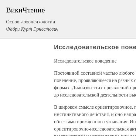
ВикиЧтение
Основы зоопсихологии
Фабри Курт Эрнестович
Исследовательское пов
Исследовательское поведение
Постоянной составной частью любого п
поведение, проявляющееся на разных 
формах. Диапазон этих проявлений пр
до исследовательской деятельности в
В широком смысле ориентировочное, п
инстинктивного действия, и оно напра
объектами врожденного узнавания. Ин
ориентировочно-исследовательская а
раздражителей и направляет на них де