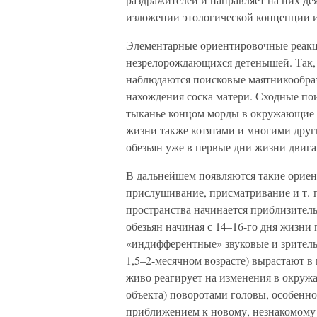
изложении этологической концепции 
Элементарные ориентировочные реакц
незрелорождающихся детенышей. Так, 
наблюдаются поисковые маятникообра
нахождения соска матери. Сходные по
тыканье концом морды в окружающие 
жизни также котятами и многими др
обезьян уже в первые дни жизни двиг
В дальнейшем появляются такие ориен
прислушивание, присматривание и т. 
пространства начинается приблизител
обезьян начиная с 14–16-го дня жизни
«индифферентные» звуковые и зритель
1,5–2-месячном возрасте) вырастают в
живо реагирует на изменения в окруж
объекта) поворотами головы, особенно
приближением к новому, незнакомому 