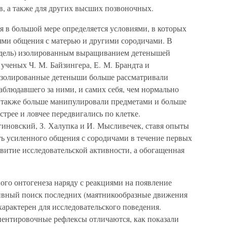
в, а также для других высших позвоночных.
я в большой мере определяется условиями, в которых
ями общения с матерью и другими сородичами. В
недель) изолированным выращиванием детенышей
ученых Ч. М. Байзингера, Е. М. Брандта и
 изолированные детеныши больше рассматривали
аблюдавшего за ними, и самих себя, чем нормально
 также больше манипулировали предметами и больше
стрее и ловчее передвигались по клетке.
гиновский, З. Халупка и И. Мысливечек, ставя опыты
ть усиленного общения с сородичами в течение первых
звитие исследовательской активности, а обогащенная
ого онтогенеза наряду с реакциями на появление
ивный поиск последних (маятникообразные движения
характерен для исследовательского поведения.
иентировочные рефлексы отличаются, как показали