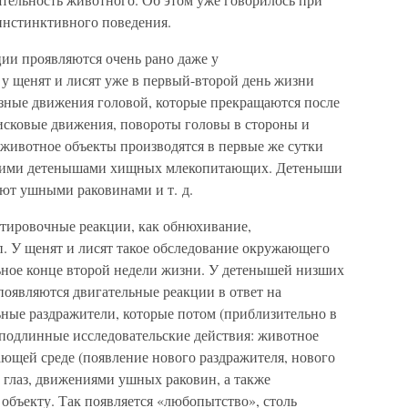
инстинктивного поведения.
ии проявляются очень рано даже у
у щенят и лисят уже в первый-второй день жизни
зные движения головой, которые прекращаются после
исковые движения, повороты головы в стороны и
животное объекты производятся в первые же сутки
угими детенышами хищных млекопитающих. Детеныши
ают ушными раковинами и т. д.
тировочные реакции, как обнюхивание,
п. У щенят и лисят такое обследование окружающего
ьное конце второй недели жизни. У детенышей низших
 появляются двигательные реакции в ответ на
ные раздражители, которые потом (приблизительно в
 подлинные исследовательские действия: животное
ающей среде (появление нового раздражителя, нового
 глаз, движениями ушных раковин, а также
объекту. Так появляется «любопытство», столь