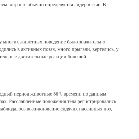
ннем возрасте обычно определяется лидер в стае. В
у многих животных поведение было значительно
одились в активных позах, много прыгали, вертелись, у
ительные двигательные реакции большой
ходный период животные 68% времени по данным
зах. Расслабленные положения тела регистрировались
наблюдалось возникновение сидячих пассивных поз,