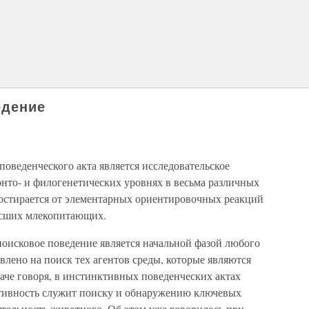
едение
оведенческого акта является исследовательское
онто- и филогенетических уровнях в весьма различных
остирается от элементарных ориентировочных реакций
ысших млекопитающих.
оисковое поведение является начальной фазой любого
влено на поиск тех агентов среды, которые являются
аче говоря, в инстинктивных поведенческих актах
ктивность служит поиску и обнаружению ключевых
ятельность животного. Об этом уже говорилось при