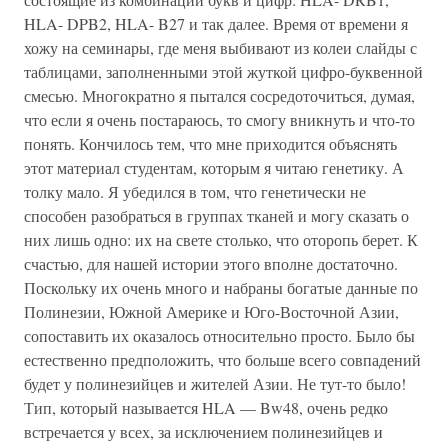
HLA- DPB2, HLA- B27 и так далее. Время от времени я
хожу на семинары, где меня выбивают из колеи слайды с
таблицами, заполненными этой жуткой цифро-буквенной
смесью. Многократно я пытался сосредоточиться, думая,
что если я очень постараюсь, то смогу вникнуть и что-то
понять. Кончилось тем, что мне приходится объяснять
этот материал студентам, которым я читаю генетику. А
толку мало. Я убедился в том, что генетически не
способен разобраться в группах тканей и могу сказать о
них лишь одно: их на свете столько, что оторопь берет. К
счастью, для нашей истории этого вполне достаточно.
Поскольку их очень много и набраны богатые данные по
Полинезии, Южной Америке и Юго-Восточной Азии,
сопоставить их оказалось относительно просто. Было бы
естественно предположить, что больше всего совпадений
будет у полинезийцев и жителей Азии. Не тут-то было!
Тип, который называется HLA — Bw48, очень редко
встречается у всех, за исключением полинезийцев и