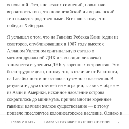
оснований. Это, вне всяких сомнений, повышало
вероятность того, что полинезийский и американский
тип окажутся родственными. Все шло к тому, что
победит Хейердал.
Я услышал о том, что на Гавайях Ребекка Канн (один из
соавторов, опубликовавших в 1987 году вместе с
Алланом Уилсоном оригинальную статью о
митохондриальной ДНК и эволюции человека)
занимается изучением ДНК у коренных островитян. Это
было трудное дело, потому что, в отличие от Раротонга,
на Гавайях почти не осталось туземного населения. В
результате двухсотлетней иммиграции, главным образом
из Азии и Америки, исконное население острова
сократилось до минимума, причем многие коренные
гавайцы влачили жалкое существование — к этому
привело пресловутое колонизаторское наследие. Однако в
последнее время политика по отношению к коренному
←
→
Глава V ЦАРЬ И Я
Глава VII ВЕЛИКИЕ ПУТЕШЕСТВЕННИКИ
населению изменилась, появились специальные