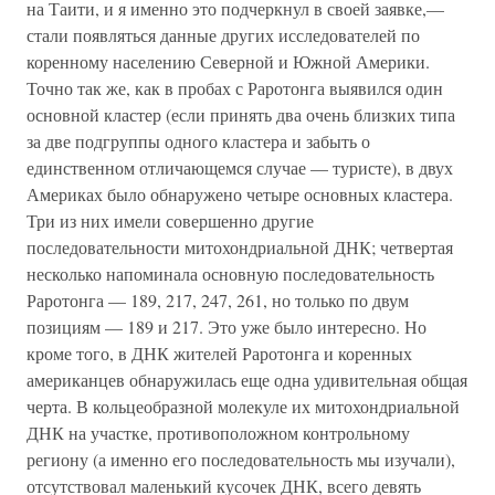
на Таити, и я именно это подчеркнул в своей заявке,—
стали появляться данные других ис­следователей по
коренному населению Северной и Южной Америки.
Точно так же, как в пробах с Раротонга выявился один
основной кластер (если принять два очень близких типа
за две подгруппы одного кластера и забыть о
единственном отличающемся случае — туристе), в двух
Америках было обнаружено четыре основных кластера.
Три из них имели совершенно другие
последовательности митохондриальной ДНК; четвертая
несколько напоминала основную последовательность
Раротонга — 189, 217, 247, 261, но только по двум
позициям — 189 и 217. Это уже было интересно. Но
кроме того, в ДНК жителей Раротонга и коренных
американцев обнаружилась еще одна удивительная общая
черта. В кольцеобразной молекуле их митохондриальной
ДНК на участке, противоположном контрольному
региону (а именно его последовательность мы изучали),
отсутствовал маленький кусочек ДНК, всего девять