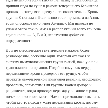
пришли сюда по суше в районе теперешнего Берингова
пролива, и тогда все перепутается окончательно. Кровь
группы 0 попала в Полинезию то ли прямиком из Азии,
то ли опосредованно через Америку. Мы никогда не
узнаем этого точно. Имея в распоряжении всего три гена
групп крови — А, В и 0, невозможно добиться
определенности.
Другие классические генетические маркеры более
разнообразны, особенно один, который отвечает за
систему иммунологических групп тканей, важную при
трансплантации органов. Подобно тому, как перед
переливанием крови проверяют ее группу, чтобы
избежать нежелательной иммунной реакции, необходимо
проверить, совместимы ли группы тканей донора и
реципиента, когда проводят пересадку органов: сердца,
почек или костного мозга. Нам не приходилось слышать,
чтобы кто-то подолгу ждал переливания крови, потому
что не нашлось подходящей группы, но у всех на слуху