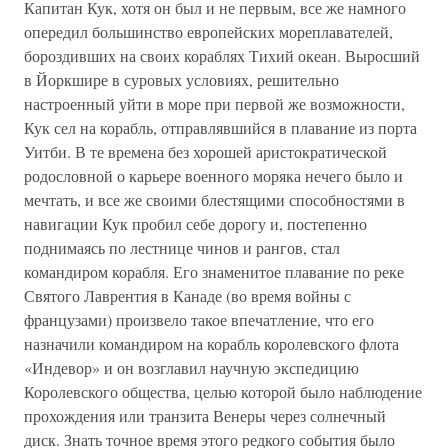
Капитан Кук, хотя он был и не первым, все же намного
опередил большинство европейских мореплавателей,
бороздивших на своих кораблях Тихий океан. Выросший
в Йоркшире в суровых условиях, решительно
настроенный уйти в море при первой же возможности,
Кук сел на корабль, отправлявшийся в плавание из порта
Уитби. В те времена без хорошей аристократической
родословной о карьере военного моряка нечего было и
мечтать, и все же своими блестящими способностями в
навигации Кук пробил себе дорогу и, постепенно
поднимаясь по лестнице чинов и рангов, стал
командиром корабля. Его знаменитое плавание по реке
Святого Лаврентия в Канаде (во время войны с
французами) произвело такое впечатление, что его
назначили командиром на корабль королевского флота
«Индевор» и он возглавил научную экспедицию
Королевского общества, целью которой было наблюдение
прохождения или транзита Венеры через солнечный
диск. Знать точное время этого редкого события было