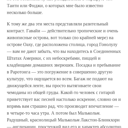
Таити или Фиджи, о которых мне было известно
несколько больше.
К тому же два эти места представляли разительный
контраст. Гавайи — действительно тропические и очень
живописные острова, вот только (по крайней мере) на
острове Оаху, где расположена столица, город Гонолулу
— вам не дают забыть, что вы находитесь в Соединенных
Штатах Америки, с их небоскребами, пиццей и
кладбищами домашних зверюшек. Посадка и пребывание
в Раротонга — это погружение в совершенно другую
культуру, что ощущается во всем. Багаж не подают на
движущейся ленте, вы просто вытягиваете свои
чемоданы из общей груды. Какой-то человек с гитарой
приветствует вас песней настолько искренне, словно он и
впрямь вам страшно рад, что производит впечатление —
в четыре-то часа утра. А потом был Малькольм.
Радушный, краснолицый Малькольм Лакстон-Блинкхорн
— англичанин, простецкий вид его и характер абсолютно