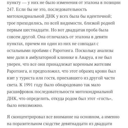
пункту — у них не было изменения от эталона в позиции
247. Если бы не это, последовательность
митохондриальной ДНК у всех была бы идентичной;
трое приходились, по всей видимости, близкой родней
первым шестнадцати. Но вот двадцатая проба была
совсем другой. Она отличалась от эталона в девяти
пунктах, причем ни один из них не совпадал с
остальными пробами с Раротонга. Поскольку анализы
мне дали в амбулаторной клинике в Аваруа, я не был
уверен, что все они принадлежат коренным жителям
Раротонга, и предположил, что этот образец крови был
взят у туриста или гостя, приехавшего из другой части
света. К 1991 году было обнародовано так мало
расшифровок последовательности митохондриальной
ДНК, что определить, откуда родом был этот «гость»,
было невозможно.
Я сконцентрировал все внимание на основном, а именно
на поразительном сходстве девятнадцати из двадцати