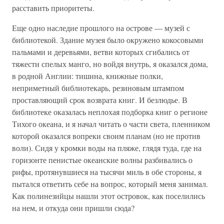
расставить приоритеты.
Еще одно наследие прошлого на острове — музей с
библиотекой. Здание музея было окружено кокосовыми
пальмами и деревьями, ветви которых сгибались от
тяжести спелых манго, но войдя внутрь, я оказался дома,
в родной Англии: тишина, книжные полки,
неприметный библиотекарь, резиновым штампом
проставляющий срок возврата книг. И безлюдье. В
библиотеке оказалась неплохая подборка книг о регионе
Тихого океана, и я начал читать о части света, пленником
которой оказался вопреки своим планам (но не против
воли). Сидя у кромки воды на пляже, глядя туда, где на
горизонте пенистые океанские волны разбивались о
рифы, протянувшиеся на тысячи миль в обе стороны, я
пытался ответить себе на вопрос, который меня занимал.
Как полинезийцы нашли этот островок, как поселились
на нем, и откуда они пришли сюда?