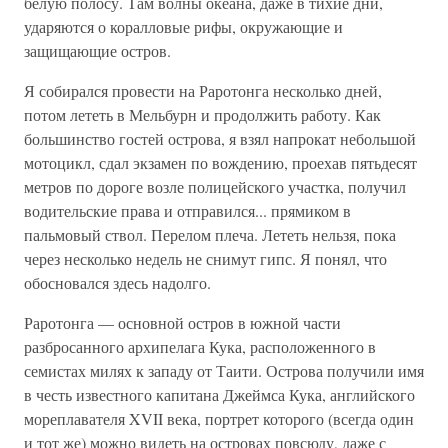
белую полосу. Там волны океана, даже в тихие дни,
ударяются о коралловые рифы, окружающие и
защищающие остров.
Я собирался провести на Раротонга несколько дней,
потом лететь в Мельбурн и продолжить работу. Как
большинство гостей острова, я взял напрокат небольшой
мотоцикл, сдал экзамен по вождению, проехав пятьдесят
метров по дороге возле полицейского участка, получил
водительские права и отправился... прямиком в
пальмовый ствол. Перелом плеча. Лететь нельзя, пока
через несколько недель не снимут гипс. Я понял, что
обосновался здесь надолго.
Раротонга — основной остров в южной части
разбросанного архипелага Кука, расположенного в
семистах милях к западу от Таити. Острова получили имя
в честь известного капитана Джеймса Кука, английского
мореплавателя XVII века, портрет которого (всегда один
и тот же) можно видеть на островах повсюду, даже с