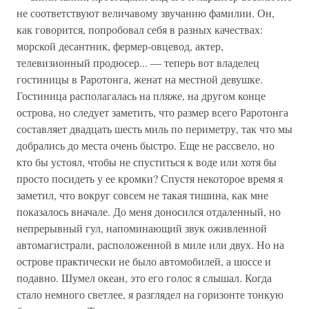
не соответствуют величавому звучанию фамилии. Он,
как говорится, попробовал себя в разных качествах:
морской десантник, фермер-овцевод, актер,
телевизионный продюсер... — теперь вот владелец
гостиницы в Раротонга, женат на местной девушке.
Гостиница располагалась на пляже, на другом конце
острова, но следует заметить, что размер всего Раротонга
составляет двадцать шесть миль по периметру, так что мы
добрались до места очень быстро. Еще не рассвело, но
кто бы устоял, чтобы не спуститься к воде или хотя бы
просто посидеть у ее кромки? Спустя некоторое время я
заметил, что вокруг совсем не такая тишина, как мне
показалось вначале. До меня доносился отдаленный, но
непрерывный гул, напоминающий звук оживленной
автомагистрали, расположенной в миле или двух. Но на
острове практически не было автомобилей, а шоссе и
подавно. Шумел океан, это его голос я слышал. Когда
стало немного светлее, я разглядел на горизонте тонкую