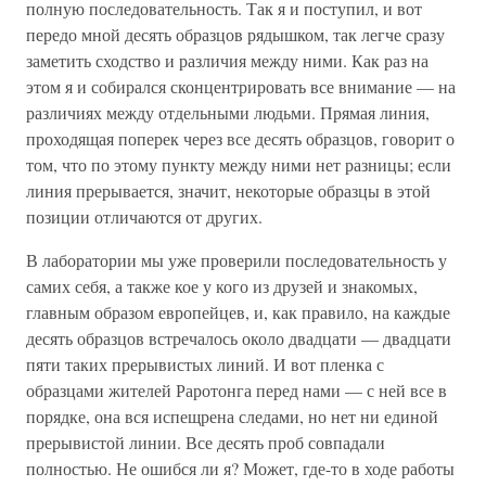
полную последовательность. Так я и поступил, и вот
передо мной десять образцов рядышком, так легче сразу
заметить сходство и различия между ними. Как раз на
этом я и собирался сконцентрировать все внимание — на
различиях между отдельными людьми. Прямая линия,
проходящая поперек через все десять образцов, говорит о
том, что по этому пункту между ними нет разницы; если
линия прерывается, значит, некоторые образцы в этой
позиции отличаются от других.
В лаборатории мы уже проверили последовательность у
самих себя, а также кое у кого из друзей и знакомых,
главным образом европейцев, и, как правило, на каждые
десять образцов встречалось около двадцати — двадцати
пяти таких прерывистых линий. И вот пленка с
образцами жителей Раротонга перед нами — с ней все в
порядке, она вся испещрена следами, но нет ни единой
прерывистой линии. Все десять проб совпадали
полностью. Не ошибся ли я? Может, где-то в ходе работы