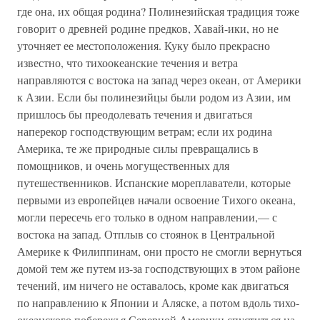
где она, их общая родина? Полинезийская традиция тоже
говорит о древней родине предков, Хавай-ики, но не
уточняет ее местоположения. Куку было прекрасно
известно, что тихоокеанские течения и ветра
направляются с востока на запад через океан, от Америки
к Азии. Если бы полинезийцы были родом из Азии, им
пришлось бы преодолевать течения и двигаться
наперекор господствующим ветрам; если их родина
Америка, те же природные силы превращались в
помощников, и очень могущественных для
путешественников. Испанские мореплаватели, которые
первыми из европейцев начали освоение Тихого океана,
могли пересечь его только в одном направлении,— с
востока на запад. Отплыв со стоянок в Центральной
Америке к Филиппинам, они просто не смогли вернуться
домой тем же путем из-за господствующих в этом районе
течений, им ничего не оставалось, кроме как двигаться
по направлению к Японии и Аляске, а потом вдоль тихо­
океанского побережья Северной Америки спуститься на