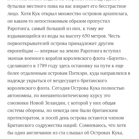
бутылки местного пива на вас взирает его бесстрастное
лицо. Хотя Кук открыл множество островов архипелага,
он каким-то непостижимым образом пропустил
Раротонга, самый большой из них, к тому же
вздымающийся из воды на высоту 650 метров. Честь
первооткрывателей острова принадлежит другим
европейцам — впервые на землю Раротонга вступил
экипаж военного корабля королевского флота «Баунти»,
сделавшего в 1789 году здесь остановку на пути к еще
более отдаленным островам Питкэрн, куда направлялся в
надежде укрыться от вездесущего британского
королевского флота. Сегодня Острова Кука полностью
автономны, по внешнеполитическому курсу это
союзники Новой Зеландии, с которой у них общая
система обороны, но некогда они были британским
протекторатом, и посей день острова остаются членом
Британского содружества наций. Сомневаюсь, что хотя
бы один англичанин из ста слышал об Островах Кука,