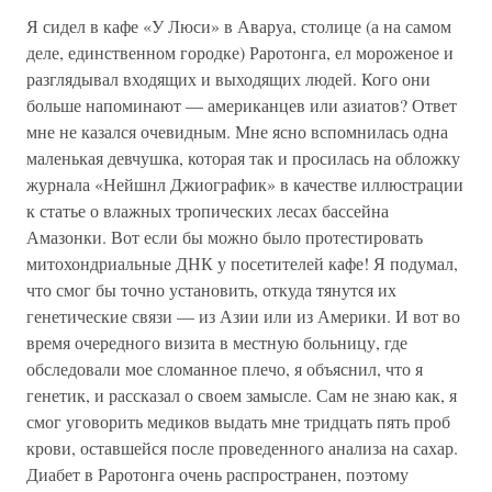
Я сидел в кафе «У Люси» в Аваруа, столице (а на самом
деле, единственном городке) Раротонга, ел мороженое и
разглядывал входящих и выходящих людей. Кого они
больше напоминают — американцев или азиатов? Ответ
мне не казался очевидным. Мне ясно вспомнилась одна
маленькая девчушка, которая так и просилась на обложку
журнала «Нейшнл Джиографик» в качестве иллюстрации
к статье о влажных тропических лесах бассейна
Амазонки. Вот если бы можно было протестировать
митохондриальные ДНК у посетителей кафе! Я подумал,
что смог бы точно установить, откуда тянутся их
генетические связи — из Азии или из Америки. И вот во
время очередного визита в местную больницу, где
обследовали мое сломанное плечо, я объяснил, что я
генетик, и рассказал о своем замысле. Сам не знаю как, я
смог уговорить медиков выдать мне тридцать пять проб
крови, оставшейся после проведенного анализа на сахар.
Диабет в Раротонга очень распространен, поэтому