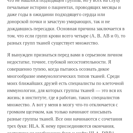
печальные истории о пациентах, проводящих месяцы и
даже годы в ожидании подходящего сердца или
донорской почки и зачастую умирающих, так и не
дождавшись пересадки. Основная причина заключается в
том, что если групп крови всего четыре (А, В, АВ и 0), то
разных групп тканей существует множество.
Я вынужден признаться перед вами в серьезном личном
недостатке, точнее, глубокой несостоятельности. Я
совершенно тупею, когда пытаюсь осознать дикое
многообразие иммунологических типов тканей. Среди
моих ближайших друзей есть специалисты по клеточной
иммунологии, для которых группы тканей — это вся их
жизнь; в институте, где я работаю, таких специалистов
множество. А вот у меня в мозгу что-то отключается с
громким щелчком, как только начинают описывать
разные группы тканей. Все они начинаются с сочетания
трех букв: HLA. К нему присоединяются окончания,
состоящие из комбинации букв и цифр: HLA- DRB1,