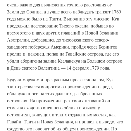
очень важно для вычисления точного расстояния от
Земли до Солнца, а лучше всего наблюдать транзит 1769
года можно было на Таити. Выполнив эту миссию, Кук
продолжил исследование Тихого океана, побывав во
время этого и двух других плаваний в Новой Зеландии,
Австралии, добравшись до тихоокеанского северо-
западного побережья Америки, пройдя через Берингов
пролив и, наконец, попав на Гавайские острова, где его
убили аборигены залива Кеалакекуа на Большом острове
в День святого Валентина — 14 февраля 1779 года.
Будучи моряком и прекрасным профессионалом, Кук
заинтересовался вопросом о происхождении народа,
обнаруженного на этих дальних, разбросанных
островках. На протяжении трех своих плаваний он
отмечал сходство внешнего облика и языков у
островитян, живущих в таких отдаленных местах, как
Гавайи, Таити и Новая Зеландия, и пришел к выводу, что
сходство это говорит об их общем происхождении. Но