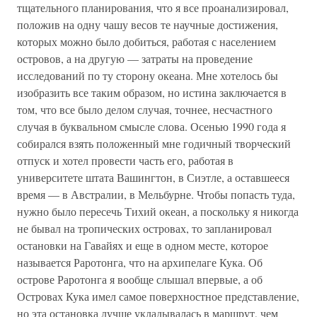
тщательного планирования, что я все проанализировал,
положив на одну чашу весов те научные достижения,
которых можно было добиться, работая с населением
островов, а на другую — затраты на проведение
исследований по ту сторону океана. Мне хотелось бы
изобразить все таким образом, но истина заключается в
том, что все было делом случая, точнее, несчастного
случая в буквальном смысле слова. Осенью 1990 года я
собирался взять положенный мне годичный творческий
отпуск и хотел провести часть его, работая в
университете штата Вашингтон, в Сиэтле, а оставшееся
время — в Австралии, в Мельбурне. Чтобы попасть туда,
нужно было пересечь Тихий океан, а поскольку я никогда
не бывал на тропических островах, то запланировал
остановки на Гавайях и еще в одном месте, которое
называется Раротонга, что на архипелаге Кука. Об
острове Раротонга я вообще слышал впервые, а об
Островах Кука имел самое поверхностное представление,
но эта остановка лучше укладывалась в маршрут, чем