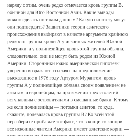
наряду с этим, очень редко отмечается кровь группы В,
обычной для Юго-Восточной Азии. Какие выводы
можно сделать по таким данным? Какую гипотезу могут
они подтвердить? Защитники теории азиатского
происхождения выбирают в качестве аргумента крайнюю
редкость группы крови А у исконных жителей Южной
Америки, а у полинезийцев кровь этой группы обычна,
следовательно, они не могут быть родом из Южной
Америки. Сторонники южно-американской гипотезы
уверенно возражают, ссылаясь на предположение,
высказанное в 1976 году Артуром Мурантом: кровь
группы А у полинезийцев обязана своим появлением не
азиатам, а европейцам, на протяжении трех столетий
вступавшим с островитянами в смешанные браки. К тому
же если полинезийцы — потомки азиатов, то куда,
скажите, подевалась кровь группы В? Ко всей этой
неразберихе прибавьте тот факт, что в конце-то концов
все исконные жители Америки имеют азиатские корни —
ведь именно из Азии тысячи лет назад первопоселенцы