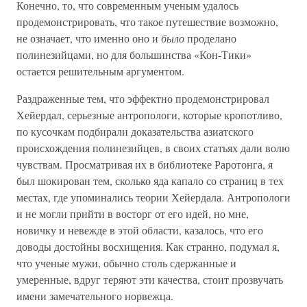
Конечно, то, что современным ученым удалось
продемонстрировать, что такое путешествие возможно,
не означает, что именно оно и
было
проделано
полинезийцами, но для большинства «Кон-Тики»
остается решительным аргументом.
Раздраженные тем, что эффектно продемонстрировал
Хейердал, серьезные антропологи, которые кропотливо,
по кусочкам подбирали доказательства азиатского
происхождения полинезийцев, в своих статьях дали волю
чувствам. Просматривая их в библиотеке Раротонга, я
был шокирован тем, сколько яда капало со страниц в тех
местах, где упоминались теории Хейердала. Антропологи
и не могли прийти в восторг от его идей, но мне,
новичку и невежде в этой области, казалось, что его
доводы достойны восхищения. Как странно, подумал я,
что ученые мужи, обычно столь сдержанные и
умеренные, вдруг теряют эти качества, стоит прозвучать
имени замечательного норвежца.