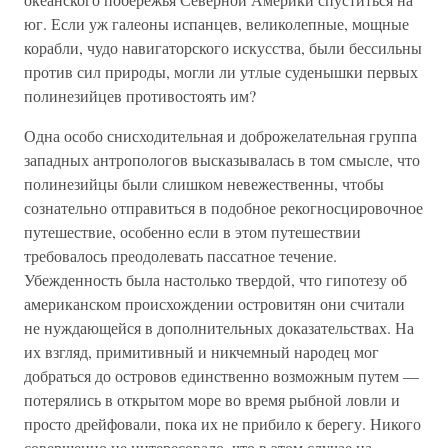
юг. Если уж галеоны испанцев, великолепные, мощные
корабли, чудо навигаторского искусства, были бессильны
против сил природы, могли ли утлые суденышки первых
полинезийцев противостоять им?
Одна особо снисходительная и доброжелательная группа
западных антропологов высказывалась в том смысле, что
полинезийцы были слишком невежественны, чтобы
сознательно отправиться в подобное рекогносцировочное
путешествие, особенно если в этом путешествии
требовалось преодолевать пассатное течение.
Убежденность была настолько твердой, что гипотезу об
американском происхождении островитян они считали
не нуждающейся в дополнительных доказательствах. На
их взгляд, примитивный и никчемный народец мог
добраться до островов единственно возможным путем —
потерялись в открытом море во время рыбной ловли и
просто дрейфовали, пока их не прибило к берегу. Никого
совершенно не интересовало, что в этом случае на