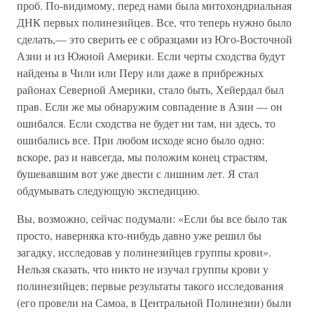
проб. По-видимому, перед нами была митохондриальная
ДНК первых полинезийцев. Все, что теперь нужно было
сделать,— это сверить ее с образцами из Юго-Восточной
Азии и из Южной Америки. Если черты сходства будут
найдены в Чили или Перу или даже в прибрежных
районах Северной Америки, стало быть, Хейердал был
прав. Если же мы обнаружим совпадение в Азии — он
ошибался. Если сходства не будет ни там, ни здесь, то
ошибались все. При любом исходе ясно было одно:
вскоре, раз и навсегда, мы положим конец страстям,
бушевавшим вот уже двести с лишним лет. Я стал
обдумывать следующую экспедицию.
Вы, возможно, сейчас подумали: «Если бы все было так
просто, наверняка кто-нибудь давно уже решил бы
загадку, исследовав у полинезийцев группы крови».
Нельзя сказать, что никто не изучал группы крови у
полинезийцев; первые результаты такого исследования
(его провели на Самоа, в Центральной Полинезии) были