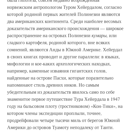
норвежским антропологом Туром Хейердалом, согласно
которой родиной первых жителей Полинезии являются
два американских континента. Среди наиболее весомых
доказательств американского происхождения — широкое
распространение на островах Полинезии
кумары,
или
сладкого картофеля, родиной которого, вне всяких
сомнений, являются Анды в Южной Америке. Хейердал
в своих книгах проводит и другие параллели: в языках,
мифологии и кое-каких археологических находках,
например, каменные изваяния гигантских голов,
найденные на острове Пасхи, которые поразительно
напоминают стиль древних инков. Но самым
убедительным из доказательств явилось само по себе
знаменитое первое путешествие Тура Хейердала в 1947
году на бальсовом плоту (тростниковом) «Кон-Тики», на
котором члены экспедиции проплыли, точнее,
продрейфовали четыре тысячи миль от берегов Южной
Америки до островов Туамоту неподалеку от Таити.