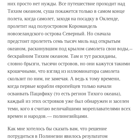
них просто нет нужды. Все путешествие проходит над
Тихим океаном, суша покажется только в самом конце
полета, когда самолет, заходя на посадку в Окленде,
пролетит над полуостровом Коромандель
новозеландского острова Северный. Но сначала
предстоит пролететь семь тысяч миль над открытым
океаном, раскинувшим под крылом самолета свои воды,--
бескрайним Тихим океаном. Там и тут раскиданы,
словно брызги, тысячи островов, но они кажутся такими
крошечными, что взгляд из иллюминатора самолета
скользит по ним, не замечая. А ведь к тому времени,
когда первые корабли европейцев только начали
осваивать Пацифику (то есть регион Тихого океана),
каждый из этих островков уже был обнаружен и заселен
теми, кого я считаю величайшими мореплавателями всех
времен и народов.— полинезийцами.
Как мне хотелось бы сказать вам, что решение
потрудиться в Полинезии явилось результатом