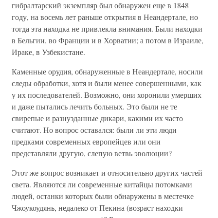
гибралтарский экземпляр был обнаружен еще в 1848
году, на восемь лет раньше открытия в Неандертале, но
тогда эта находка не привлекла внимания. Были находки
в Бельгии, во Франции и в Хорватии; а потом в Израиле,
Ираке, в Узбекистане.
Каменные орудия, обнаруженные в Неандертале, носили
следы обработки, хотя и были менее совершенными, как
у их последователей. Возможно, они хоронили умерших
и даже пытались лечить больных. Это были не те
свирепые и разнузданные дикари, какими их часто
считают. Но вопрос оставался: были ли эти люди
предками современных европейцев или они
представляли другую, слепую ветвь эволюции?
Этот же вопрос возникает и относительно других частей
света. Являются ли современные китайцы потомками
людей, останки которых были обнаружены в местечке
Чжоукоудянь, недалеко от Пекина (возраст находки