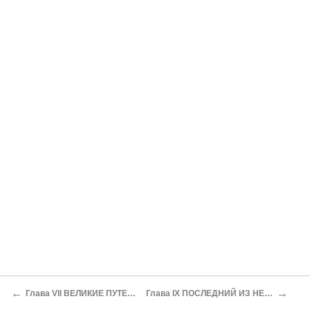
←
→
Глава VII ВЕЛИКИЕ ПУТЕШЕСТВЕННИКИ
Глава IX ПОСЛЕДНИЙ ИЗ НЕАНДЕРТАЛЬЦЕВ