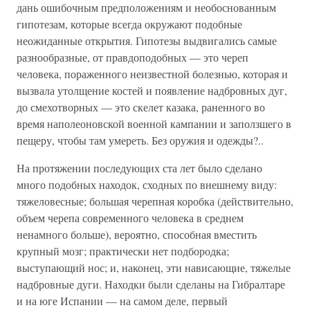
дань ошибочным предположениям и необоснованным
гипотезам, которые всегда окружают подобные
неожиданные открытия. Гипотезы выдвигались самые
разнообразные, от правдоподобных — это череп
человека, пораженного неизвестной болезнью, которая и
вызвала утолщение костей и появление надбровных дуг,
до смехотворных — это скелет казака, раненного во
время наполеоновской военной кампании и заползшего в
пещеру, чтобы там умереть. Без оружия и одежды?..
На протяжении последующих ста лет было сделано
много подобных находок, сходных по внешнему виду:
тяжеловесные; большая черепная коробка (действительно,
объем черепа современного человека в среднем
ненамного больше), вероятно, способная вместить
крупный мозг; практически нет подбородка;
выступающий нос; и, наконец, эти нависающие, тяжелые
надбровные дуги. Находки были сделаны на Гибралтаре
и на юге Испании — на самом деле, первый