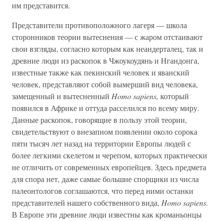
им представится.
Представители противоположного лагеря — школа
сторонников теории вытеснения — с жаром отстаивают
свои взгляды, согласно которым как неандерталец, так и
древние люди из раскопок в Чжоукоудянь и Нгандонга,
известные также как пекинский человек и яванский
человек, представляют собой вымерший вид человека,
замещенный и вытесненный
Homo sapiens,
который
появился в Африке и оттуда расселился по всему миру.
Данные раскопок, говорящие в пользу этой теории,
свидетельствуют о внезапном появлении около сорока
пяти тысяч лет назад на территории Европы людей с
более легкими скелетом и черепом, которых практически
не отличить от современных европейцев. Здесь предмета
для спора нет, даже самые большие спорщики из числа
палеонтологов соглашаются, что перед ними останки
представителей нашего собственного вида,
Homo sapiens.
В Европе эти древние люди известны как кроманьонцы