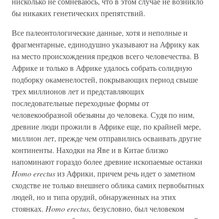
нисколько не сомневаюсь, что в этом случае не возникло
бы никаких генетических препятствий.
Все палеонтологические данные, хотя и неполные и
фрагментарные, единодушно указывают на Африку как
на место происхождения предков всего человечества. В
Африке и только в Африке удалось собрать солидную
подборку окаменелостей, покрывающих период свыше
трех миллионов лет и представляющих
последовательные переходные формы от
человекообразной обезьяны до человека. Судя по ним,
древние люди прожили в Африке еще, по крайней мере,
миллион лет, прежде чем отправились осваивать другие
континенты. Находки на Яве и в Китае близко
напоминают гораздо более древние ископаемые останки
Homo erectus
из Африки, причем речь идет о заметном
сходстве не только внешнего облика самих первобытных
людей, но и типа орудий, обнаруженных на этих
стоянках.
Homo erectus,
безусловно, был человеком