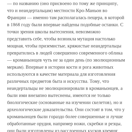
— по названию (оно присвоено по тому же принципу,
что и неандертальцам) местности Кро-Маньон во
Франции — именно там располагалась пещера, в которой
в 1868 году были впервые найдены подобные останки. С
точки зрения школы вытеснения, невозможно
представить себе, чтобы возникла мутация настолько
мощная, чтобы приземистые, кряжистые неандертальцы
превратились в людей совершенно современного облика
— кроманьонцев чуть не за один день (по эволюционным
меркам). Впервые в истории кости и рога животных
используются в качестве материала для изготовления
различных предметов быта и искусства. Тому, что
неандертальцы не эволюционировали в кроманьонцев, а
были ими внезапно вытеснены, имеются не только
биологические (основанные на изучении скелетов), но и
археологические доказательства. Они состоят в том, что у
кроманьонцев были гораздо более совершенные и лучше
обработанные орудия, например ножи, скребки и резцы,
они были изготовлены из расслоенных кусков кремня;