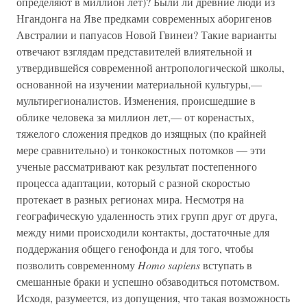
определяют в миллион лет)? Были ли древние люди из
Нгандонга на Яве предками современных аборигенов
Австралии и папуасов Новой Гвинеи? Такие варианты
отвечают взглядам представителей влиятельной и
утвердившейся современной антропологической школы,
основанной на изучении материальной культуры,—
мультирегионалистов. Изменения, происшедшие в
облике человека за миллион лет,— от коренастых,
тяжелого сложения предков до изящных (по крайней
мере сравнительно) и тонкокостных потомков — эти
ученые рассматривают как результат постепенного
процесса адаптации, который с разной скоростью
протекает в разных регионах мира. Несмотря на
географическую удаленность этих групп друг от друга,
между ними происходили контакты, достаточные для
поддержания общего генофонда и для того, чтобы
позволить современному
Homo sapiens
вступать в
смешанные браки и успешно обзаводиться потомством.
Исходя, разумеется, из допущения, что такая возможность