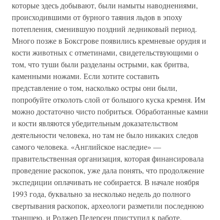
которые здесь добывают, были намыты наводнениями,
происходившими от бурного таяния льдов в эпоху
потепления, сменившую поздний ледниковый период.
Много позже в Боксгрове появились кремневые орудия и
кости животных с отметинами, свидетельствующими о
том, что туши были разделаны острыми, как бритва,
каменными ножами. Если хотите составить
представление о том, насколько остры они были,
попробуйте отколоть слой от большого куска кремня. Им
можно достаточно чисто побриться. Обработанные камни
и кости являются убедительным доказательством
деятельности человека, но там не было никаких следов
самого человека. «Английское наследие» —
правительственная организация, которая финансировала
проведение раскопок, уже дала понять, что продолжение
экспедиции оплачивать не собирается. В начале ноября
1993 года, буквально за несколько недель до полного
свертывания раскопок, археологи разметили последнюю
траншею, и Роджер Педерсен приступил к работе.