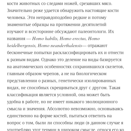
кости животных со следами ножей, срезавших мясо.
Значительно реже удается обнаружить настоящие кости
человека. Эти неправдоподобно редкие и потому
знаменитые образцы на протяжении десятилетий
изучают и всесторонне обсуждают палеонтологи. Их
названия —
Homo habilis, Homo erectus, Homo
heidelbergensis, Homo neanderthalensis
— отражают
бесконечные попытки расклассифицировать их и отнести
к разным видам. Однако это деление на виды базируется
на анатомических особенностях сохранившихся скелетов,
главным образом черепов, а не на биологическом
представлении о разных, генетически изолированных
видах, не способных скрещиваться друг с другом. Такая
классификация является условной, она может быть
удобна в работе, но не имеет никакого эволюционного
смысла и значения. Абсолютно невозможно, основываясь
единственно на форме костей, пытаться ответить на
вопрос о том, были ли способны люди (в данном случае я
употребляю этот термин в широком смысле, относя его ко