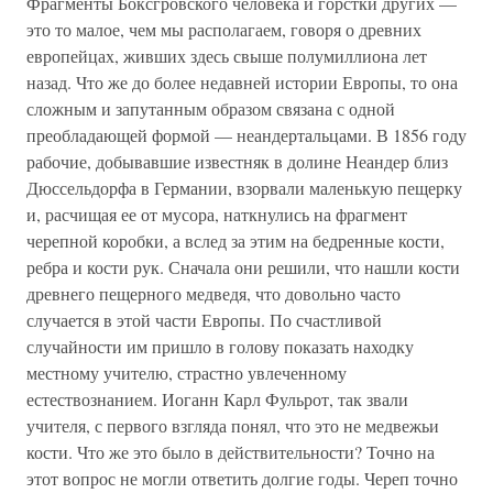
Фрагменты Боксгровского человека и горстки других —
это то малое, чем мы располагаем, говоря о древних
европейцах, живших здесь свыше полумиллиона лет
назад. Что же до более недавней истории Европы, то она
сложным и запутанным образом связана с одной
преобладающей формой — неандертальцами. В 1856 году
рабочие, добывавшие известняк в долине Неандер близ
Дюссельдорфа в Германии, взорвали маленькую пещерку
и, расчищая ее от мусора, наткнулись на фрагмент
черепной коробки, а вслед за этим на бедренные кости,
ребра и кости рук. Сначала они решили, что нашли кости
древнего пещерного медведя, что довольно часто
случается в этой части Европы. По счастливой
случайности им пришло в голову показать находку
местному учителю, страстно увлеченному
естествознанием. Иоганн Карл Фульрот, так звали
учителя, с первого взгляда понял, что это не медвежьи
кости. Что же это было в действительности? Точно на
этот вопрос не могли ответить долгие годы. Череп точно