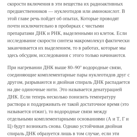
скорости включения в эти вещества их радиоактивных
предшественников — нуклеотидов или аминокислот. В
этой главе речь пойдет об опытах, Которые проводят
почти исключительно в пробирках с чистыми
препаратами ДНК и РНК, выделенными из клеток. Если
исследование скорости синтеза макромолекул фактически
заканчивается их выделением, то в работах, которые мы
здесь обсудим, исследования с этого только начинаются.
При нагревании ДНК выше 80–90° водородные связи,
соединяющие комплементарные пары нуклеотидов друг с
другом, разрываются и двойная спираль ДНК распадается
на две одиночные нити. Это называется денатурацией
ДНК. Если теперь несколько понизить температуру
раствора и поддерживать ее такой достаточное время (это
называется отжиг), то водородные связи между
отдельными комплементарными основаниями (А и Т, Г и
Ц) будут возникать снова. Однако устойчивая двойная
спираль ДНК образуется лишь в том случае, если эти