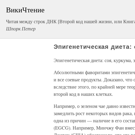
ВикиЧтение
Читая между строк ДНК [Второй код нашей жизни, или Книга
Шпорк Петер
Эпигенетическая диета: 
Эпигенетическая диета: соя, куркума, 
Абсолютными фаворитами эпигенетиче
и все соевые продукты. Доказано, что
вследствие этого, по крайней мере т
второй код в наших клетках.
Например, о зеленом чае давно извес
замедлить рост некоторых видов рака, 
одна из причин — наличие в его соста
(EGCG). Например, Минчжу Фан вместе
Джерси (США) обнаружили, что это в