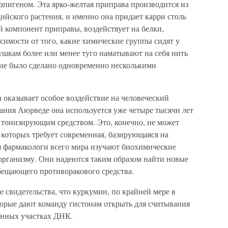
 эпигеном. Эта ярко-желтая приправа производится из
йского растения, и именно она придает карри столь
 компонент приправы, воздействует на белки,
симости от того, какие химические группы сидят у
ушкам более или менее туго наматывают на себя нить
ие было сделано одновременно несколькими
а оказывает особое воздействие на человеческий
ания Аюрведе она используется уже четыре тысячи лет
 тонизирующим средством. Это, конечно, не может
 которых требует современная, базирующаяся на
я фармакологи всего мира изучают биохимические
организму. Они надеются таким образом найти новые
бещающего противоракового средства.
 свидетельства, что куркумин, по крайней мере в
торые дают команду гистонам открыть для считывания
енных участках ДНК.