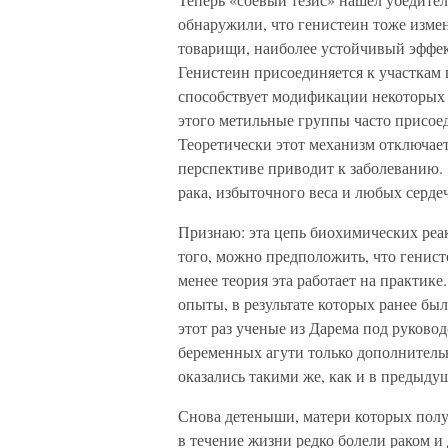
обнаружили, что генистеин тоже измен
товарищи, наиболее устойчивый эффект
Генистеин присоединяется к участкам п
способствует модификации некоторых 
этого метильные группы часто присое
Теоретически этот механизм отключает
перспективе приводит к заболеванию.
рака, избыточного веса и любых серде
Признаю: эта цепь биохимических реа
того, можно предположить, что генист
менее теория эта работает на практик
опыты, в результате которых ранее бы
этот раз ученые из Дарема под руков
беременных агути только дополнитель
оказались такими же, как и в предыду
Снова детеныши, матери которых пол
в течение жизни редко болели раком и