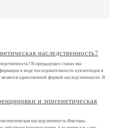
енетическая наследственность?
следственность? В предыдущих главах мы
нформации в виде последовательности нуклеотидов в
 является единственной формой наследственности. В
ренцировки и эпигенетическая
пигенетическая наследственность Факторы,
действуют короткое время, в то время как само