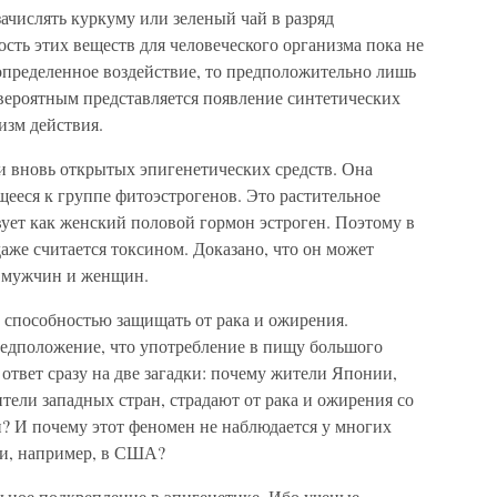
ачислять куркуму или зеленый чай в разряд
сть этих веществ для человеческого организма пока не
определенное воздействие, то предположительно лишь
 вероятным представляется появление синтетических
изм действия.
и вновь открытых эпигенетических средств. Она
щееся к группе фитоэстрогенов. Это растительное
вует как женский половой гормон эстроген. Поэтому в
аже считается токсином. Доказано, что он может
 мужчин и женщин.
 способностью защищать от рака и ожирения.
едположение, что употребление в пищу большого
 ответ сразу на две загадки: почему жители Японии,
тели западных стран, страдают от рака и ожирения со
 И почему этот феномен не наблюдается у многих
ли, например, в США?
льное подкрепление в эпигенетике. Ибо ученые