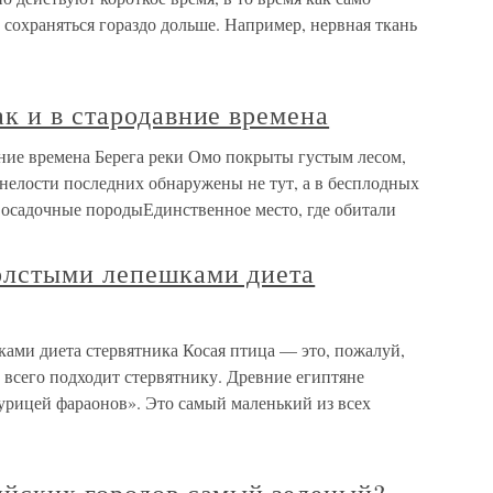
сохраняться гораздо дольше. Например, нервная ткань
к и в стародавние времена
вние времена Берега реки Омо покрыты густым лесом,
енелости последних обнаружены не тут, а в бесплодных
 осадочные породыЕдинственное место, где обитали
олстыми лепешками диета
ами диета стервятника Косая птица — это, пожалуй,
 всего подходит стервятнику. Древние египтяне
урицей фараонов». Это самый маленький из всех