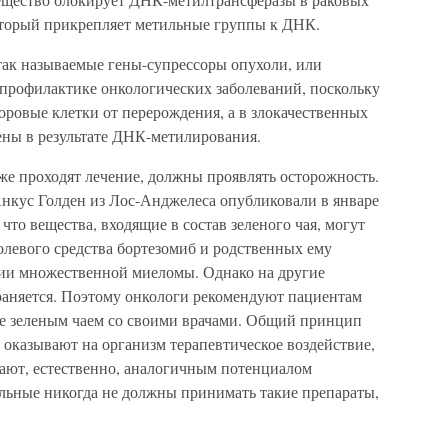
который прикрепляет метильные группы к ДНК.
так называемые гены-супрессоры опухоли, или
 профилактике онкологических заболеваний, поскольку
ровые клетки от перерождения, а в злокачественных
ны в результате ДНК-метилирования.
же проходят лечение, должны проявлять осторожность.
нкус Голден из Лос-Анджелеса опубликовали в январе
что вещества, входящие в состав зеленого чая, могут
олевого средства бортезомиб и родственных ему
нии множественной миеломы. Однако на другие
раняется. Поэтому онкологи рекомендуют пациентам
ие зеленым чаем со своими врачами. Общий принцип
 оказывают на организм терапевтическое воздействие,
ают, естественно, аналогичным потенциалом
льные никогда не должны принимать такие препараты,