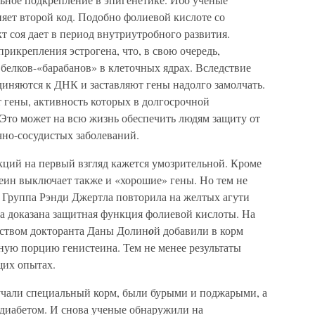
яет второй код. Подобно фолиевой кислоте со
 соя дает в период внутриутробного развития.
рикрепления эстрогена, что, в свою очередь,
белков-«барабанов» в клеточных ядрах. Вследствие
диняются к ДНК и заставляют гены надолго замолчать.
 гены, активность которых в долгосрочной
 Это может на всю жизнь обеспечить людям защиту от
чно-сосудистых заболеваний.
кций на первый взгляд кажется умозрительной. Кроме
еин выключает также и «хорошие» гены. Но тем не
е. Группа Рэнди Джертла повторила на желтых агути
ла доказана защитная функция фолиевой кислоты. На
одством докторанта Даны Долин
о
й добавили в корм
ную порцию генистеина. Тем не менее результаты
щих опытах.
учали специальный корм, были бурыми и поджарыми, а
 диабетом. И снова ученые обнаружили на