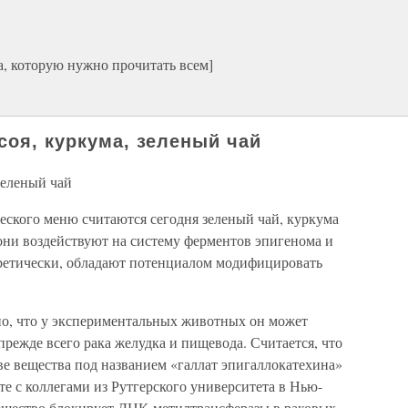
, которую нужно прочитать всем]
соя, куркума, зеленый чай
зеленый чай
ского меню считаются сегодня зеленый чай, куркума
 они воздействуют на систему ферментов эпигенома и
еоретически, обладают потенциалом модифицировать
тно, что у экспериментальных животных он может
прежде всего рака желудка и пищевода. Считается, что
ве вещества под названием «галлат эпигаллокатехина»
 с коллегами из Рутгерского университета в Нью-
ещество блокирует ДНК-метилтрансферазы в раковых