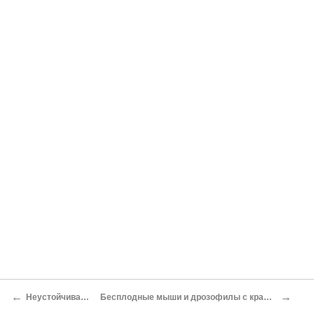
←
→
Неустойчивая догма
Бесплодные мыши и дрозофилы с красными глазами