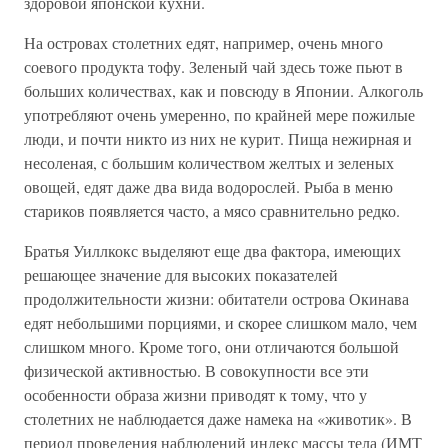
здоровой японской кухни.
На островах столетних едят, например, очень много
соевого продукта тофу. Зеленый чай здесь тоже пьют в
больших количествах, как и повсюду в Японии. Алкоголь
употребляют очень умеренно, по крайней мере пожилые
люди, и почти никто из них не курит. Пища нежирная и
несоленая, с большим количеством желтых и зеленых
овощей, едят даже два вида водорослей. Рыба в меню
стариков появляется часто, а мясо сравнительно редко.
Братья Уиллкокс выделяют еще два фактора, имеющих
решающее значение для высоких показателей
продолжительности жизни: обитатели острова Окинава
едят небольшими порциями, и скорее слишком мало, чем
слишком много. Кроме того, они отличаются большой
физической активностью. В совокупности все эти
особенности образа жизни приводят к тому, что у
столетних не наблюдается даже намека на «животик». В
период проведения наблюдений индекс массы тела (ИМТ