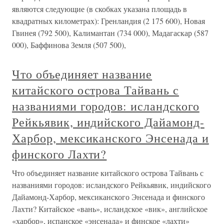
являются следующие (в скобках указана площадь в
квадратных километрах): Гренландия (2 175 600), Новая
Гвинея (792 500), Калимантан (734 000), Мадагаскар (587
000), Баффинова Земля (507 500),
Что объединяет название
китайского острова Тайвань с
названиями городов: исландского
Рейкьявик, индийского Дайамонд-
Харбор, мексиканского Энсенада и
финского Лахти?
Что объединяет название китайского острова Тайвань с
названиями городов: исландского Рейкьявик, индийского
Дайамонд-Харбор, мексиканского Энсенада и финского
Лахти? Китайское «вань», исландское «вик», английское
«харбор», испанское «энсенада» и финское «лахти»