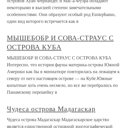
островов Хуан Фернандес и Мас-а-Фуэра обладают
некоторыми в высшей степени замечательными
особенностями. Они образуют особый род Eustephanus,
один вид которого встречается как в
МЫШЕБОБР И СОВА-СТРАУС С
ОСТРОВА КУБА
МЫШЕБОБР И СОВА-СТРАУС С ОСТРОВА КУБА
Интересно, что история фауны материка-острова Южной
Америки как бы в миниатюре повторилась на лежащем к
северу от него настоящем острове — на Кубе.Южные
копытные хоть очень несмело, но все же перебрались по
Панамскому перешейку в
Чудеса острова Мадагаскар
Чудеса острова Мадагаскар Мадагаскарское царство
является единственной островной зоогеографической