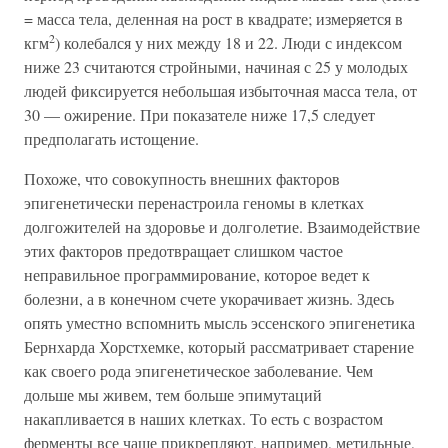
= масса тела, деленная на рост в квадрате; измеряется в
2
кгм
) колебался у них между 18 и 22. Люди с индексом
ниже 23 считаются стройными, начиная с 25 у молодых
людей фиксируется небольшая избыточная масса тела, от
30 — ожирение. При показателе ниже 17,5 следует
предполагать истощение.
Похоже, что совокупность внешних факторов
эпигенетически перенастроила геномы в клетках
долгожителей на здоровье и долголетие. Взаимодействие
этих факторов предотвращает слишком частое
неправильное программирование, которое ведет к
болезни, а в конечном счете укорачивает жизнь. Здесь
опять уместно вспомнить мысль эссенского эпигенетика
Бернхарда Хорстхемке, который рассматривает старение
как своего рода эпигенетическое заболевание. Чем
дольше мы живем, тем больше эпимутаций
накапливается в наших клетках. То есть с возрастом
ферменты все чаще прикрепляют, например, метильные,