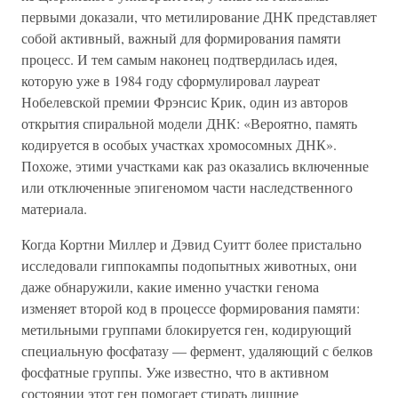
первыми доказали, что метилирование ДНК представляет
собой активный, важный для формирования памяти
процесс. И тем самым наконец подтвердилась идея,
которую уже в 1984 году сформулировал лауреат
Нобелевской премии Фрэнсис Крик, один из авторов
открытия спиральной модели ДНК: «Вероятно, память
кодируется в особых участках хромосомных ДНК».
Похоже, этими участками как раз оказались включенные
или отключенные эпигеномом части наследственного
материала.
Когда Кортни Миллер и Дэвид Суитт более пристально
исследовали гиппокампы подопытных животных, они
даже обнаружили, какие именно участки генома
изменяет второй код в процессе формирования памяти:
метильными группами блокируется ген, кодирующий
специальную фосфатазу — фермент, удаляющий с белков
фосфатные группы. Уже известно, что в активном
состоянии этот ген помогает стирать лишние