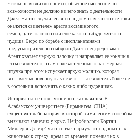
Чтобы не возникло паники, обычное население по
возможности не должно ничего знать о деятельности
Джея. На тот случай, если по недосмотру кто-то все-таки
окажется свидетелем ареста восьминогого,
семнадцатиголового или еще какого-нибудь жуткого
чудища, Бюро по борьбе с инопланетянами
предусмотрительно снабдило Джея спецсредствами.
Агент хватает черную палочку и направляет ее кончик в
глаза свидетелю, а сам надевает черные очки. Черная
штучка при этом испускает яркую молнию, которая
вызывает мгновенную амнезию, — и свидетель более не
в состоянии вспомнить о каких-либо чудовищах.
История эта не столь утопична, как кажется. В
Алабамском университете (Бирмингем, США)
существует лаборатория, в которой химическим способом
вызывают амнезию у крыс. Нейробиологи Кортни
Миллер и Дэвид Суитт сначала приучают подопытных
животных к страху, время от времени помещая их в