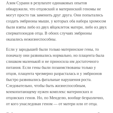
Азим Сурани в результате одинаковых опытов
обнаружили, что отцовский и материнский геномы не
могут просто так заменить друг друга. Они попытались
создать эмбрионы мыши, у которых оба набора хромосом
были взяты либо из двух яйцеклеток матери, либо из двух
сперматозоидов отца. В обоих случаях эмбрионы
оказались нежизнеспособны.
Если у зародышей были только материнские гены, то
поначалу они развивались нормально, но плацента была
слишком маленькой и не приносила им достаточного
питания. Если гены были позаимствованы только у
отцов, плацента чрезмерно разрасталась и у эмбрионов
быстро развивались фатальные нарушения роста.
Следовательно, чтобы быть жизнеспособным,
млекопитающему нужен комплекс материнских и
отцовских генов. Но, по Менделю, вообще безразлично,
от кого унаследован геном — от матери или от отца.