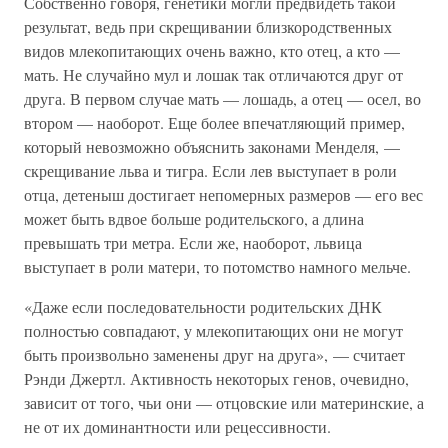
Собственно говоря, генетики могли предвидеть такой
результат, ведь при скрещивании близкородственных
видов млекопитающих очень важно, кто отец, а кто —
мать. Не случайно мул и лошак так отличаются друг от
друга. В первом случае мать — лошадь, а отец — осел, во
втором — наоборот. Еще более впечатляющий пример,
который невозможно объяснить законами Менделя, —
скрещивание льва и тигра. Если лев выступает в роли
отца, детеныш достигает непомерных размеров — его вес
может быть вдвое больше родительского, а длина
превышать три метра. Если же, наоборот, львица
выступает в роли матери, то потомство намного мельче.
«Даже если последовательности родительских ДНК
полностью совпадают, у млекопитающих они не могут
быть произвольно заменены друг на друга», — считает
Рэнди Джертл. Активность некоторых генов, очевидно,
зависит от того, чьи они — отцовские или материнские, а
не от их доминантности или рецессивности.