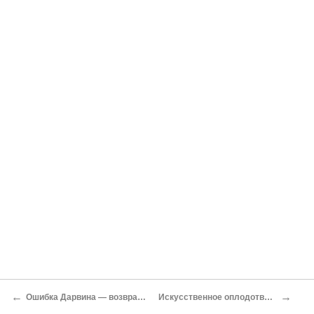
←
→
Ошибка Дарвина — возвращение Ламарка?
Искусственное оплодотворение — риск?