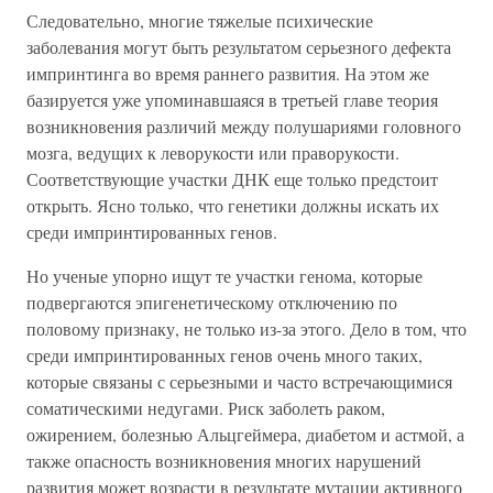
Следовательно, многие тяжелые психические
заболевания могут быть результатом серьезного дефекта
импринтинга во время раннего развития. На этом же
базируется уже упоминавшаяся в третьей главе теория
возникновения различий между полушариями головного
мозга, ведущих к леворукости или праворукости.
Соответствующие участки ДНК еще только предстоит
открыть. Ясно только, что генетики должны искать их
среди импринтированных генов.
Но ученые упорно ищут те участки генома, которые
подвергаются эпигенетическому отключению по
половому признаку, не только из-за этого. Дело в том, что
среди импринтированных генов очень много таких,
которые связаны с серьезными и часто встречающимися
соматическими недугами. Риск заболеть раком,
ожирением, болезнью Альцгеймера, диабетом и астмой, а
также опасность возникновения многих нарушений
развития может возрасти в результате мутации активного