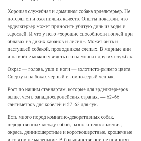
Хорошая служебная и домашняя собака эрдельтерьер. Не
потерял он и охотничьих качеств. Опыты показали, что
эрдельтерьер может приносить убитую дичь из воды и
зарослей. И что у него «хорошие способности гончей при
облавах на диких кабанов и лисиц». Может быть и
пастушьей собакой, проводником слепых. В мирные дни
и на войне можно увидеть его на многих других службах.
Окрас — голова, уши и ноги — золотисто-рыжего цвета.
Сверху и на боках черный и темно-серый чепрак.
Рост по нашим стандартам, которые для эрдельтерьеров
выше, чем в западноевропейских странах, — 62–66
сантиметров для кобелей и 57–63 для сук.
Есть много пород комнатно-декоративных собак,
неродственных между собой, разного телосложения,
окраса, длинношерстные и короткошерстные, крошечные
и совсем не маленькие. В большинстве они не приносят