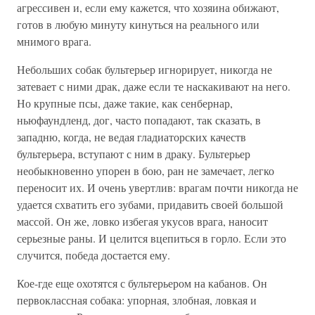
агрессивен и, если ему кажется, что хозяина обижают,
готов в любую минуту кинуться на реального или
мнимого врага.
Небольших собак бультерьер игнорирует, никогда не
затевает с ними драк, даже если те наскакивают на него.
Но крупные псы, даже такие, как сенбернар,
ньюфаундленд, дог, часто попадают, так сказать, в
западню, когда, не ведая гладиаторских качеств
бультерьера, вступают с ним в драку. Бультерьер
необыкновенно упорен в бою, ран не замечает, легко
переносит их. И очень увертлив: врагам почти никогда не
удается схватить его зубами, придавить своей большой
массой. Он же, ловко избегая укусов врага, наносит
серьезные раны. И целится вцепиться в горло. Если это
случится, победа достается ему.
Кое-где еще охотятся с бультерьером на кабанов. Он
первоклассная собака: упорная, злобная, ловкая и