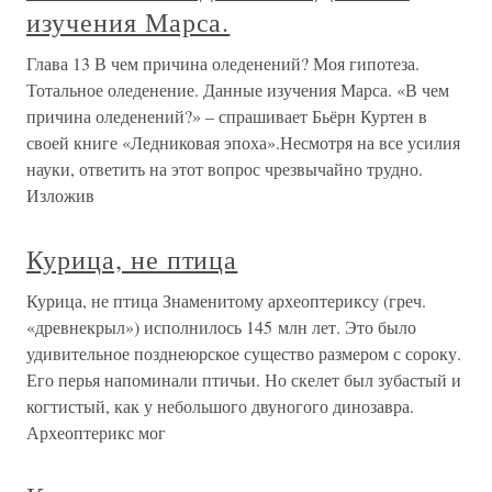
изучения Марса.
Глава 13 В чем причина оледенений? Моя гипотеза.
Тотальное оледенение. Данные изучения Марса. «В чем
причина оледенений?» – спрашивает Бьёрн Куртен в
своей книге «Ледниковая эпоха».Несмотря на все усилия
науки, ответить на этот вопрос чрезвычайно трудно.
Изложив
Курица, не птица
Курица, не птица Знаменитому археоптериксу (греч.
«древнекрыл») исполнилось 145 млн лет. Это было
удивительное позднеюрское существо размером с сороку.
Его перья напоминали птичьи. Но скелет был зубастый и
когтистый, как у небольшого двуногого динозавра.
Археоптерикс мог