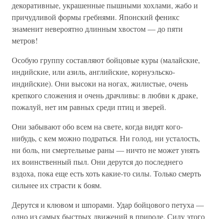
декоративные, украшенные пышными хохлами, жабо и
причудливой формы гребнями. Японский феникс
знаменит невероятно длинным хвостом — до пяти
метров!
Особую группу составляют бойцовые куры (малайские,
индийские, или азиль, английские, корнуэльско-
индийские). Они высоки на ногах, жилистые, очень
крепкого сложения и очень драчливы: в любви к драке,
пожалуй, нет им равных среди птиц и зверей.
Они забывают обо всем на свете, когда видят кого-
нибудь, с кем можно подраться. Ни голод, ни усталость,
ни боль, ни смертельные раны — ничто не может унять
их воинственный пыл. Они дерутся до последнего
вздоха, пока еще есть хоть какие-то силы. Только смерть
сильнее их страсти к боям.
Дерутся и клювом и шпорами. Удар бойцового петуха —
одно из самых быстрых движений в природе. Силу этого