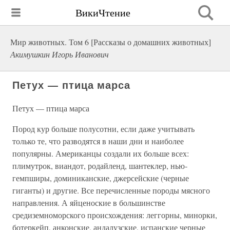
ВикиЧтение
Мир животных. Том 6 [Рассказы о домашних животных]
Акимушкин Игорь Иванович
Петух — птица марса
Петух — птица марса
Пород кур больше полусотни, если даже учитывать
только те, что разводятся в наши дни и наиболее
популярны. Американцы создали их больше всех:
плимутрок, виандот, родайленд, шантеклер, нью-
гемпширы, доминиканские, джерсейские (черные
гиганты) и другие. Все перечисленные породы мясного
направления. А яйценоские в большинстве
средиземноморского происхождения: леггорны, минорки,
ботеркейп, анконские, андалузские, испанские черные