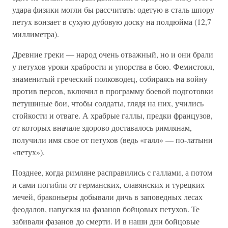
удара физики могли бы рассчитать: одетую в сталь шпору
петух вонзает в сухую дубовую доску на полдюйма (12,7
миллиметра).
Древние греки — народ очень отважный, но и они брали
у петухов уроки храбрости и упорства в бою. Фемистокл,
знаменитый греческий полководец, собираясь на войну
против персов, включил в программу боевой подготовки
петушиные бои, чтобы солдаты, глядя на них, учились
стойкости и отваге. А храбрые галлы, предки французов,
от которых вначале здорово доставалось римлянам,
получили имя свое от петухов (ведь «галл» — по-латыни
«петух»).
Позднее, когда римляне расправились с галлами, а потом
и сами погибли от германских, славянских и турецких
мечей, браконьеры добывали дичь в заповедных лесах
феодалов, напуская на фазанов бойцовых петухов. Те
забивали фазанов до смерти. И в наши дни бойцовые