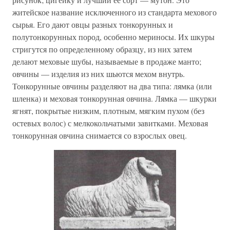
житейское название исключенного из стандарта мехового
сырья. Его дают овцы разных тонкорунных и
полутонкорунных пород, особенно мериносы. Их шкуры
стригутся по определенному образцу, из них затем
делают меховые шубы, называемые в продаже манто;
овчины — изделия из них шьются мехом внутрь.
Тонкорунные овчины разделяют на два типа: лямка (или
шленка) и меховая тонкорунная овчина. Лямка — шкурки
ягнят, покрытые низким, плотным, мягким пухом (без
остевых волос) с мелкокольчатыми завитками. Меховая
тонкорунная овчина снимается со взрослых овец.