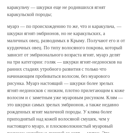
каракульчу — шкурки еще не родившихся ягнят
каракульской породы;
муарэ — по происхождению то же, что и каракульча, —
шкурки ягнят-эмбрионов, но не каракульских, а
маличных овец, разводимых в Крыму. Получают его и от
курдючных овец. По типу волосяного покрова, который
зависит от эмбрионального возраста ягнят, муарэ делят
на три категории: голяк — шкурки ягнят-недоносков на
ранних стадиях утробного развития с только что
начинающим пробиваться волосом, без муарового
рисунка. Муарэ настоящий — шкурки более зрелых
ягнят-недоносков с низким, плотно прилегающим к коже
волосом и с заметным уже муаровым рисунком. Клям —
это шкурки самых зрелых эмбрионов, а также недавно
рожденных ягнят маличной породы. У кляма более
приподнятый над кожей волосяной смушек, чем у
настоящего муарэ, и плосковолокнистый муаровый
рисунок; цигейку и лучший ее сорт — мутон. Это