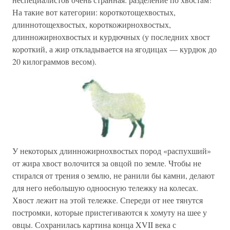
На такие вот категории: короткотощехвостых,
длиннотощехвостых, короткожирнохвостых,
длинножирнохвостых и курдючных (у последних хвост
короткий, а жир откладывается на ягодицах — курдюк до
20 килограммов весом).
У некоторых длинножирнохвостых пород «распухший»
от жира хвост волочится за овцой по земле. Чтобы не
стирался от трения о землю, не ранили бы камни, делают
для него небольшую одноосную тележку на колесах.
Хвост лежит на этой тележке. Спереди от нее тянутся
постромки, которые пристегиваются к хомуту на шее у
овцы. Сохранилась картина конца XVII века с