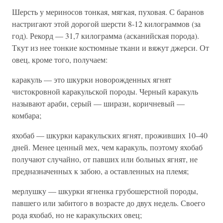
Шерсть у мериносов тонкая, мягкая, пуховая. С баранов
настригают этой дорогой шерсти 8-12 килограммов (за
год). Рекорд — 31,7 килограмма (асканийская порода).
Ткут из нее тонкие костюмные ткани и вяжут джерси. От
овец, кроме того, получаем:
каракуль — это шкурки новорожденных ягнят
чистокровной каракульской породы. Черный каракуль
называют араби, серый — ширази, коричневый —
комбара;
яхобаб — шкурки каракульских ягнят, проживших 10–40
дней. Менее ценный мех, чем каракуль, поэтому яхобаб
получают случайно, от павших или больных ягнят, не
предназначенных к забою, а оставленных на племя;
мерлушку — шкурки ягненка грубошерстной породы,
павшего или забитого в возрасте до двух недель. Своего
рода яхобаб, но не каракульских овец;