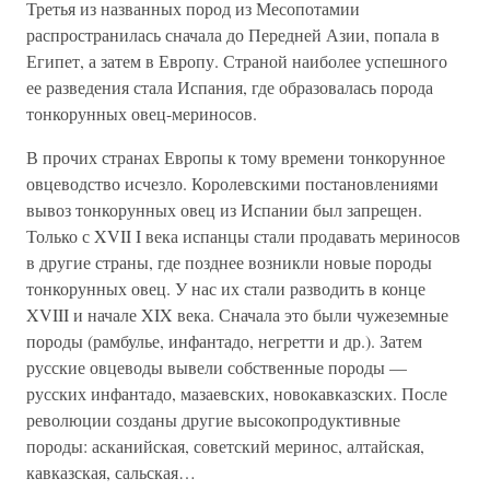
Третья из названных пород из Месопотамии
распространилась сначала до Передней Азии, попала в
Египет, а затем в Европу. Страной наиболее успешного
ее разведения стала Испания, где образовалась порода
тонкорунных овец-мериносов.
В прочих странах Европы к тому времени тонкорунное
овцеводство исчезло. Королевскими постановлениями
вывоз тонкорунных овец из Испании был запрещен.
Только с XVII I века испанцы стали продавать мериносов
в другие страны, где позднее возникли новые породы
тонкорунных овец. У нас их стали разводить в конце
XVIII и начале XIX века. Сначала это были чужеземные
породы (рамбулье, инфантадо, негретти и др.). Затем
русские овцеводы вывели собственные породы —
русских инфантадо, мазаевских, новокавказских. После
революции созданы другие высокопродуктивные
породы: асканийская, советский меринос, алтайская,
кавказская, сальская…