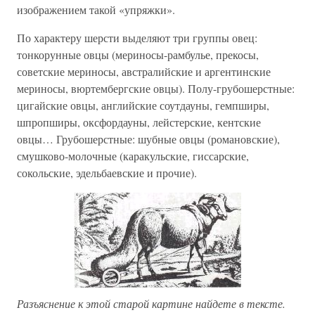
изображением такой «упряжки».
По характеру шерсти выделяют три группы овец:
тонкорунные овцы (мериносы-рамбулье, прекосы,
советские мериносы, австралийские и аргентинские
мериносы, вюртембергские овцы). Полу-грубошерстные:
цигайские овцы, английские соутдауны, гемпширы,
шпропширы, оксфордауны, лейстерские, кентские
овцы… Грубошерстные: шубные овцы (романовские),
смушково-молочные (каракульские, гиссарские,
сокольские, эдельбаевские и прочие).
Разъяснение к этой старой картине найдете в тексте.