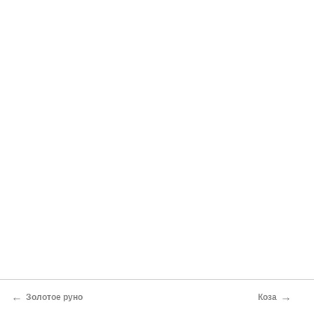
←
→
Золотое руно
Коза