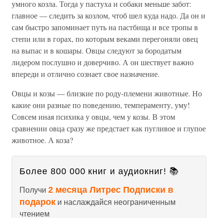
умного козла. Тогда у пастуха и собаки меньше забот:
главное — следить за козлом, чтоб шел куда надо. Да он и
сам быстро запоминает путь на пастбища и все тропы в
степи или в горах, по которым веками перегоняли овец
на выпас и в кошары. Овцы следуют за бородатым
лидером послушно и доверчиво. А он шествует важно
впереди и отлично сознает свое назначение.
Овцы и козы — близкие по роду-племени животные. Но
какие они разные по поведению, темпераменту, уму!
Совсем иная психика у овцы, чем у козы. В этом
сравнении овца сразу же предстает как пугливое и глупое
животное. А коза?
Более 800 000 книг и аудиокниг! 📚
2 месяца Литрес Подписки в
Получи
подарок
и наслаждайся неограниченным
чтением