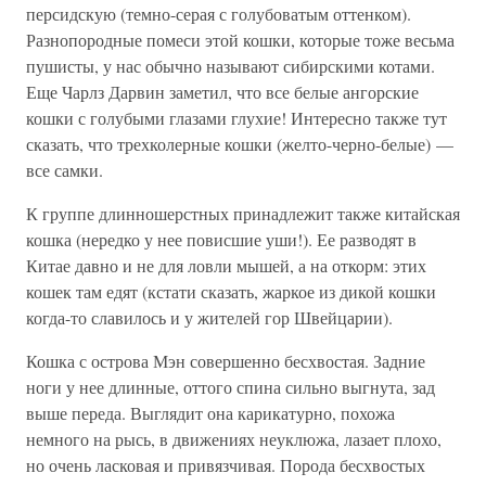
персидскую (темно-серая с голубоватым оттенком).
Разнопородные помеси этой кошки, которые тоже весьма
пушисты, у нас обычно называют сибирскими котами.
Еще Чарлз Дарвин заметил, что все белые ангорские
кошки с голубыми глазами глухие! Интересно также тут
сказать, что трехколерные кошки (желто-черно-белые) —
все самки.
К группе длинношерстных принадлежит также китайская
кошка (нередко у нее повисшие уши!). Ее разводят в
Китае давно и не для ловли мышей, а на откорм: этих
кошек там едят (кстати сказать, жаркое из дикой кошки
когда-то славилось и у жителей гор Швейцарии).
Кошка с острова Мэн совершенно бесхвостая. Задние
ноги у нее длинные, оттого спина сильно выгнута, зад
выше переда. Выглядит она карикатурно, похожа
немного на рысь, в движениях неуклюжа, лазает плохо,
но очень ласковая и привязчивая. Порода бесхвостых