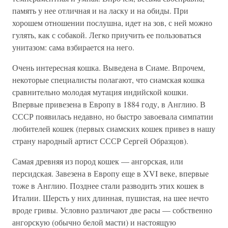
память у нее отличная и на ласку и на обиды. При
хорошем отношении послушна, идет на зов, с ней можно
гулять, как с собакой. Легко приучить ее пользоваться
унитазом: сама взбирается на него.
Очень интересная кошка. Выведена в Сиаме. Впрочем,
некоторые специалисты полагают, что сиамская кошка
сравнительно молодая мутация индийской кошки.
Впервые привезена в Европу в 1884 году, в Англию. В
СССР появилась недавно, но быстро завоевала симпатии
любителей кошек (первых сиамских кошек привез в нашу
страну народный артист СССР Сергей Образцов).
Самая древняя из пород кошек — ангорская, или
персидская. Завезена в Европу еще в XVI веке, впервые
тоже в Англию. Позднее стали разводить этих кошек в
Италии. Шерсть у них длинная, пушистая, на шее нечто
вроде гривы. Условно различают две расы — собственно
ангорскую (обычно белой масти) и настоящую