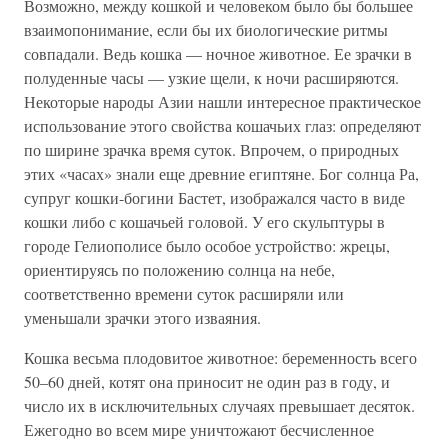
Возможно, между кошкой и человеком было бы большее
взаимопонимание, если бы их биологические ритмы
совпадали. Ведь кошка — ночное животное. Ее зрачки в
полуденные часы — узкие щели, к ночи расширяются.
Некоторые народы Азии нашли интересное практическое
использование этого свойства кошачьих глаз: определяют
по ширине зрачка время суток. Впрочем, о природных
этих «часах» знали еще древние египтяне. Бог солнца Ра,
супруг кошки-богини Бастет, изображался часто в виде
кошки либо с кошачьей головой. У его скульптуры в
городе Гелиополисе было особое устройство: жрецы,
ориентируясь по положению солнца на небе,
соответственно времени суток расширяли или
уменьшали зрачки этого изваяния.
Кошка весьма плодовитое животное: беременность всего
50–60 дней, котят она приносит не один раз в году, и
число их в исключительных случаях превышает десяток.
Ежегодно во всем мире уничтожают бесчисленное