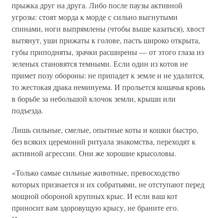
прыжка друг на друга. Либо после паузы активной
угрозы: стоят морда к морде с сильно выгнутыми
спинами, ноги выпрямлены (чтобы выше казаться), хвост
вытянут, уши прижаты к голове, пасть широко открыта,
губы приподняты, зрачки расширены — от этого глаза из
зеленых становятся темными. Если один из котов не
примет позу обороны: не припадет к земле и не удалится,
то жестокая драка неминуема. И прольется кошачья кровь
в борьбе за небольшой клочок земли, крыши или
подъезда.
Лишь сильные, смелые, опытные коты и кошки быстро,
без всяких церемоний ритуала знакомства, переходят к
активной агрессии. Они же хорошие крысоловы.
«Только самые сильные животные, превосходство
которых признается и их собратьями, не отступают перед
мощной обороной крупных крыс. И если ваш кот
приносит вам здоровущую крысу, не браните его.