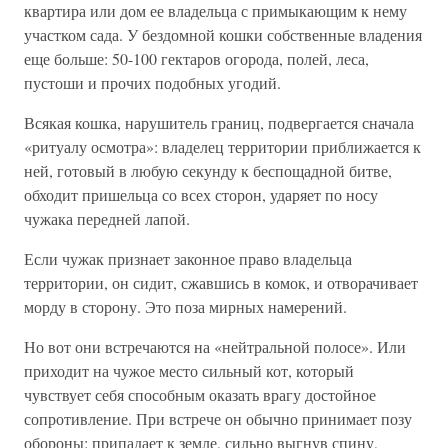
квартира или дом ее владельца с примыкающим к нему
участком сада. У бездомной кошки собственные владения
еще больше: 50-100 гектаров огорода, полей, леса,
пустоши и прочих подобных угодий.
Всякая кошка, нарушитель границ, подвергается сначала
«ритуалу осмотра»: владелец территории приближается к
ней, готовый в любую секунду к беспощадной битве,
обходит пришельца со всех сторон, ударяет по носу
чужака передней лапой.
Если чужак признает законное право владельца
территории, он сидит, сжавшись в комок, и отворачивает
морду в сторону. Это поза мирных намерений.
Но вот они встречаются на «нейтральной полосе». Или
приходит на чужое место сильный кот, который
чувствует себя способным оказать врагу достойное
сопротивление. При встрече он обычно принимает позу
обороны: припадает к земле, сильно выгнув спину,