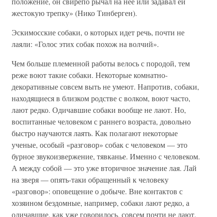
положение, он свирепо рычал на нее или задавал ей
жестокую трепку» (Нико Тинберген).
Эскимосские собаки, о которых идет речь, почти не
лаяли: «Голос этих собак похож на волчий».
Чем больше племенной работы велось с породой, тем
реже воют такие собаки. Некоторые комнатно-
декоративные совсем выть не умеют. Напротив, собаки,
находящиеся в близком родстве с волком, воют часто,
лают редко. Одичавшие собаки вообще не лают. Но,
воспитанные человеком с раннего возраста, довольно
быстро научаются лаять. Как полагают некоторые
ученые, особый «разговор» собак с человеком — это
бурное звукоизвержение, тявканье. Именно с человеком.
А между собой — это уже вторичное значение лая. Лай
на зверя — опять-таки обращенный к человеку
«разговор»: оповещение о добыче. Вне контактов с
хозяином бездомные, например, собаки лают редко, а
одичавшие, как уже говорилось, совсем почти не лают.