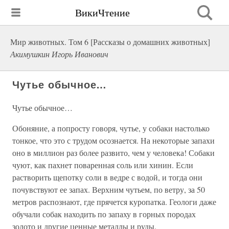
ВикиЧтение
Мир животных. Том 6 [Рассказы о домашних животных]
Акимушкин Игорь Иванович
Чутье обычное…
Чутье обычное…
Обоняние, а попросту говоря, чутье, у собаки настолько
тонкое, что это с трудом осознается. На некоторые запахи
оно в миллион раз более развито, чем у человека! Собаки
чуют, как пахнет поваренная соль или хинин. Если
растворить щепотку соли в ведре с водой, и тогда они
почувствуют ее запах. Верхним чутьем, по ветру, за 50
метров распознают, где прячется куропатка. Геологи даже
обучали собак находить по запаху в горных породах
золото и другие ценные металлы и руды.