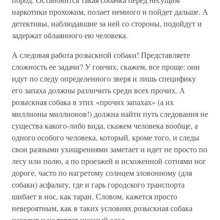
наркотики прохожим, полает немного и пойдет дальше. А
детективы, наблюдавшие за ней со стороны, подойдут и
задержат облаянного ею человека.
А следовая работа розыскной собаки! Представляете
сложность ее задачи? У гончих, скажем, все проще: они
идут по следу определенного зверя и лишь специфику
его запаха должны различить среди всех прочих. А
розыскная собака в этих «прочих запахах» (а их
миллионы миллионов!) должна найти путь следования не
существа какого-либо вида, скажем человека вообще, а
одного особого человека, который, кроме того, и следы
свои разными ухищрениями заметает и идет не просто по
лесу или полю, а по проезжей и исхоженной сотнями ног
дороге, часто по нагретому солнцем зловонному (для
собаки) асфальту, где и гарь городского транспорта
шибает в нос, как таран. Словом, кажется просто
невероятным, как в таких условиях розыскная собака
находит и не теряет нужный след.