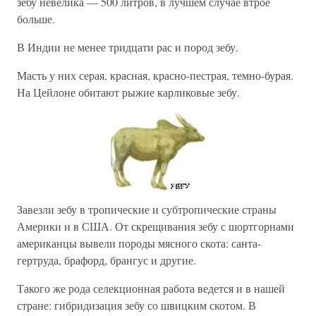
зебу невелика — 500 литров, в лучшем случае втрое
больше.
В Индии не менее тридцати рас и пород зебу.
Масть у них серая, красная, красно-пестрая, темно-бурая.
На Цейлоне обитают рыжие карликовые зебу.
Завезли зебу в тропические и субтропические страны
Америки и в США. От скрещивания зебу с шортгорнами
американцы вывели породы мясного скота: санта-
гертруда, брафорд, брангус и другие.
Такого же рода селекционная работа ведется и в нашей
стране: гибридизация зебу со швицким скотом. В