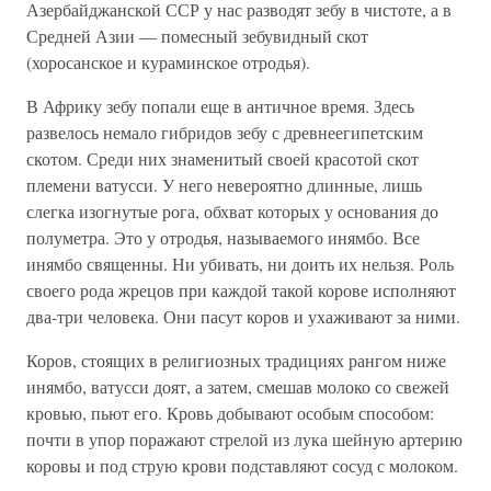
Азербайджанской ССР у нас разводят зебу в чистоте, а в
Средней Азии — помесный зебувидный скот
(хоросанское и кураминское отродья).
В Африку зебу попали еще в античное время. Здесь
развелось немало гибридов зебу с древнеегипетским
скотом. Среди них знаменитый своей красотой скот
племени ватусси. У него невероятно длинные, лишь
слегка изогнутые рога, обхват которых у основания до
полуметра. Это у отродья, называемого инямбо. Все
инямбо священны. Ни убивать, ни доить их нельзя. Роль
своего рода жрецов при каждой такой корове исполняют
два-три человека. Они пасут коров и ухаживают за ними.
Коров, стоящих в религиозных традициях рангом ниже
инямбо, ватусси доят, а затем, смешав молоко со свежей
кровью, пьют его. Кровь добывают особым способом:
почти в упор поражают стрелой из лука шейную артерию
коровы и под струю крови подставляют сосуд с молоком.