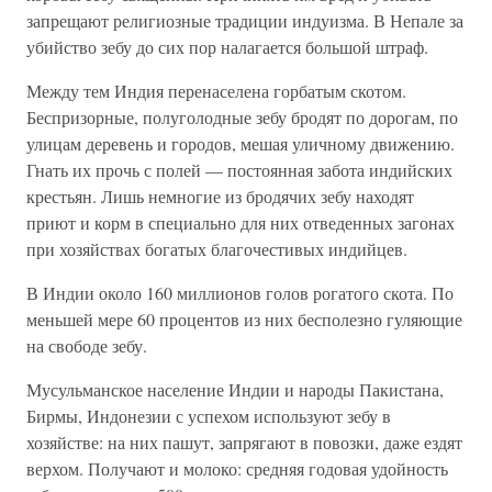
запрещают религиозные традиции индуизма. В Непале за
убийство зебу до сих пор налагается большой штраф.
Между тем Индия перенаселена горбатым скотом.
Беспризорные, полуголодные зебу бродят по дорогам, по
улицам деревень и городов, мешая уличному движению.
Гнать их прочь с полей — постоянная забота индийских
крестьян. Лишь немногие из бродячих зебу находят
приют и корм в специально для них отведенных загонах
при хозяйствах богатых благочестивых индийцев.
В Индии около 160 миллионов голов рогатого скота. По
меньшей мере 60 процентов из них бесполезно гуляющие
на свободе зебу.
Мусульманское население Индии и народы Пакистана,
Бирмы, Индонезии с успехом используют зебу в
хозяйстве: на них пашут, запрягают в повозки, даже ездят
верхом. Получают и молоко: средняя годовая удойность