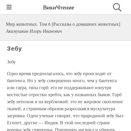
ВикиЧтение
Мир животных. Том 6 [Рассказы о домашних животных]
Акимушкин Игорь Иванович
Зебу
Зебу
Одно время предполагалось, что зебу происходят от
бантенга. Но у зебу совершенно иного, чем у бантенга
или гаура, типа горб: его не поддерживают изнутри
костистые отростки хребта, как у названных быков. Горб
зебу непохож и на верблюжий: это не жировое скопление
тканей, а странным образом разросшаяся мускулатура
загривка. Одни ученые говорят, что прародиной зебу был
Египет, другие — Индия. В этой последней стране
коровы зебу священны. Причинять им вред и убивать