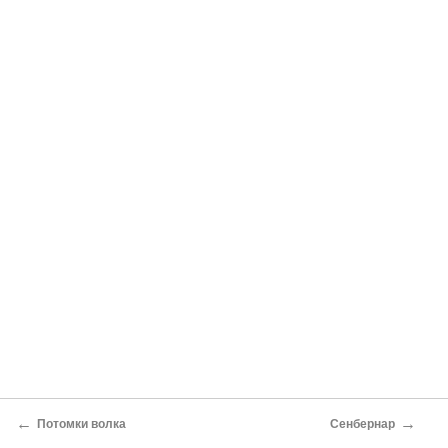
←
→
Потомки волка
Сенбернар