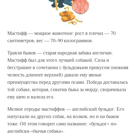
Мастифф — мощное животное: рост в плечах — 70
сантиметров, вес — 70–90 килограммов.
Травля быков — старая народная забава англичан.
Мастифф был для этого лучшей собакой. Сила и
бесстрашие в сочетании с бульдожьим прикусом (нижняя
челюсть длиннее верхней) давали ему явные
преимущества перед другими псами. Победа доставалась
той собаке, которая, схватив быка за морду, сворачивала
ему шею и валила его.
Мелкое отродье мастиффов — английский бульдог. Его
напускали на других собак, на волков, но и на быков
тоже. Об этом говорит само название: «бульдог» по-
английски-«бычья собака».