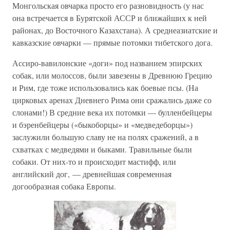
Монгольская овчарка просто его разновидность (у нас
она встречается в Бурятской АССР и ближайших к ней
районах, до Восточного Казахстана). А среднеазиатские и
кавказские овчарки — прямые потомки тибетского дога.
Ассиро-вавилонские «доги» под названием эпирских
собак, или молоссов, были завезены в Древнюю Грецию
и Рим, где тоже использовались как боевые псы. (На
цирковых аренах Дневнего Рима они сражались даже со
слонами!) В средние века их потомки — булленбейцеры
и бэренбейцеры («быкоборцы» и «медведеборцы»)
заслужили большую славу не на полях сражений, а в
схватках с медведями и быками. Травильные были
собаки. От них-то и происходит мастифф, или
английский дог, — древнейшая современная
догообразная собака Европы.