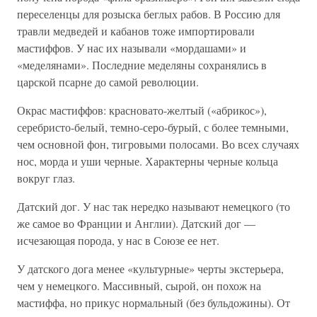
переселенцы для розыска беглых рабов. В Россию для
травли медведей и кабанов тоже импортировали
мастиффов. У нас их называли «мордашами» и
«меделянами». Последние меделяны сохранялись в
царской псарне до самой революции.
Окрас мастиффов: красновато-желтый («абрикос»),
серебристо-белый, темно-серо-бурый, с более темными,
чем основной фон, тигровыми полосами. Во всех случаях
нос, морда и уши черные. Характерны черные кольца
вокруг глаз.
Датский дог. У нас так нередко называют немецкого (то
же самое во Франции и Англии). Датский дог —
исчезающая порода, у нас в Союзе ее нет.
У датского дога менее «культурные» черты экстерьера,
чем у немецкого. Массивный, сырой, он похож на
мастиффа, но прикус нормальный (без бульдожины). От