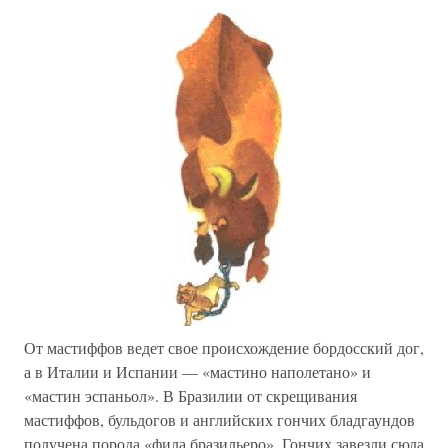
От мастиффов ведет свое происхождение бордосский дог,
а в Италии и Испании — «мастино наполетано» и
«мастин эспаньол». В Бразилии от скрещивания
мастиффов, бульдогов и английских гончих бладгаундов
получена порода «фила бразильеро». Гончих завезли сюда