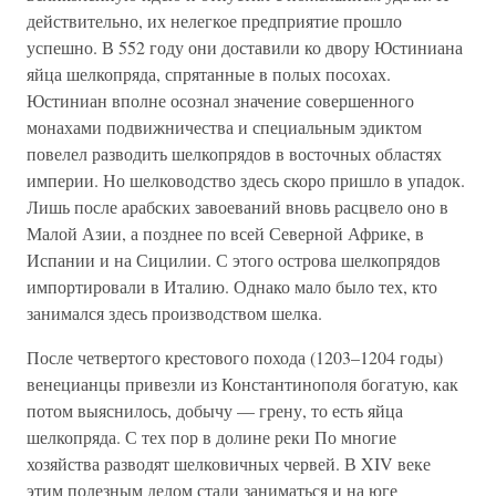
действительно, их нелегкое предприятие прошло
успешно. В 552 году они доставили ко двору Юстиниана
яйца шелкопряда, спрятанные в полых посохах.
Юстиниан вполне осознал значение совершенного
монахами подвижничества и специальным эдиктом
повелел разводить шелкопрядов в восточных областях
империи. Но шелководство здесь скоро пришло в упадок.
Лишь после арабских завоеваний вновь расцвело оно в
Малой Азии, а позднее по всей Северной Африке, в
Испании и на Сицилии. С этого острова шелкопрядов
импортировали в Италию. Однако мало было тех, кто
занимался здесь производством шелка.
После четвертого крестового похода (1203–1204 годы)
венецианцы привезли из Константинополя богатую, как
потом выяснилось, добычу — грену, то есть яйца
шелкопряда. С тех пор в долине реки По многие
хозяйства разводят шелковичных червей. В XIV веке
этим полезным делом стали заниматься и на юге