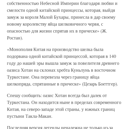
собственностью Небесной Империи благодаря любви и
смелости одной китайской принцессы, которая, выйдя
замуж за короля Малой Бухары, принесла в дар своему
новому королевству яйца шелковичного червя, с
опасностью для жизни спрятав их в прическе» (Ж.
Ростан).
«Монополия Китая на производство шелка была
подорвана одной китайской принцессой, которая в 140
году до нашей эры вышла замуж за повелителя древнего
оазиса Хотан на склонах хребта Куньлунь в восточном
Туркестане. Она перевезла через границу яйца
шелкопряда, спрятанные в прическе» (Цезарь Боеттгер).
Спешу сообщить: оазис Хотан всегда был далек от
Туркестана. Он находится ныне в пределах современного
Китая, на северо-западе этой страны, у южных границ
пустыни Такла-Макан.
Последняя версия легенды ненадежна не только из-за