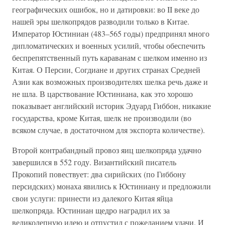
географических ошибок, но и датировки: во II веке до
нашей эры шелкопрядов разводили только в Китае.
Император Юстиниан (483–565 годы) предпринял много
дипломатических и военных усилий, чтобы обеспечить
беспрепятственный путь караванам с шелком именно из
Китая. О Персии, Согдиане и других странах Средней
Азии как возможных производителях шелка речь даже и
не шла. В царствование Юстиниана, как это хорошо
показывает английский историк Эдуард Гиббон, никакие
государства, кроме Китая, шелк не производили (во
всяком случае, в достаточном для экспорта количестве).
Второй контрабандный провоз яиц шелкопряда удачно
завершился в 552 году. Византийский писатель
Прокопий повествует: два сирийских (по Гиббону
персидских) монаха явились к Юстиниану и предложили
свои услуги: принести из далекого Китая яйца
шелкопряда. Юстиниан щедро наградил их за
великолепную идею и отпустил с пожеланием удачи. И