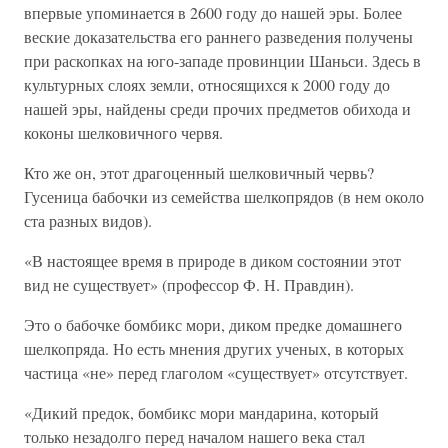
впервые упоминается в 2600 году до нашей эры. Более
веские доказательства его раннего разведения получены
при раскопках на юго-западе провинции Шаньси. Здесь в
культурных слоях земли, относящихся к 2000 году до
нашей эры, найдены среди прочих предметов обихода и
коконы шелковичного червя.
Кто же он, этот драгоценный шелковичный червь?
Гусеница бабочки из семейства шелкопрядов (в нем около
ста разных видов).
«В настоящее время в природе в диком состоянии этот
вид не существует» (профессор Ф. Н. Правдин).
Это о бабочке бомбикс мори, диком предке домашнего
шелкопряда. Но есть мнения других ученых, в которых
частица «не» перед глаголом «существует» отсутствует.
«Дикий предок, бомбикс мори мандарина, который
только незадолго перед началом нашего века стал