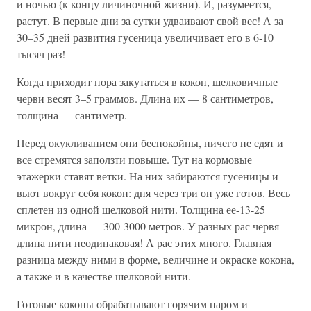
и ночью (к концу личиночной жизни). И, разумеется,
растут. В первые дни за сутки удваивают свой вес! А за
30–35 дней развития гусеница увеличивает его в 6-10
тысяч раз!
Когда приходит пора закутаться в кокон, шелковичные
черви весят 3–5 граммов. Длина их — 8 сантиметров,
толщина — сантиметр.
Перед окукливанием они беспокойны, ничего не едят и
все стремятся заползти повыше. Тут на кормовые
этажерки ставят ветки. На них забираются гусеницы и
вьют вокруг себя кокон: дня через три он уже готов. Весь
сплетен из одной шелковой нити. Толщина ее-13-25
микрон, длина — 300-3000 метров. У разных рас червя
длина нити неодинаковая! А рас этих много. Главная
разница между ними в форме, величине и окраске кокона,
а также и в качестве шелковой нити.
Готовые коконы обрабатывают горячим паром и