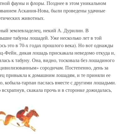
тной фауны и флоры. Позднее в этом уникальном
азванием Аскания-Нова, были проведены удачные
отических животных.
ный землевладелец, некий А. Дурилин. В
льшие табуны лошадей. Уже несколько лет в той
ось это в 70-х годах прошлого века). Но вот однажды
ц-Фейн, дикая лошадь прискакала неведомо откуда и,
лась к табуну. Она, видно, тосковала без лошадиного
«цивилизованным» сородичам. Постепенно, день за
нец привыкла к домашним лошадям, и те приняли ее
о, кобыла-тарпан паслась вместе с другими лошадьми.
 всхрапнув, скакала прочь и в сторонке дожидалась,