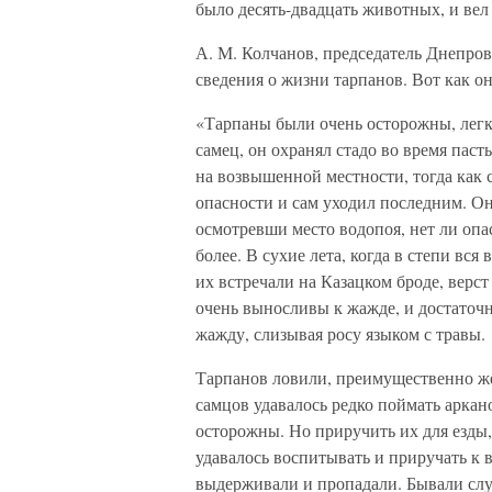
было десять-двадцать животных, и вел
А. М. Колчанов, председатель Днепров
сведения о жизни тарпанов. Вот как о
«Тарпаны были очень осторожны, легки
самец, он охранял стадо во время паст
на возвышенной местности, тогда как с
опасности и сам уходил последним. Он
осмотревши место водопоя, нет ли опас
более. В сухие лета, когда в степи вс
их встречали на Казацком броде, верст
очень выносливы к жажде, и достаточ
жажду, слизывая росу языком с травы.
Тарпанов ловили, преимущественно же
самцов удавалось редко поймать аркан
осторожны. Но приручить их для езды, 
удавалось воспитывать и приручать к 
выдерживали и пропадали. Бывали слу