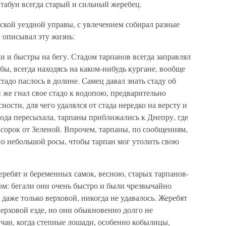
 табун всегда старый и сильный жеребец.
ской уездной управы, с увлечением собирал разные
н описывал эту жизнь:
 и быстры на бегу. Стадом тарпанов всегда заправлял
ьбы, всегда находясь на каком-нибудь кургане, вообще
тадо паслось в долине. Самец давал знать стаду об
 же гнал свое стадо к водопою, предварительно
ности, для чего удалялся от стада нередко на версту и
я вода пересыхала, тарпаны приближались к Днепру, где
 сорок от Зеленой. Впрочем, тарпаны, по сообщениям,
но небольшой росы, чтобы тарпан мог утолить свою
ребят и беременных самок, весною, старых тарпанов-
ом: бегали они очень быстро и были чрезвычайно
даже только верховой, никогда не удавалось. Жеребят
верховой езде, но они обыкновенно долго не
чаи, когда степные лошади, особенно кобылицы,