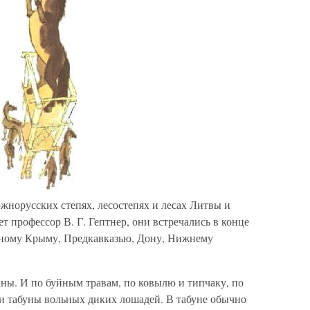
жнорусских степях, лесостепях и лесах Литвы и
т профессор В. Г. Гептнер, они встречались в конце
тепному Крыму, Предкавказью, Дону, Нижнему
ны. И по буйным травам, по ковылю и типчаку, по
и табуны вольных диких лошадей. В табуне обычно