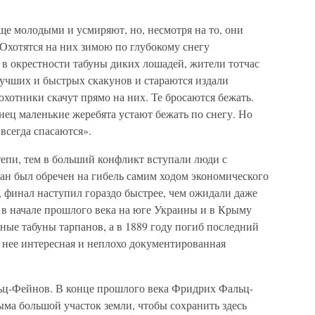
ще молодыми и усмиряют, но, несмотря на то, они
Охотятся на них зимою по глубокому снегу
 в окрестности табуны диких лошадей, жители тотчас
лучших и быстрых скакунов и стараются издали
 охотники скачут прямо на них. Те бросаются бежать.
нец маленькие жеребята устают бежать по снегу. Но
 всегда спасаются».
епи, тем в больший конфликт вступали люди с
пан был обречен на гибель самим ходом экономического
т, финал наступил гораздо быстрее, чем ожидали даже
в начале прошлого века на юге Украины и в Крыму
ные табуны тарпанов, а в 1889 году погиб последний
 нее интересная и неплохо документированная
ьц-Фейнов. В конце прошлого века Фридрих Фальц-
ыма большой участок земли, чтобы сохранить здесь