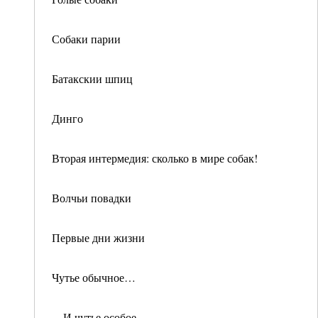
Собаки парии
Батакскии шпиц
Динго
Вторая интермедия: сколько в мире собак!
Волчьи повадки
Первые дни жизни
Чутье обычное…
…И чутье особое