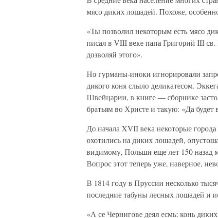
мясо диких лошадей. Похоже, особенн
«Ты позволил некоторым есть мясо ди
писал в VIII веке папа Григорий III 
дозволяй этого».
Но гурманы-иноки игнорировали запре
дикого коня слыло деликатесом. Эккег
Швейцарии, в книге — сборнике засто
братьям во Христе и такую: «Да будет 
До начала XVII века некоторые города
охотились на диких лошадей, опустоша
видимому, Польши еще лет 150 назад 
Вопрос этот теперь уже, наверное, не
В 1814 году в Пруссии несколько тыс
последние табуны лесных лошадей и и
«А се Чернигове деял есмь: конь диких