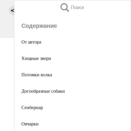
Поиск
Содержание
От автора
Хищные звери
Потомки волка
Догообразные собаки
Сенбернар
Овчарки