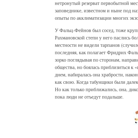
нетронутый резерват первобытной мес
заповеднике, известном и ныне под н
опыты по акклиматизации многих экз
У Фальц-Фейнов был сосед, тоже круп
Рахмановской степи у него паслись бо
местности не видели тарпанов (случил
последняя, как полагает Фридрих Фаль
зорко поглядывая по сторонам, направи
общества, но боялась приблизиться к 
днем, набиралась она храбрости, нако
как свою. Когда табунщики были далек
Но как только приближались, она, дико
пока люди не отъедут подальше.