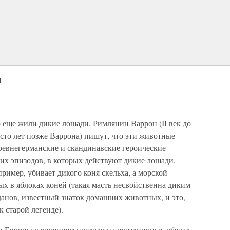
н
 еще жили дикие лошади. Римлянин Варрон (II век до
 сто лет позже Варрона) пишут, что эти животные
ревнегерманские и скандинавские героические
их эпизодов, в которых действуют дикие лошади.
ример, убивает дикого коня скельха, а морской
ых в яблоках коней (такая масть несвойственна диким
данов, известный знаток домашних животных, и это,
 старой легенде).
ан Европы с упоением поедало на праздничных обедах