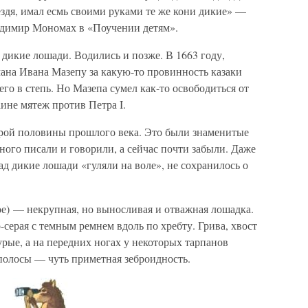
 ездя, имал есмь своими руками те же кони дикие» —
адимир Мономах в «Поучении детям».
ь дикие лошади. Водились и позже. В 1663 году,
ана Ивана Мазепу за какую-то провинность казаки
его в степь. Но Мазепа сумел как-то освободиться от
аине мятеж против Петра I.
рой половины прошлого века. Это были знаменитые
ного писали и говорили, а сейчас почти забыли. Даже
зад дикие лошади «гуляли на воле», не сохранилось о
кое) — некрупная, но выносливая и отважная лошадка.
-серая с темным ремнем вдоль по хребту. Грива, хвост
урые, а на передних ногах у некоторых тарпанов
полосы — чуть приметная зеброидность.