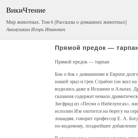
ВикиЧтение
Мир животных. Том 6 [Рассказы о домашних животных]
Акимушкин Игорь Иванович
Прямой предок — тарпа
Прямой предок — тарпан
Бок о бок с домашними в Европе долго
нашей эры) и грек Страбон (он жил на
водились даже в Испании и Альпах. Д
сказания содержат немало драматическ
Зигфрид из «Песни о Нибелунгах», нап
исполин Изе охотится на берегу на сер
лошадям, говорит профессор Е. А. Бог
по-видимому, позднейшее добавление к
В средние века население многих стр