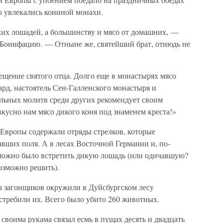
о увлекались кониной монахи.
ких лошадей, а большинству и мясо от домашних, —
св. Бонифацию. — Отныне же, святейший брат, отнюдь не
щение святого отца. Долго еще в монастырях мясо
ард, настоятель Сен-Галленского монастыря и
льных молитв среди других рекомендует своим
вкусно нам мясо дикого коня под знаменем креста!»
 Европы содержали отряды стрелков, которые
вших поля. А в лесах Восточной Германии и, по-
можно было встретить дикую лошадь (или одичавшую?
возможно решить).
яч загонщиков окружили в Дуйсбургском лесу
стребили их. Всего было убито 260 животных.
 своима рукама связал есмь в пущах десять и двадцать