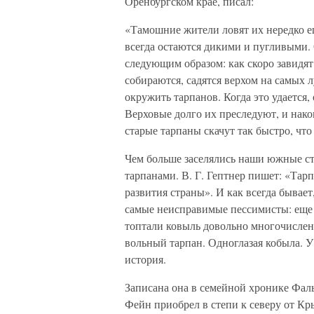
Оренбургском крае, писал:
«Тамошние жители ловят их нередко е
всегда остаются дикими и пугливыми. 
следующим образом: как скоро завидят
собираются, садятся верхом на самых 
окружить тарпанов. Когда это удается,
Верховые долго их преследуют, и нако
старые тарпаны скачут так быстро, что
Чем больше заселялись наши южные ст
тарпанами. В. Г. Гептнер пишет: «Тар
развития страны». И как всегда бывае
самые неисправимые пессимисты: еще 
топтали ковыль довольно многочислен
вольный тарпан. Одноглазая кобыла. У
история.
Записана она в семейной хронике Фал
Фейн приобрел в степи к северу от Кр