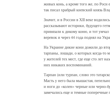
живых конь, а кроме того же, по Роси
так писал храбрый киевский князь Вл
Значит, и в России в XII веке водилис
рассказывают историки, будущего гетм
привязали к дикому коню, и тот умчал 
веревок и через 44 года поднял на Укр
На Украине дикие кони дожили до вто
тарпаны, лошади, о которых когда-то м
у жителей тех мест, где еще сто лет на
них никаких воспоминаний.
Тарпан (или турпан, слово это татарс
Масть у него была мышастая, пепельно
и ноги до «колен» черные или черно-б
замечались еще и темные поперечные 