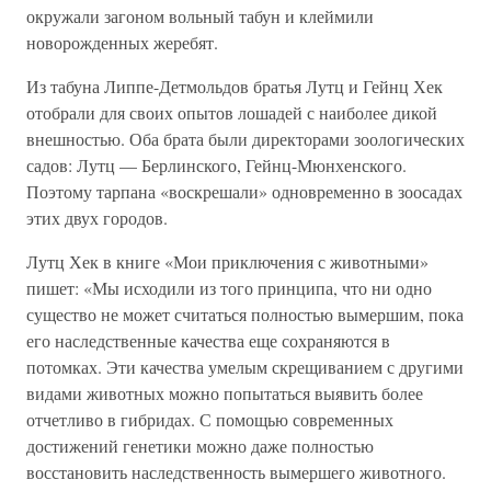
окружали загоном вольный табун и клеймили
новорожденных жеребят.
Из табуна Липпе-Детмольдов братья Лутц и Гейнц Хек
отобрали для своих опытов лошадей с наиболее дикой
внешностью. Оба брата были директорами зоологических
садов: Лутц — Берлинского, Гейнц-Мюнхенского.
Поэтому тарпана «воскрешали» одновременно в зоосадах
этих двух городов.
Лутц Хек в книге «Мои приключения с животными»
пишет: «Мы исходили из того принципа, что ни одно
существо не может считаться полностью вымершим, пока
его наследственные качества еще сохраняются в
потомках. Эти качества умелым скрещиванием с другими
видами животных можно попытаться выявить более
отчетливо в гибридах. С помощью современных
достижений генетики можно даже полностью
восстановить наследственность вымершего животного.