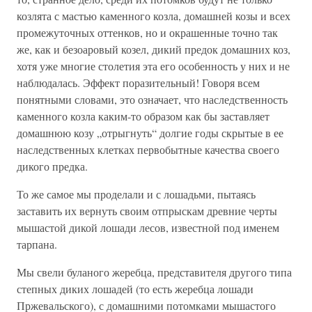
козлята с мастью каменного козла, домашней козы и всех
промежуточных оттенков, но и окрашенные точно так
же, как и безоаровый козел, дикий предок домашних коз,
хотя уже многие столетия эта его особенность у них и не
наблюдалась. Эффект поразительный! Говоря всем
понятными словами, это означает, что наследственность
каменного козла каким-то образом как бы заставляет
домашнюю козу „отрыгнуть“ долгие годы скрытые в ее
наследственных клетках первобытные качества своего
дикого предка.
То же самое мы проделали и с лошадьми, пытаясь
заставить их вернуть своим отпрыскам древние черты
мышастой дикой лошади лесов, известной под именем
тарпана.
Мы свели буланого жеребца, представителя другого типа
степных диких лошадей (то есть жеребца лошади
Пржевальского), с домашними потомками мышастого