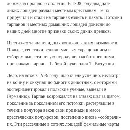
до начала прошлого столетия. В 1808 году двадцать
диких лошадей раздали местным крестьянам. Те их
приручили и стали на тарпанах ездить и пахать. Потомки
тарпанов и местных домашних лошадей донесли до
наших дней многие признаки своих диких предков.
Из этих-то тарпановидных коников, как их называют в
Польше, генетики решили умелым скрещиванием и
отбором вывести новую породу лошадей с внешними
признаками тарпана. Работой руководил Т. Витулани.
Дело, начатое в 1936 году, шло очень успешно, несмотря
на войну и оккупацию (многих животных, с которыми
экспериментировали польские ученые, вывезли в
Германию). Тарпан возрождался на глазах: шаг за шагом,
поколение за поколением его потомки, растерявшие в
течение полутора веков свои признаки в массе
крестьянских полукровок, постепенно вновь «собирали»
их. Эти рассеянные в сотнях лошадей фамильные черты