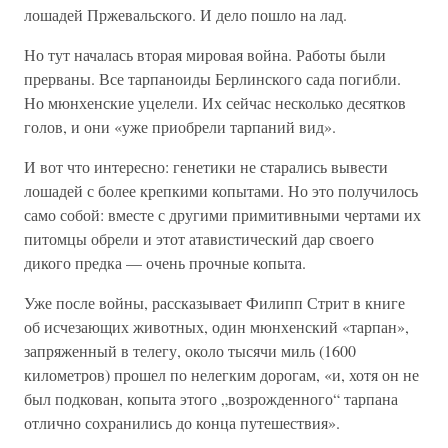
лошадей Пржевальского. И дело пошло на лад.
Но тут началась вторая мировая война. Работы были
прерваны. Все тарпаноиды Берлинского сада погибли.
Но мюнхенские уцелели. Их сейчас несколько десятков
голов, и они «уже приобрели тарпаний вид».
И вот что интересно: генетики не старались вывести
лошадей с более крепкими копытами. Но это получилось
само собой: вместе с другими примитивными чертами их
питомцы обрели и этот атавистический дар своего
дикого предка — очень прочные копыта.
Уже после войны, рассказывает Филипп Стрит в книге
об исчезающих животных, один мюнхенский «тарпан»,
запряженный в телегу, около тысячи миль (1600
километров) прошел по нелегким дорогам, «и, хотя он не
был подкован, копыта этого „возрожденного“ тарпана
отлично сохранились до конца путешествия».