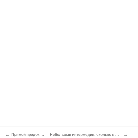
←
→
Прямой предок — тарпан
Небольшая интермедия: сколько в мире лошадей!