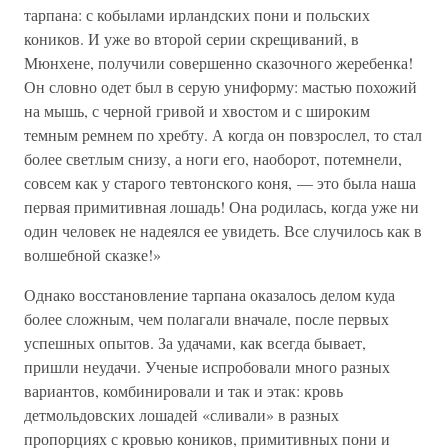
тарпана: с кобылами ирландских пони и польских
коников. И уже во второй серии скрещиваний, в
Мюнхене, получили совершенно сказочного жеребенка!
Он словно одет был в серую униформу: мастью похожий
на мышь, с черной гривой и хвостом и с широким
темным ремнем по хребту. А когда он повзрослел, то стал
более светлым снизу, а ноги его, наоборот, потемнели,
совсем как у старого тевтонского коня, — это была наша
первая примитивная лошадь! Она родилась, когда уже ни
один человек не надеялся ее увидеть. Все случилось как в
волшебной сказке!»
Однако восстановление тарпана оказалось делом куда
более сложным, чем полагали вначале, после первых
успешных опытов. За удачами, как всегда бывает,
пришли неудачи. Ученые испробовали много разных
вариантов, комбинировали и так и этак: кровь
детмольдовских лошадей «сливали» в разных
пропорциях с кровью коников, примитивных пони и