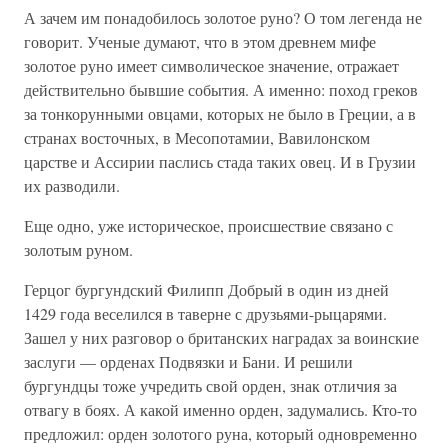
А зачем им понадобилось золотое руно? О том легенда не
говорит. Ученые думают, что в этом древнем мифе
золотое руно имеет символическое значение, отражает
действительно бывшие события. А именно: поход греков
за тонкорунными овцами, которых не было в Греции, а в
странах восточных, в Месопотамии, Вавилонском
царстве и Ассирии паслись стада таких овец. И в Грузии
их разводили.
Еще одно, уже историческое, происшествие связано с
золотым руном.
Герцог бургундский Филипп Добрый в один из дней
1429 года веселился в таверне с друзьями-рыцарями.
Зашел у них разговор о британских наградах за воинские
заслуги — орденах Подвязки и Бани. И решили
бургундцы тоже учредить свой орден, знак отличия за
отвагу в боях. А какой именно орден, задумались. Кто-то
предложил: орден золотого руна, который одновременно