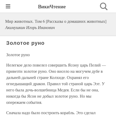
ВикиЧтение
Мир животных. Том 6 [Рассказы о домашних животных]
Акимушкин Игорь Иванович
Золотое руно
Золотое руно
Нелегкое дело повелел совершить Ясону царь Пелий —
привезти золотое руно. Оно висело на могучем дубе в
дальней-дальней стране Колхиде. Охранял его
огнедышащий дракон. Правил той страной царь Ээт. У
него была дочь-волшебница Медея. Если бы не она,
никогда бы Ясон не добыл золотое руно. Но мы
опережаем события.
Сначала надо было построить корабль. Это сделал