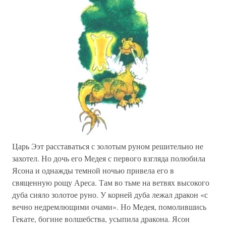
Царь Ээт расставаться с золотым руном решительно не
захотел. Но дочь его Медея с первого взгляда полюбила
Ясона и однажды темной ночью привела его в
священную рощу Ареса. Там во тьме на ветвях высокого
дуба сияло золотое руно. У корней дуба лежал дракон «с
вечно недремлющими очами». Но Медея, помолившись
Гекате, богине волшебства, усыпила дракона. Ясон