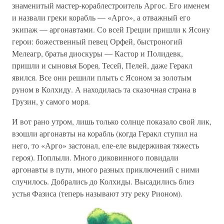
знаменитый мастер-кораблестроитель Аргос. Его именем
и назвали греки корабль — «Арго», а отважный его
экипаж — аргонавтами. Со всей Греции пришли к Ясону
герои: божественный певец Орфей, быстроногий
Мелеагр, братья диоскуры — Кастор и Полидевк,
пришли и сыновья Борея, Тесей, Пелей, даже Геракл
явился. Все они решили плыть с Ясоном за золотым
руном в Колхиду. А находилась та сказочная страна в
Грузин, у самого моря.
И вот рано утром, лишь только солнце показало свой лик,
взошли аргонавты на корабль (когда Геракл ступил на
него, то «Арго» застонал, еле-еле выдерживая тяжесть
героя). Поплыли. Много диковинного повидали
аргонавты в пути, много разных приключений с ними
случилось. Добрались до Колхиды. Высадились близ
устья Фазиса (теперь называют эту реку Рионом).