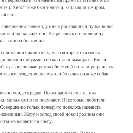
рестец. Хвост тоже был толстый, заплывший жиром,
 собаки.
и совершенно голыми, у иных рос пышный пучок волос
воста и на пальцах ног. Встречались и наполовину
ь, а спина обнаженная.
их домашних животных, мясо которых оказалось
одившими их людьми, собаки стали вымирать. Еще и
бак разносчиками разных болезней и стали устраивать
я такого суждения послужили болячки на коже собак,
можно увидеть редко. Неожиданно цены на них
рки мира охотно их покупают. Некоторые любители
. Совершенно голых почему-то повелось называть
иканскими. Жару и холод своей новой родины они
ьствием валяются в снегу.
Азии тоже встречаются голые собаки. Вопрос,