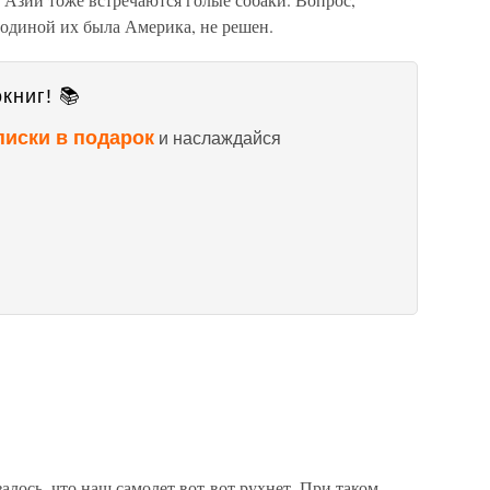
одиной их была Америка, не решен.
книг! 📚
писки в подарок
и наслаждайся
алось, что наш самолет вот-вот рухнет. При таком