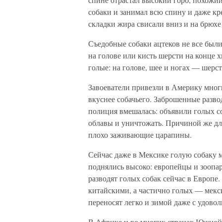
собаки и занимал всю спину и даже к
складки жира свисали вниз и на брюхе
Съедобные собаки ацтеков не все был
на голове или кисть шерсти на конце х
голые: на голове, шее и ногах — шерст
Завоеватели привезли в Америку мног
вкуснее собачьего. Заброшенные разв
полиция вмешалась: объявили голых со
облавы и уничтожать. Причиной же дл
плохо заживающие царапины.
Сейчас даже в Мексике голую собаку 
поднялись высоко: европейцы и зоопа
разводят голых собак сейчас в Европе
китайскими, а частично голых — мекс
переносят легко и зимой даже с удовол
В Африке и во многих странах Южной 