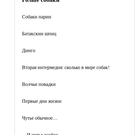
Собаки парии
Батакскии шпиц
Динго
Вторая интермедия: сколько в мире собак!
Волчьи повадки
Первые дни жизни
Чутье обычное…
…И чутье особое