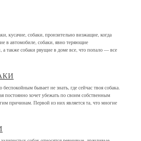
кусачие, собаки, пронзительно визжащие, когда
ие в автомобиле, собаки, явно теряющие
 а также собаки рвущие в доме все, что попало — все
АКИ
окойным бывает не знать, где сейчас твоя собака.
ая постоянно хочет убежать по своим собственным
гим причинам. Первой из них является та, что многие
И
иристых собак относятся ревнивые, драчливые,