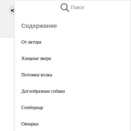
Поиск
Содержание
От автора
Хищные звери
Потомки волка
Догообразные собаки
Сенбернар
Овчарки