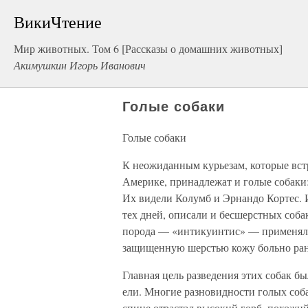
ВикиЧтение
Мир животных. Том 6 [Рассказы о домашних животных]
Акимушкин Игорь Иванович
Голые собаки
Голые собаки
К неожиданным курьезам, которые вст
Америке, принадлежат и голые собаки
Их видели Колумб и Эрнандо Кортес. 
тех дней, описали и бесшерстных соба
порода — «интикуинтис» — применялась
защищенную шерстью кожу больно рани
Главная цель разведения этих собак 
ели. Многие разновидности голых соба
спине отрастал высокий горб, похожий