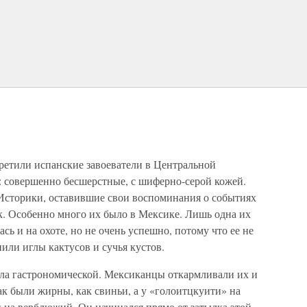
ретили испанские завоеватели в Центральной
: совершенно бесшерстные, с шиферно-серой кожей.
Историки, оставившие свои воспоминания о событиях
к. Особенно много их было в Мексике. Лишь одна их
 и на охоте, но не очень успешно, потому что ее не
ли иглы кактусов и сучья кустов.
была гастрономической. Мексиканцы откармливали их и
к были жирны, как свиньи, а у «голоитцкуити» на
 на верблюжий. Он начинался прямо от затылка этой