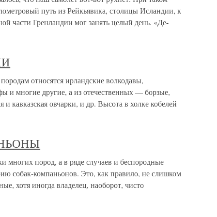
лометровый путь из Рейкьявика, столицы Исландии, к
ной части Гренландии мог занять целый день. «Де-
КИ
родам относятся ирландские волкодавы,
фы и многие другие, а из отечественных — борзые,
я и кавказская овчарки, и др. Высота в холке кобелей
АНЬОНЫ
огих пород, а в ряде случаев и беспородные
рию собак-компаньонов. Это, как правило, не слишком
е, хотя иногда владелец, наоборот, чисто