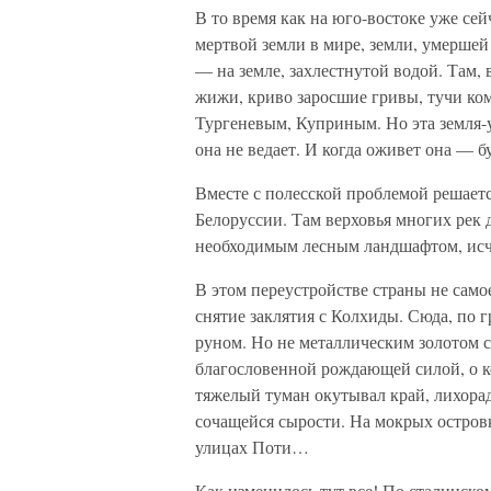
В то время как на юго-востоке уже се
мертвой земли в мире, земли, умершей
— на земле, захлестнутой водой. Там,
жижи, криво заросшие гривы, тучи ко
Тургеневым, Куприным. Но эта земля-у
она не ведает. И когда оживет она — 
Вместе с полесской проблемой решаетс
Белоруссии. Там верховья многих рек 
необходимым лесным ландшафтом, исче
В этом переустройстве страны не само
снятие заклятия с Колхиды. Сюда, по 
руном. Но не металлическим золотом с
благословенной рождающей силой, о ко
тяжелый туман окутывал край, лихор
сочащейся сырости. На мокрых остров
улицах Поти…
Как изменилось тут все! По сталинско