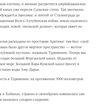
кая плотина, и жизнью расцветятся азербайджанские
ый канал уже пересек Сальские степи. Три миллиона
обуждается Заволжье, и лентой от Сталинграда до
раженная Волго-Ахтубинская пойма, земля сказочного
родия, новой «нильской долине», которая ляжет на
елия раскиданы по просторам Арктики: там был «гроб
раны было другое мертвое пространство — желтое
спубликой пустынь» называли Туркмению. Теперь мы
 создан большой Ферганский канал. Недалеко от
ское море. Большой Кара-Кумский канал бросит в
устыню воды Аму-Дарьи.
е есть в Туркмении, на протяжении 3000 километров
ак в Хибинах, странно и своеобразно изменилась там
я оказались сахарно-сладкими.