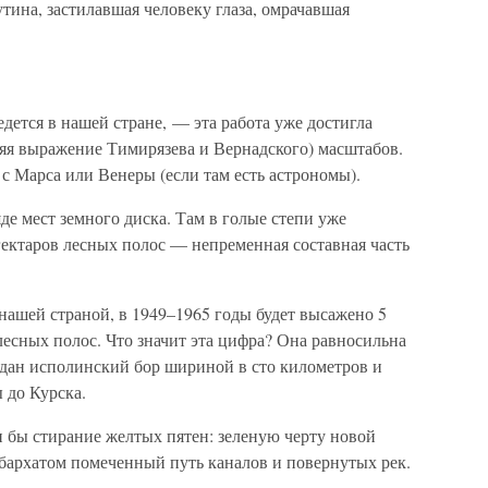
утина, застилавшая человеку глаза, омрачавшая
дется в нашей стране, — эта работа уже достигла
ляя выражение Тимирязева и Вернадского) масштабов.
 с Марса или Венеры (если там есть астрономы).
де мест земного диска. Там в голые степи уже
гектаров лесных полос — непременная составная часть
нашей страной, в 1949–1965 годы будет высажено 5
есных полос. Что значит эта цифра? Она равносильна
создан исполинский бор шириной в сто километров и
 до Курска.
 бы стирание желтых пятен: зеленую черту новой
бархатом помеченный путь каналов и повернутых рек.