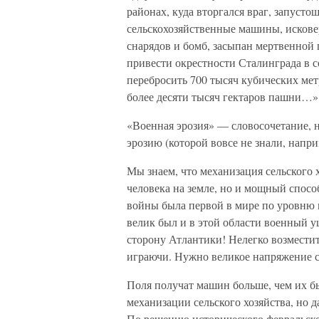
районах, куда вторгался враг, запуст
сельскохозяйственные машины, искове
снарядов и бомб, засыпан мертвенной
привести окрестности Сталинграда в с
перебросить 700 тысяч кубических ме
более десяти тысяч гектаров пашни…»
«Военная эрозия» — словосочетание, 
эрозию (которой вовсе не знали, нап
Мы знаем, что механизация сельского х
человека на земле, но и мощный спосо
войны была первой в мире по уровню 
велик был и в этой области военный ущ
сторону Атлантики! Нелегко возмести
играючи. Нужно великое напряжение с
Поля получат машин больше, чем их бы
механизации сельского хозяйства, но 
По решению исторического февральско