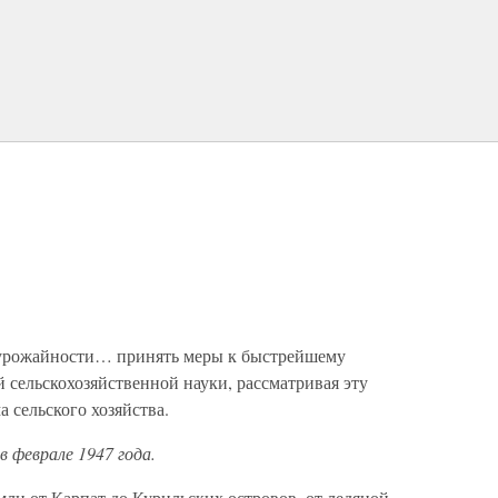
 урожайности… принять меры к быстрейшему
 сельскохозяйственной науки, рассматривая эту
 сельского хозяйства.
 феврале 1947 года.
мли от Карпат до Курильских островов, от ледяной