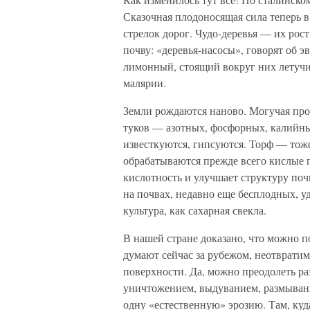
Сказочная плодоносящая сила теперь в
стрелок дорог. Чудо-деревья — их рос
почву: «деревья-насосы», говорят об 
лимонный, стоящий вокруг них летучи
малярии.
Земли рождаются наново. Могучая пр
туков — азотных, фосфорных, калийны
известкуются, гипсуются. Торф — тоже
обрабатываются прежде всего кислые 
кислотность и улучшает структуру поч
на почвах, недавно еще бесплодных, уд
культура, как сахарная свекла.
В нашей стране доказано, что можно п
думают сейчас за рубежом, неотвратим
поверхности. Да, можно преодолеть ра
уничтожением, выдуванием, размывани
одну «естественную» эрозию. Там, ку