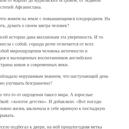
степей Афганистана.
 что живем на земле с повышающимся плодородием. На
ть, думать о своем завтра человек?
всей истории дана миллионам эта уверенность. И то
сла с собой, гораздо резче отличается от всех
собой мироощущения человека античности и
уция и вылощенных воспитанников английских
страны инков и современных янки.
 обладало нерушимым знанием, что наступающий день
жно улучшать безгранично?
о что-то от ощущения такого мира. А взрослые
кой: «золотое детство». И добавляли: «Вот погоди:
овно жизнь заключала в себе мрачную к постыдную
рывать.
есело подбегал к двери, на ней прошлогодняя метка