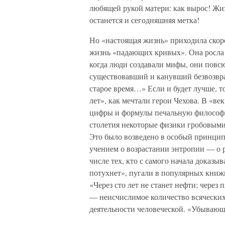
любящей рукой матери: как вырос! Жизн
останется и сегодняшняя метка!
Но «настоящая жизнь» приходила скор
жизнь «падающих кривых». Она росла 
когда люди создавали мифы, они повсюд
существовавший и канувший безвозврат
старое время…» Если и будет лучше, то 
лет», как мечтали герои Чехова. В «век
цифры и формулы печальную философи
столетия некоторые физики гробовыми
Это было возведено в особый принцип
учением о возрастании энтропии — о 
числе тех, кто с самого начала доказ
потухнет», пугали в популярных книж
«Через сто лет не станет нефти; через
— неисчислимое количество всяческих
деятельности человеческой. «Убываю