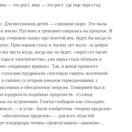
ь — это рост, мир — это рост, где еще через год
о. Для миллионов детей — слишком скоро. Это была
в землю. Пугливо и тревожно озиралась на прошлое. И
у сочиняли сказку про золотой век, будто бы когда-то
но. Присловьем стало и тысячу лет жило: «в доброе
бог весть когда, когда нас не будет, «через сто тысяч
 пара и электричества» уже наука стала облекать в
ю «падающих кривых». Так, в конце прошлого
 голосами предрекали «тепловую смерть» вселенной.
 и связано со вторым началом термодинамики, с
рассеянии и обесценении энергии. Тимирязев был в
ывал вздорность подобных пророчеств. «Солнце
ках по астрономии. Газеты сообщали как сенсацию:
 пятьсот — и угля». Были изобретены «теории пределов»
 «абсолютных пределов» — для всех областей
щее плодородие почвы» провозглашено «законом»…