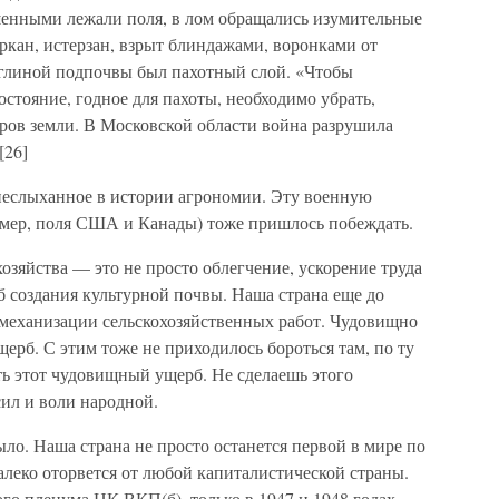
ошенными лежали поля, в лом обращались изумительные
ркан, истерзан, взрыт блиндажами, воронками от
 глиной подпочвы был пахотный слой. «Чтобы
остояние, годное для пахоты, необходимо убрать,
тров земли. В Московской области война разрушила
[26]
неслыханное в истории агрономии. Эту военную
ример, поля США и Канады) тоже пришлось побеждать.
озяйства — это не просто облегчение, ускорение труда
б создания культурной почвы. Наша страна еще до
механизации сельскохозяйственных работ. Чудовищно
ерб. С этим тоже не приходилось бороться там, по ту
ть этот чудовищный ущерб. Не сделаешь этого
ил и воли народной.
ло. Наша страна не просто останется первой в мире по
далеко оторвется от любой капиталистической страны.
го пленума ЦК ВКП(б), только в 1947 и 1948 годах