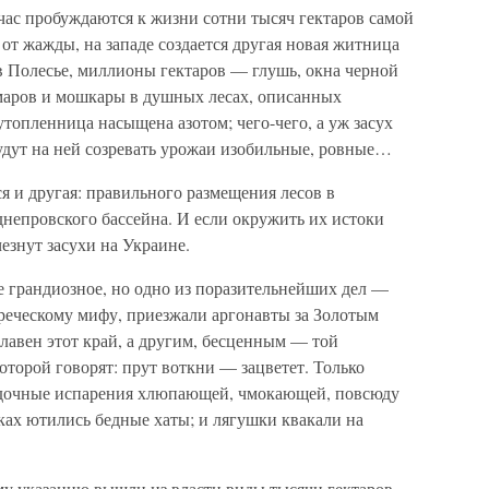
йчас пробуждаются к жизни сотни тысяч гектаров самой
 от жажды, на западе создается другая новая житница
 в Полесье, миллионы гектаров — глушь, окна черной
маров и мошкары в душных лесах, описанных
топленница насыщена азотом; чего-чего, а уж засух
будут на ней созревать урожаи изобильные, ровные…
я и другая: правильного размещения лесов в
днепровского бассейна. И если окружить их истоки
знут засухи на Украине.
е грандиозное, но одно из поразительнейших дел —
греческому мифу, приезжали аргонавты за Золотым
лавен этот край, а другим, бесценным — той
торой говорят: прут воткни — зацветет. Только
адочные испарения хлюпающей, чмокающей, повсюду
ках ютились бедные хаты; и лягушки квакали на
му указанию вышли из власти виды тысячи гектаров.