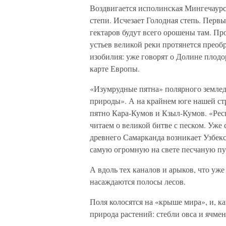
Воздвигается исполинская Мингечаурс
степи. Исчезает Голодная степь. Перв
гектаров будут всего орошены там. Пр
устьев великой реки протянется преоб
изобилия: уже говорят о Долине плодо
карте Европы.
«Изумрудные пятна» полярного землед
природы». А на крайнем юге нашей ст
пятно Кара-Кумов и Кзыл-Кумов. «Ре
читаем о великой битве с песком. Уже
древнего Самарканда возникает Узбек
самую огромную на свете песчаную п
А вдоль тех каналов и арыков, что уж
насаждаются полосы лесов.
Поля колосятся на «крыше мира», и, к
природа растений: стебли овса и ячмен