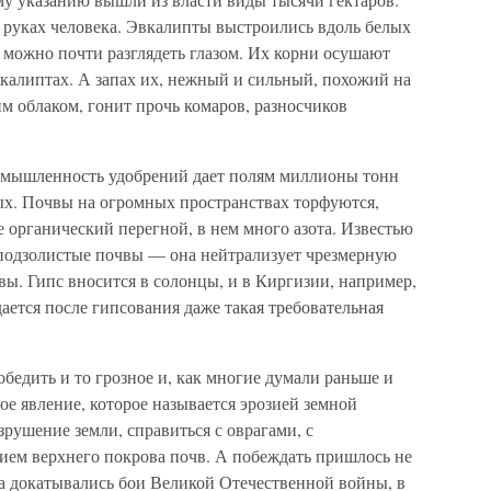
 руках человека. Эвкалипты выстроились вдоль белых
т можно почти разглядеть глазом. Их корни осушают
эвкалиптах. А запах их, нежный и сильный, похожий на
м облаком, гонит прочь комаров, разносчиков
омышленность удобрений дает полям миллионы тонн
х. Почвы на огромных пространствах торфуются,
 органический перегной, в нем много азота. Известью
подзолистые почвы — она нейтрализует чрезмерную
вы. Гипс вносится в солонцы, и в Киргизии, например,
ается после гипсования даже такая требовательная
обедить и то грозное и, как многие думали раньше и
ое явление, которое называется эрозией земной
зрушение земли, справиться с оврагами, с
ем верхнего покрова почв. А побеждать пришлось не
да докатывались бои Великой Отечественной войны, в