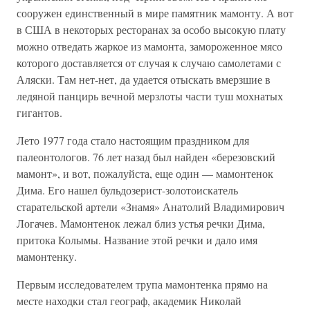
сооружен единственный в мире памятник мамонту. А вот
в США в некоторых ресторанах за особо высокую плату
можно отведать жаркое из мамонта, замороженное мясо
которого доставляется от случая к случаю самолетами с
Аляски. Там нет-нет, да удается отыскать вмерзшие в
ледяной панцирь вечной мерзлоты части туш мохнатых
гигантов.
Лето 1977 года стало настоящим праздником для
палеонтологов. 76 лет назад был найден «березовский
мамонт», и вот, пожалуйста, еще один — мамонтенок
Дима. Его нашел бульдозерист-золотоискатель
старательской артели «Знамя» Анатолий Владимирович
Логачев. Мамонтенок лежал близ устья речки Дима,
притока Колымы. Название этой речки и дало имя
мамонтенку.
Первым исследователем трупа мамонтенка прямо на
месте находки стал географ, академик Николай