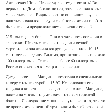
Алексеевич Шило. Что же удалось ему выяснить? Во-
первых, что Дима абсолютно цел, хотя пролежал в земле
много тысяч лет. Видимо, осенью он пришел к ручью
напиться, свалился в воду, и его быстро засосал ил. Это
было первым предположением о причине его гибели.
У Димы еще нет бивней. Они в зачаточном состоянии в
альвеолах. Шерсть с него почти содрана вечной
мерзлотой, и она лежала вокруг, густая, рыжая, 10–15
сантиметров в длину. Видимо, при жизни он весил около
100 килограммов. Теперь — не более 60 килограммов.
Ростом он оказался в 1 метр и такой же длины.
Диму перевезли в Магадан и поместили в специальную
камеру с температурой —15 °C. Исследования его
желудка и кишечника, проведенные там же, в Магадане,
навели на мысль, что умер мамонтенок от недолгой
болезни. Исследование мышц ноги уточняет и то, что это
не просто замороженный труп, каким был «березовский