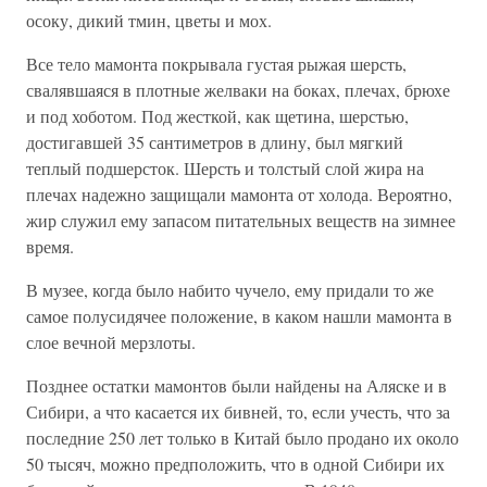
осоку, дикий тмин, цветы и мох.
Все тело мамонта покрывала густая рыжая шерсть,
свалявшаяся в плотные желваки на боках, плечах, брюхе
и под хоботом. Под жесткой, как щетина, шерстью,
достигавшей 35 сантиметров в длину, был мягкий
теплый подшерсток. Шерсть и толстый слой жира на
плечах надежно защищали мамонта от холода. Вероятно,
жир служил ему запасом питательных веществ на зимнее
время.
В музее, когда было набито чучело, ему придали то же
самое полусидячее положение, в каком нашли мамонта в
слое вечной мерзлоты.
Позднее остатки мамонтов были найдены на Аляске и в
Сибири, а что касается их бивней, то, если учесть, что за
последние 250 лет только в Китай было продано их около
50 тысяч, можно предположить, что в одной Сибири их