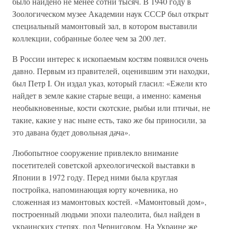
было найдено не менее сотни тысяч. В 1940 году в
Зоологическом музее Академии наук СССР был открыт
специальный мамонтовый зал, в котором выставили
коллекции, собранные более чем за 200 лет.
В России интерес к ископаемым костям появился очень
давно. Первым из правителей, оценившим эти находки,
был Петр I. Он издал указ, который гласил: «Ежели кто
найдет в земле какие старые вещи, а именно: каменья
необыкновенные, кости скотские, рыбьи или птичьи, не
такие, какие у нас ныне есть, тако же бы приносили, за
это давана будет довольная дача».
Любопытное сооружение привлекло внимание
посетителей советской археологической выставки в
Японии в 1972 году. Перед ними была круглая
постройка, напоминающая юрту кочевника, но
сложенная из мамонтовых костей. «Мамонтовый дом»,
построенный людьми эпохи палеолита, был найден в
украинских степях, под Черниговом. На Украине же