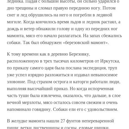
ледника. Падая с большой высоты, он сильно ударился о
дно трещины и сломал правую переднюю ногу. Потом
снег и лед обрушились на него и погребли в ледяной
могиле. Когда кончилось время льдов и ледник растаял, а
дождь и ветер обнажили голову и одну из передних ног
мамонта, мясо его начало разлагаться. На запах сбежались
собаки. Так был обнаружен «березовский мамонт».
К тому времени как в деревню Березовку,
расположенную в трех тысячах километров от Иркутска,
по приказу самого царя была послана экспедиция, труп
уже успел изрядно разложиться и издавал невыносимое
зловоние. Под страхом острога и каторги работали люди,
выполняя высочайший приказ. Но когда испорченная
часть туши была извлечена, оказалось, что дальше, в слое
вечной мерзлоты, мясо осталось совсем свежим и очень
напоминало говядину. Собаки ели его с удовольствием.
В желудке мамонта нашли 27 фунтов непереваренной
пищи: ветки лиственницы и сосны, еловые шишки,