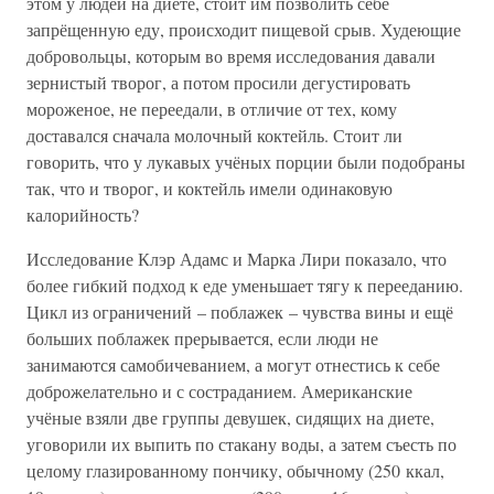
этом у людей на диете, стоит им позволить себе
запрёщенную еду, происходит пищевой срыв. Худеющие
добровольцы, которым во время исследования давали
зернистый творог, а потом просили дегустировать
мороженое, не переедали, в отличие от тех, кому
доставался сначала молочный коктейль. Стоит ли
говорить, что у лукавых учёных порции были подобраны
так, что и творог, и коктейль имели одинаковую
калорийность?
Исследование Клэр Адамс и Марка Лири показало, что
более гибкий подход к еде уменьшает тягу к перееданию.
Цикл из ограничений – поблажек – чувства вины и ещё
больших поблажек прерывается, если люди не
занимаются самобичеванием, а могут отнестись к себе
доброжелательно и с состраданием. Американские
учёные взяли две группы девушек, сидящих на диете,
уговорили их выпить по стакану воды, а затем съесть по
целому глазированному пончику, обычному (250 ккал,