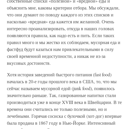
собственные списки «полезной» и «вредной» еды и
объяснить мне, каковы критерии отбора. Мы обсуждали,
что они думают по поводу каждого из этих списков и
насколько «вредная» еда кажется им желанной. Очень
интересно проанализировать, откуда в наших головах
появляются правила, как надо есть и пить. Если таких
правил много и мы жестко их соблюдаем, мусорная еда и
фастфуд будут казаться нам привлекательными в силу
своей временной недоступности, а никак не из-за
вкусовых достоинств.
Хотя история заведений быстрого питания (fast food)
началась в 20-е годы прошлого века в США, то, что мы
сейчас называем мусорной едой (junk food), появилось
значительно раньше. Так, газированные напитки стали
производиться уже в конце XVIII века в Швейцарии. В те
времена они считались не только полезными, но и
лечебными. Горячая сосиска с булочкой (хот-дог) впервые
была продана в 1867 году в Нью-Йорке. Интенсивный