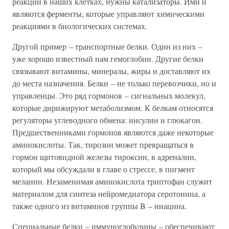
реакций в наших клетках, нужны катализаторы. Ими и
являются ферменты, которые управляют химическими
реакциями в биологических системах.
Другой пример – транспортные белки. Один из них –
уже хорошо известный нам гемоглобин. Другие белки
связывают витамины, минералы, жиры и доставляют их
до места назначения. Белки – не только перевозчики, но и
управленцы. Это ряд гормонов – сигнальных молекул,
которые дирижируют метаболизмом. К белкам относятся
регуляторы углеводного обмена: инсулин и глюкагон.
Предшественниками гормонов являются даже некоторые
аминокислоты. Так, тирозин может превращаться в
гормон щитовидной железы тироксин, в адреналин,
который мы обсуждали в главе о стрессе, в пигмент
меланин. Незаменимая аминокислота триптофан служит
материалом для синтеза нейромедиатора серотонина, а
также одного из витаминов группы B – ниацина.
Специальные белки – иммуноглобулины – обеспечивают