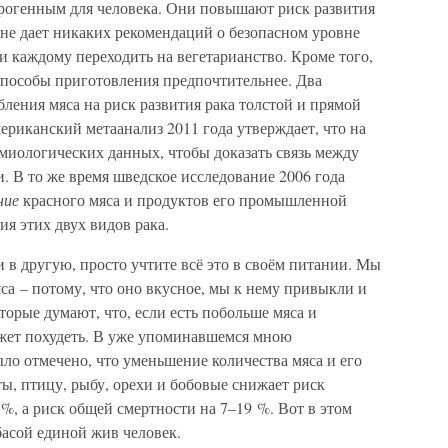
рогенным для человека. Они повышают риск развития
не дает никаких рекомендаций о безопасном уровне
 и каждому переходить на вегетарианство. Кроме того,
е способы приготовления предпочтительнее. Два
ления мяса на риск развития рака толстой и прямой
ериканский метаанализ 2011 года утверждает, что на
миологических данных, чтобы доказать связь между
. В то же время шведское исследование 2006 года
ние
красного мяса и продуктов его промышленной
ия этих двух видов рака.
и в другую, просто учтите всё это в своём питании. Мы
а – потому, что оно вкусное, мы к нему привыкли и
оторые думают, что, если есть побольше мяса и
жет похудеть. В уже упоминавшемся мною
ло отмечено, что уменьшение количества мяса и его
ы, птицу, рыбу, орехи и бобовые снижает риск
%, а риск общей смертности на 7–19 %. Вот в этом
басой единой жив человек.