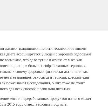
культурными традициями, политическими или иными
кая диета ассоциируется у людей с хорошим здоровьем
е возможно, что дело тут не в отказе от мяса как
актовегетарианцев больше необработанных зерновых,
тельны к своему здоровью, физически активны и так
е невегетарианцев относятся и те люди, которые едят
 Как показывают исследования, о них тоже не стоит
ного для всех способа правильно питаться.
ление мяса и переработанных продуктов из него может
ОЗ в 2015 году отнесла мясные продукты