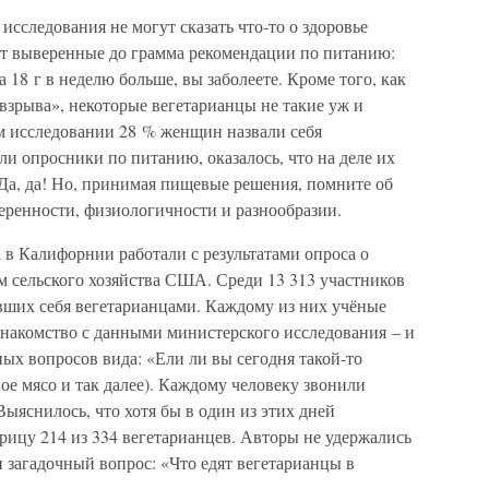
сследования не могут сказать что-то о здоровье
аст выверенные до грамма рекомендации по питанию:
а 18 г в неделю больше, вы заболеете. Кроме того, как
взрыва», некоторые вегетарианцы не такие уж и
м исследовании 28 % женщин назвали себя
ли опросники по питанию, оказалось, что на деле их
. Да, да! Но, принимая пищевые решения, помните об
еренности, физиологичности и разнообразии.
в Калифорнии работали с результатами опроса о
 сельского хозяйства США. Среди 13 313 участников
авших себя вегетарианцами. Каждому из них учёные
знакомство с данными министерского исследования – и
ых вопросов вида: «Ели ли вы сегодня такой-то
ое мясо и так далее). Каждому человеку звонили
Выяснилось, что хотя бы в один из этих дней
рицу 214 из 334 вегетарианцев. Авторы не удержались
и загадочный вопрос: «Что едят вегетарианцы в