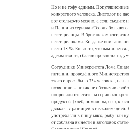
Но и не тофу единым. Популяционные и
конкретного человека. Диетолог не д
вот столько-то можно, а если съедите н
и Пенни из сериала «Теория большого 
вегетарианцы. В британском когортно
вегетарианками. Когда же они заполни
всего 18 %. Ешьте то, что вам хочется
адекватности, сбалансированности, ум
Сотрудники Университета Лома Линда 
питании, проведённого Министерством
этого опроса было 334 человека, назв
позвонили – никак не обозначив своё 
попросили ответить на серию конкретн
продукт?» (хлеб, помидоры, сыр, красн
дважды, с разницей в несколько дней. 
употребляли в пищу мясо, рыбу или ку
от соблазна вынести в заголовок стать
Соединенных Штатах?»