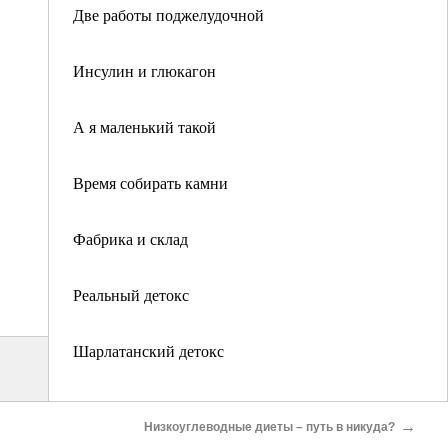
Две работы поджелудочной
Инсулин и глюкагон
А я маленький такой
Время собирать камни
Фабрика и склад
Реальный детокс
Шарлатанский детокс
1.8. Алкоголь. Пить или не пить?
→
Низкоуглеводные диеты – путь в никуда?