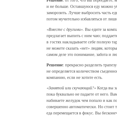
и не больше. Оставшуюся еду можно у
заморозить. Лучше выбросить часть еды
потом мучительно избавляться от лиш
«Вместе с другими».
Вы едите за компа
предлагает выпить с ним чаю; поддаете
в гостях накладываете себе полную тар
не можете сказать «нет» людям, которы
самом деле это понимание, забота и лю
Решение
: прекрасно разделить трапез
не определяется количеством съеденног
компанию, если не хотите есть.
«Занятой или скучающий?»
Когда вы за
пока буквально не падаете от него. Ва
набиваете желудок чем попало и как 
совершенно автоматически. Но стоит т
еда перемещается в фокус. Вы бесконе