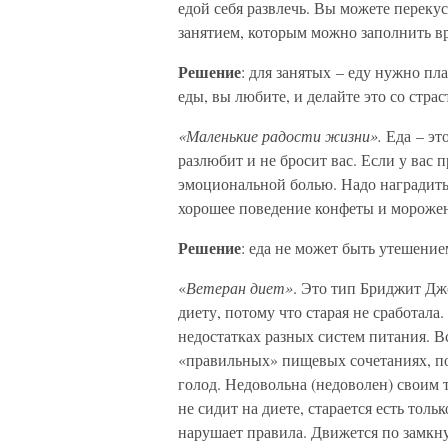
едой себя развлечь. Вы можете переку
занятием, которым можно заполнить в
Решение
: для занятых – еду нужно пл
еды, вы любите, и делайте это со страс
«Маленькие радости жизни».
Еда – это
разлюбит и не бросит вас. Если у вас 
эмоциональной болью. Надо наградить 
хорошее поведение конфеты и морожен
Решение
: еда не может быть утешение
«
Ветеран диет»
. Это тип Бриджит Дж
диету, потому что старая не сработал
недостатках разных систем питания. Все
«правильных» пищевых сочетаниях, по
голод. Недовольна (недоволен) своим т
не сидит на диете, старается есть толь
нарушает правила. Движется по замкну