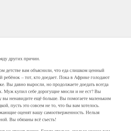
ряду других причин.
ом детстве вам объяснили, что еда слишком ценный
й ребёнок – тот, кто доедает. Пока в Африке голодают
лке. Вы давно выросли, но продолжаете доедать всегда
стях. Муж купил себе дорогущие мюсли и не ест? Вы
у вы ненавидите ещё больше. Вы помогаете маленьким
ой, пусть это совсем не то, что бы вам хотелось.
ужающие оценят вашу самоотверженность. Нельзя
ной. Вы обязаны всё съесть!
 мир не станет лучше. Ешьте столько, сколько нужно вам,