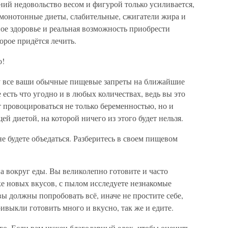
ений недовольство весом и фигурой только усиливается,
 монотонные диеты, слабительные, сжигатели жира и
ое здоровье и реальная возможность приобрести
орое придётся лечить.
о!
 все ваши обычные пищевые запреты на ближайшие
есть что угодно и в любых количествах, ведь вы это
т провоцироваться не только беременностью, но и
ей диетой, на которой ничего из этого будет нельзя.
не будете объедаться. Разберитесь в своем пищевом
а вокруг еды. Вы великолепно готовите и часто
е новых вкусов, с пылом исследуете незнакомые
ы должны попробовать всё, иначе не простите себе,
выкли готовить много и вкусно, так же и едите.
ого. Если вам нужен благодарный едок, чтобы оценить