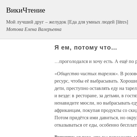
ВикиЧтение
Мой лучший друг – желудок [Еда для умных людей [litres]
Мотова Елена Валерьевна
Я ем, потому что…
…проголодался и хочу есть. А ещё по 
«
Общество чистых тарелок».
В розов
ресурс, чтобы её выбрасывать. Хороши
дети, преступно оставлять еду на таре
и везде: в ресторане, за детьми, в го
ненавидите мюсли, но выбрасывать ед
африканцам, покупая продукты со скидк
Потом придётся ими давиться, но окр
отказываться от еды, особенно бесплат
Решение
: от того, что вы переедаете,