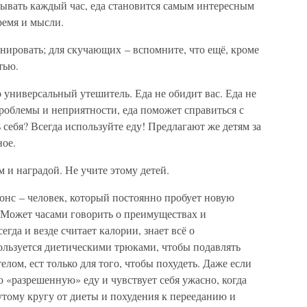
сывать каждый час, еда становится самым интересным
ремя и мысли.
анировать; для скучающих – вспомните, что ещё, кроме
тью.
 универсальный утешитель. Еда не обидит вас. Еда не
проблемы и неприятности, еда поможет справиться с
себя? Всегда используйте еду! Предлагают же детям за
ое.
м и наградой. Не учите этому детей.
онс – человек, который постоянно пробует новую
а. Может часами говорить о преимуществах и
гда и везде считает калории, знает всё о
льзуется диетическими трюками, чтобы подавлять
елом, ест только для того, чтобы похудеть. Даже если
ко «разрешенную» еду и чувствует себя ужасно, когда
тому кругу от диеты и похудения к перееданию и