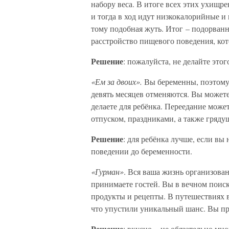
набору веса. В итоге всех этих ухищр
и тогда в ход идут низкокалорийные и
тому подобная жуть. Итог – подорванн
расстройство пищевого поведения, кот
Решение
: пожалуйста, не делайте этог
«Ем за двоих».
Вы беременны, поэтому
девять месяцев отменяются. Вы можете 
делаете для ребёнка. Переедание може
отпуском, праздниками, а также грядущ
Решение
: для ребёнка лучше, если вы 
поведении до беременности.
«Гурман»
. Вся ваша жизнь организован
принимаете гостей. Вы в вечном поиск
продукты и рецепты. В путешествиях в
что упустили уникальный шанс. Вы при
Решение
: вкусно – не обязательно мн