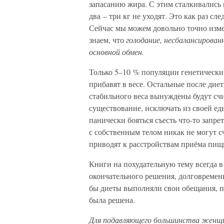
запасанию жира. С этим сталкивались в
два – три кг не уходят. Это как раз с
Сейчас мы можем довольно точно изме
знаем, что
голодание, несбалансирован
основной обмен.
Только 5–10 % популяции генетически 
прибавят в весе. Остальные после дие
стабильного веса вынуждены будут сч
существование, исключать из своей е
панически бояться съесть что-то запре
с собственным телом никак не могут с
приводят к расстройствам приёма пищи
Книги на похудательную тему всегда в
окончательного решения, долговремен
бы диеты выполняли свои обещания, п
была решена.
Для подавляющего большинства женщ